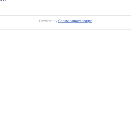
Powered by
ChessLeagueManager
RS: Rundschreiben
: Rundschreiben