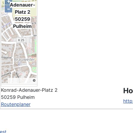
+
Adenauer-
−
Platz 2
50259
Pulheim
©
OpenStreetMap
Ho
Konrad-Adenauer-Platz 2
contributors.
50259 Pulheim
http
Routenplaner
est