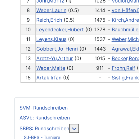
7
John,Moritz
(1)
1025
-
Voulon,Mar
8
Weber,Laurin
(0.5)
1414
-
von Häfen,D
9
Reich,Erich
(0.5)
1475
-
Kirch,Andr
10
Leyendecker,Hubert
(0)
1378
-
Bauchmülle
11
Leyens,Klaus
(0)
1537
-
Weber,Mich
12
Göbbert,Jo-Henri
(0)
1443
-
Agrawal,Ek
13
Aretz-Yu,Arthur
(0)
1015
-
Becker,Ron
14
Weber,Malte
(0)
911
-
Frohn,Ralf
(
15
Artak,Irfan
(0)
-
-
Sistig,Frank
SVM: Rundschreiben
ASVb: Rundschreiben
Weitere Informationen: SB
SBRS: Rundschreiben
SJ-BRS - Turniere