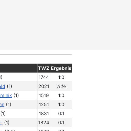
TWZ
Ergebnis
1)
1744
1:0
old
(1)
2021
½:½
minik
(1)
1519
1:0
an
(1)
1251
1:0
(1)
1831
0:1
el
(1)
1824
0:1