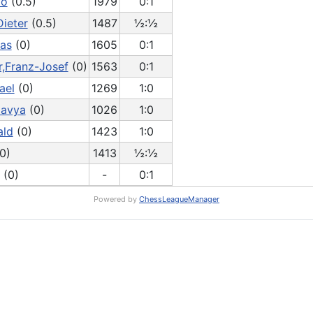
io
(0.5)
1979
0:1
ieter
(0.5)
1487
½:½
eas
(0)
1605
0:1
r,Franz-Josef
(0)
1563
0:1
ael
(0)
1269
1:0
lavya
(0)
1026
1:0
ald
(0)
1423
1:0
0)
1413
½:½
(0)
-
0:1
Powered by
ChessLeagueManager
RS: Rundschreiben