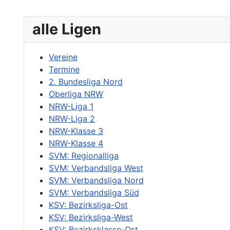
alle Ligen
Vereine
Termine
2. Bundesliga Nord
Oberliga NRW
NRW-Liga 1
NRW-Liga 2
NRW-Klasse 3
NRW-Klasse 4
SVM: Regionalliga
SVM: Verbandsliga West
SVM: Verbandsliga Nord
SVM: Verbandsliga Süd
KSV: Bezirksliga-Ost
KSV: Bezirksliga-West
KSV: Bezirksklasse-Ost