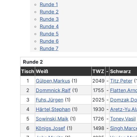
Runde 1
Runde 2
Runde 3
Runde 4
Runde 5
Runde 6
Runde 7
Runde 2
Tisch
Weiß
TWZ
-
Schwarz
1
Gülpen,Markus
(1)
2049
-
Titz,Peter
(
2
Dommnick,Ralf
(1)
1755
-
Flatten,Arn
3
Fuhs,Jürgen
(1)
2025
-
Domzak,Do
4
Härtel,Stephan
(1)
1930
-
Aretz-Yu,Al
5
Sowinski,Maik
(1)
1726
-
Tonev,Vasil
6
Königs,Josef
(1)
1498
-
Singh,Marc