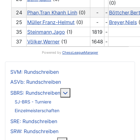
(0)
24
Phan,Tran Khanh Linh
(0)
-
-
Böttcher,Ber
25
Müller,Franz-Helmut
(0)
-
-
Breyer,Niels
(
35
Steinmann,Jago
(1)
1819
-
37
Völker,Werner
(1)
1648
-
Powered by
ChessLeagueManager
SVM: Rundschreiben
ASVb: Rundschreiben
Weitere Informationen: SBRS: 
SBRS: Rundschreiben
SJ-BRS - Turniere
Einzelmeisterschaften
SRE: Rundschreiben
SRW: Rundschreiben