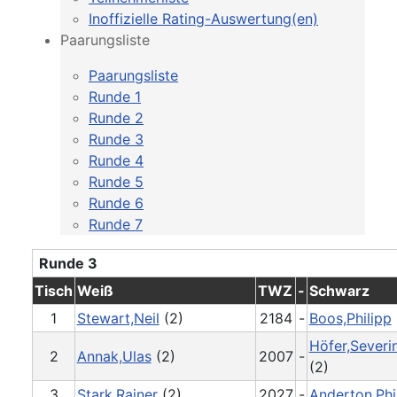
Inoffizielle Rating-Auswertung(en)
Paarungsliste
Paarungsliste
Runde 1
Runde 2
Runde 3
Runde 4
Runde 5
Runde 6
Runde 7
Runde 3
Tisch
Weiß
TWZ
-
Schwarz
1
Stewart,Neil
(2)
2184
-
Boos,Philipp
Höfer,Severi
2
Annak,Ulas
(2)
2007
-
(2)
3
Stark,Rainer
(2)
2027
-
Anderton,Phi