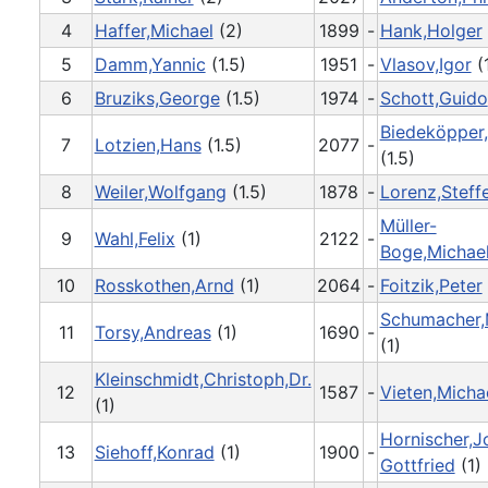
4
Haffer,Michael
(2)
1899
-
Hank,Holger
5
Damm,Yannic
(1.5)
1951
-
Vlasov,Igor
(1
6
Bruziks,George
(1.5)
1974
-
Schott,Guido
Biedeköpper
7
Lotzien,Hans
(1.5)
2077
-
(1.5)
8
Weiler,Wolfgang
(1.5)
1878
-
Lorenz,Steff
Müller-
9
Wahl,Felix
(1)
2122
-
Boge,Michae
10
Rosskothen,Arnd
(1)
2064
-
Foitzik,Peter
Schumacher,
11
Torsy,Andreas
(1)
1690
-
(1)
Kleinschmidt,Christoph,Dr.
12
1587
-
Vieten,Micha
(1)
Hornischer,J
13
Siehoff,Konrad
(1)
1900
-
Gottfried
(1)