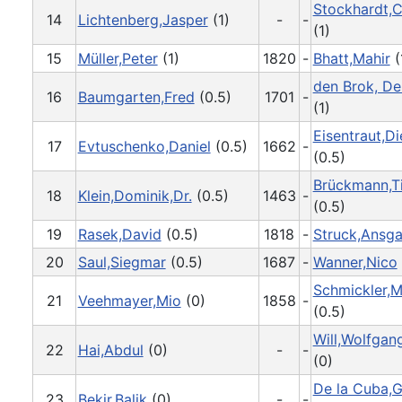
Stockhardt,C
14
Lichtenberg,Jasper
(1)
-
-
(1)
15
Müller,Peter
(1)
1820
-
Bhatt,Mahir
(
den Brok, De
16
Baumgarten,Fred
(0.5)
1701
-
(1)
Eisentraut,Di
17
Evtuschenko,Daniel
(0.5)
1662
-
(0.5)
Brückmann,T
18
Klein,Dominik,Dr.
(0.5)
1463
-
(0.5)
19
Rasek,David
(0.5)
1818
-
Struck,Ansga
20
Saul,Siegmar
(0.5)
1687
-
Wanner,Nico
Schmickler,M
21
Veehmayer,Mio
(0)
1858
-
(0.5)
Will,Wolfgang
22
Hai,Abdul
(0)
-
-
(0)
De la Cuba,
23
Bekir,Balik
(0)
-
-