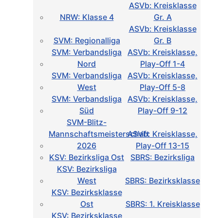
ASVb: Kreisklasse
NRW: Klasse 4
Gr. A
ASVb: Kreisklasse
SVM: Regionalliga
Gr. B
SVM: Verbandsliga
ASVb: Kreisklasse,
Nord
Play-Off 1-4
SVM: Verbandsliga
ASVb: Kreisklasse,
West
Play-Off 5-8
SVM: Verbandsliga
ASVb: Kreisklasse,
Süd
Play-Off 9-12
SVM-Blitz-
Mannschaftsmeisterschaft
ASVb: Kreisklasse,
2026
Play-Off 13-15
KSV: Bezirksliga Ost
SBRS: Bezirksliga
KSV: Bezirksliga
West
SBRS: Bezirksklasse
KSV: Bezirksklasse
Ost
SBRS: 1. Kreisklasse
KSV: Bezirksklasse