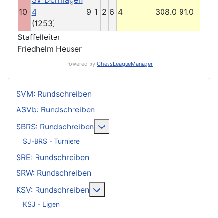
SV Dormagen
10
4
9
1
2
6
4
308.0
91.0
(1253)
Staffelleiter
Friedhelm Heuser
Powered by
ChessLeagueManager
SVM: Rundschreiben
ASVb: Rundschreiben
Weitere Informationen: SBRS: 
SBRS: Rundschreiben
SJ-BRS - Turniere
SRE: Rundschreiben
SRW: Rundschreiben
Weitere Informationen: KSV: Ru
KSV: Rundschreiben
KSJ - Ligen