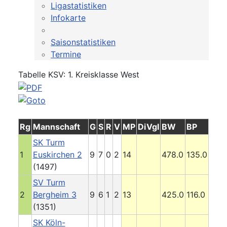
Ligastatistiken
Infokarte
Saisonstatistiken
Termine
Tabelle KSV: 1. Kreisklasse West
Rg
Mannschaft
G
S
R
V
MP
DiVgl
BW
BP
SK Turm
1
Euskirchen 2
9
7
0
2
14
478.0
135.0
(1497)
SV Turm
2
Bergheim 3
9
6
1
2
13
425.0
116.0
(1351)
SK Köln-