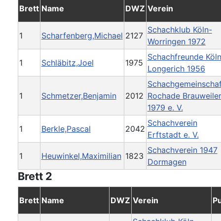
Brett
Name
DWZ
Verein
Schachklub Köln-
1
Scharfenberg,Michael
2127
Worringen 1972
Schachfreunde Köln
1
Schläbitz,Joel
1975
Longerich 1956
Schachgemeinschaf
1
Schmetzer,Benjamin
2012
Rochade Brauweile
1979 e. V.
Schachverein
1
Berkle,Pascal
2042
Erftstadt e. V.
Schachverein 1947
1
Heuwinkel,Maximilian
1823
Dormagen
Brett 2
Brett
Name
DWZ
Verein
P