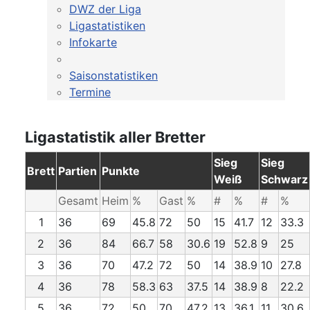
DWZ der Liga
Ligastatistiken
Infokarte
Saisonstatistiken
Termine
Ligastatistik aller Bretter
Sieg
Sieg
Brett
Partien
Punkte
Weiß
Schwarz
Gesamt
Heim
%
Gast
%
#
%
#
%
1
36
69
45.8
72
50
15
41.7
12
33.3
2
36
84
66.7
58
30.6
19
52.8
9
25
3
36
70
47.2
72
50
14
38.9
10
27.8
4
36
78
58.3
63
37.5
14
38.9
8
22.2
5
36
72
50
70
47.2
13
36.1
11
30.6