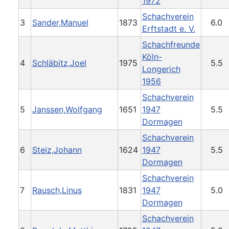
1972
Schachverein
3
Sander,Manuel
1873
6.0
Erftstadt e. V.
Schachfreunde
Köln-
4
Schläbitz,Joel
1975
5.5
Longerich
1956
Schachverein
5
Janssen,Wolfgang
1651
1947
5.5
Dormagen
Schachverein
6
Steiz,Johann
1624
1947
5.5
Dormagen
Schachverein
7
Rausch,Linus
1831
1947
5.0
Dormagen
Schachverein