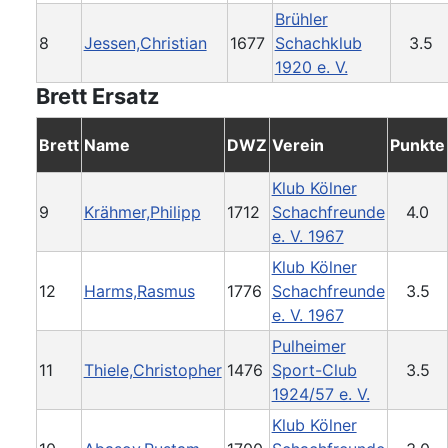
Brühler
8
Jessen,Christian
1677
Schachklub
3.5
1920 e. V.
Brett Ersatz
Brett
Name
DWZ
Verein
Punkte
Klub Kölner
9
Krähmer,Philipp
1712
Schachfreunde
4.0
e. V. 1967
Klub Kölner
12
Harms,Rasmus
1776
Schachfreunde
3.5
e. V. 1967
Pulheimer
11
Thiele,Christopher
1476
Sport-Club
3.5
1924/57 e. V.
Klub Kölner