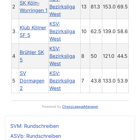
SK Köln-
2
Bezirksliga
13
81.3
153.0
69.5
Worringen 1
West
KSV:
Klub Kölner
3
Bezirksliga
10
62.5
139.0
58.6
SF 5
West
KSV:
Brühler SK
4
Bezirksliga
8
50
121.0
44.5
5
West
SV
KSV:
5
Dormagen
Bezirksliga
7
43.8
133.0
53.9
2
West
Powered by
ChessLeagueManager
SVM: Rundschreiben
ASVb: Rundschreiben