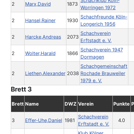
Schachklub Köln-
2
Marx,David
1873
Worringen 1972
Schachfreunde Köln-
2
Hansel,Rainer
1930
Longerich 1956
Schachverein
2
Harcke,Andreas
2073
Erftstadt e. V.
Schachverein 1947
2
Wolter,Harald
1866
Dormagen
Schachgemeinschaft
2
Liethen,Alexander
2038
Rochade Brauweiler
1979 e. V.
Brett 3
Brett
Name
DWZ
Verein
Punkte
P
Schachverein
3
Effer-Uhe,Daniel
1981
4.0
Erftstadt e. V.
Klub Kölner