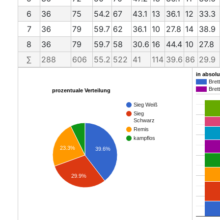
6
36
75
54.2
67
43.1
13
36.1
12
33.3
7
36
79
59.7
62
36.1
10
27.8
14
38.9
8
36
79
59.7
58
30.6
16
44.4
10
27.8
∑
288
606
55.2
522
41
114
39.6
86
29.9
in absol
Brett
Brett
prozentuale Verteilung
Sieg Weiß
Sieg
Schwarz
Remis
kampflos
23.3%
39.6%
29.9%