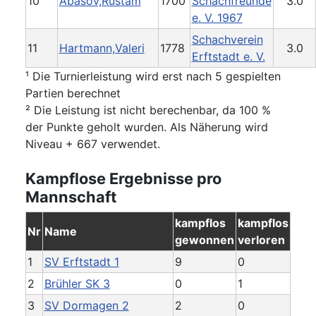
10
Abasov,Rustam
1700
Schachfreunde
3.0
e. V. 1967
Schachverein
11
Hartmann,Valeri
1778
3.0
Erftstadt e. V.
¹ Die Turnierleistung wird erst nach 5 gespielten
Partien berechnet
² Die Leistung ist nicht berechenbar, da 100 %
der Punkte geholt wurden. Als Näherung wird
Niveau + 667 verwendet.
Kampflose Ergebnisse pro
Mannschaft
kampflos
kampflos
Nr
Name
gewonnen
verloren
1
SV Erftstadt 1
9
0
2
Brühler SK 3
0
1
3
SV Dormagen 2
2
0