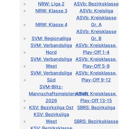
NRW: Liga 2
ASVb: Bezirksklasse
NRW: Klasse 3
ASVb: Kreisliga
ASVb: Kreisklasse
NRW: Klasse 4
Gr. A
ASVb: Kreisklasse
SVM: Regionalliga
Gr. B
SVM: Verbandsliga
ASVb: Kreisklasse,
Nord
Play-Off 1-4
SVM: Verbandsliga
ASVb: Kreisklasse,
West
Play-Off 5-8
SVM: Verbandsliga
ASVb: Kreisklasse,
Süd
Play-Off 9-12
SVM-Blitz-
Mannschaftsmeisterschaft
ASVb: Kreisklasse,
2026
Play-Off 13-15
KSV: Bezirksliga Ost
SBRS: Bezirksliga
KSV: Bezirksliga
West
SBRS: Bezirksklasse
KSV: Bezirksklasse