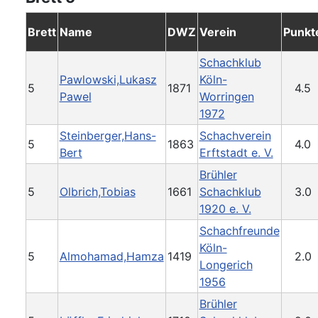
Brett
Name
DWZ
Verein
Punkt
Schachklub
Pawlowski,Lukasz
Köln-
5
1871
4.5
Pawel
Worringen
1972
Steinberger,Hans-
Schachverein
5
1863
4.0
Bert
Erftstadt e. V.
Brühler
5
Olbrich,Tobias
1661
Schachklub
3.0
1920 e. V.
Schachfreunde
Köln-
5
Almohamad,Hamza
1419
2.0
Longerich
1956
Brühler