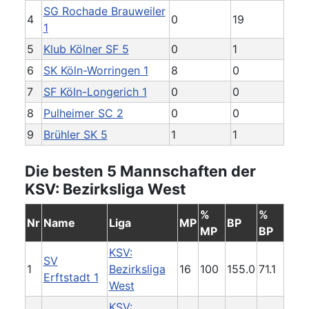
SG Rochade Brauweiler
4
0
19
1
5
Klub Kölner SF 5
0
1
6
SK Köln-Worringen 1
8
0
7
SF Köln-Longerich 1
0
0
8
Pulheimer SC 2
0
0
9
Brühler SK 5
1
1
Die besten 5 Mannschaften der
KSV: Bezirksliga West
%
%
Nr
Name
Liga
MP
BP
MP
BP
KSV:
SV
1
Bezirksliga
16
100
155.0
71.1
Erftstadt 1
West
KSV: