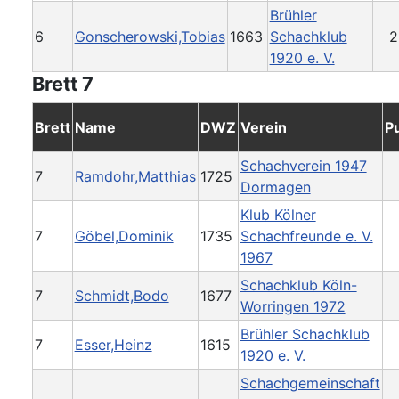
Brühler
6
Gonscherowski,Tobias
1663
Schachklub
2
1920 e. V.
Brett 7
Brett
Name
DWZ
Verein
P
Schachverein 1947
7
Ramdohr,Matthias
1725
Dormagen
Klub Kölner
7
Göbel,Dominik
1735
Schachfreunde e. V.
1967
Schachklub Köln-
7
Schmidt,Bodo
1677
Worringen 1972
Brühler Schachklub
7
Esser,Heinz
1615
1920 e. V.
Schachgemeinschaft