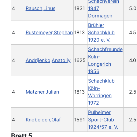
Schachverein
4
Rausch,Linus
1831
1947
5.0
Dormagen
Brühler
4
Rustemeyer,Stephan
1813
Schachklub
4.5
1920 e. V.
Schachfreunde
Köln-
4
Andrijenko,Anatoliy
1625
4.0
Longerich
1956
Schachklub
Köln-
4
Matzner,Julian
1813
2.5
Worringen
1972
Pulheimer
4
Knobeloch,Olaf
1591
Sport-Club
2.5
1924/57 e. V.
Brett 5