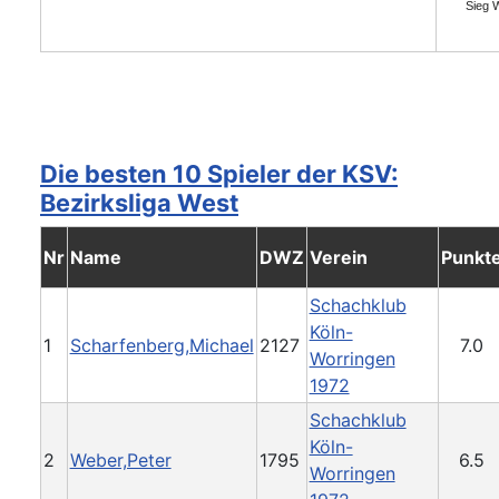
Sieg 
Die besten 10 Spieler der KSV:
Bezirksliga West
Nr
Name
DWZ
Verein
Punkt
Schachklub
Köln-
1
Scharfenberg,Michael
2127
7.0
Worringen
1972
Schachklub
Köln-
2
Weber,Peter
1795
6.5
Worringen