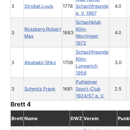
3
Strobel,Louis
1778
Schachfreunde
4.0
e. V. 1967
Schachklub
Rossberg,Robert
Köln-
3
1883
4.0
Max
Worringen
1972
Schachfreunde
Köln-
3
Abubakir,Shko
1708
3.0
Longerich
1956
Pulheimer
3
Schmitz,Frank
1681
Sport-Club
2.5
1924/57 e. V.
Brett 4
Brett
Name
DWZ
Verein
Punk