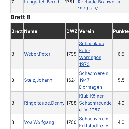
7
Lungerich,Bernd
1781
Rochade Brauweiler
1979 e. V.
Brett 8
Brett
Name
DWZ
Verein
Punkte
Schachklub
Köln-
8
Weber,Peter
1795
6.5
Worringen
1972
Schachverein
8
Steiz,Johann
1624
1947
5.5
Dormagen
Klub Kölner
8
Ringeltaube,Denny
1788
Schachfreunde
4.0
e. V. 1967
Schachverein
8
Vos,Wolfgang
1700
4.0
Erftstadt e. V.