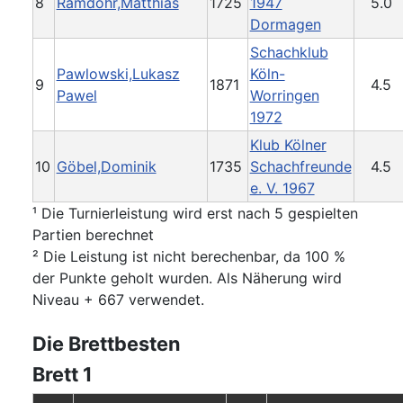
8
Ramdohr,Matthias
1725
1947
5.0
Dormagen
Schachklub
Pawlowski,Lukasz
Köln-
9
1871
4.5
Pawel
Worringen
1972
Klub Kölner
10
Göbel,Dominik
1735
Schachfreunde
4.5
e. V. 1967
¹ Die Turnierleistung wird erst nach 5 gespielten
Partien berechnet
² Die Leistung ist nicht berechenbar, da 100 %
der Punkte geholt wurden. Als Näherung wird
Niveau + 667 verwendet.
Die Brettbesten
Brett 1