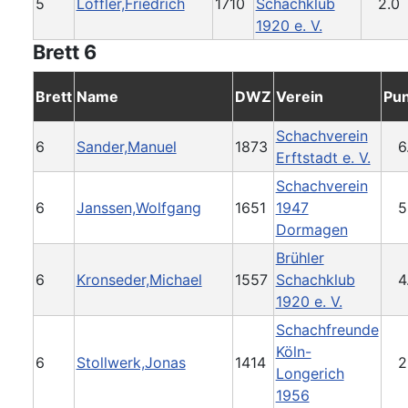
5
Löffler,Friedrich
1710
Schachklub
2.0
1920 e. V.
Brett 6
Brett
Name
DWZ
Verein
Pu
Schachverein
6
Sander,Manuel
1873
6
Erftstadt e. V.
Schachverein
6
Janssen,Wolfgang
1651
1947
5
Dormagen
Brühler
6
Kronseder,Michael
1557
Schachklub
4
1920 e. V.
Schachfreunde
Köln-
6
Stollwerk,Jonas
1414
2
Longerich
1956