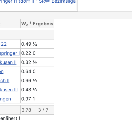
inger Hitdorf II
-
SRW: Bezirksliga
t
W
¹
Ergebnis
e
 22
0.49
½
pringer I
0.22
0
kusen II
0.32
½
en
0.64
0
ch II
0.66
½
usen III
0.48
½
ingen
0.97
1
3.78
3 / 7
enähert !