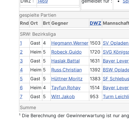
DWZ :
1469
gemeldet für :
Spr
gespielte Partien
Rnd
Ort
Brt
Gegner
DWZ
Mannschaf
SRW: Bezirksliga
1
Gast
4
Hegmann,Werner
1503
SV Opladen
2
Heim
5
Robeck,Guido
1720
SVG Königss
3
Gast
5
Haslak,Battal
1631
Bayer Lever
4
Heim
5
Russ,Christian
1392
BSW Oplad
5
Gast
5
Hüttner,Moritz
1383
SF Schlebus
6
Heim
4
Tayfun,Rohay
1514
Bayer Leverk
7
Gast
5
Witt,Jakob
953
Turm Leichl
Summe
¹ Die Berechnung der Gewinnerwartung ist nur ang