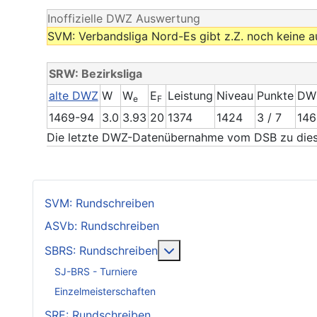
Inoffizielle DWZ Auswertung
SVM: Verbandsliga Nord-Es gibt z.Z. noch keine a
SRW: Bezirksliga
alte DWZ
W
W
E
Leistung
Niveau
Punkte
DW
e
F
1469-94
3.0
3.93
20
1374
1424
3 / 7
146
Die letzte DWZ-Datenübernahme vom DSB zu diese
SVM: Rundschreiben
ASVb: Rundschreiben
Weitere Informationen: SB
SBRS: Rundschreiben
SJ-BRS - Turniere
Einzelmeisterschaften
SRE: Rundschreiben