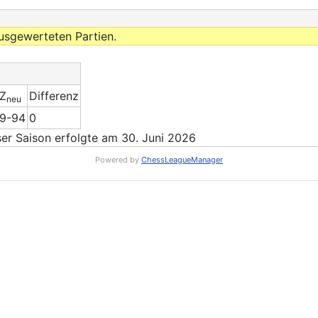
usgewerteten Partien.
Z
Differenz
neu
9-94
0
r Saison erfolgte am 30. Juni 2026
Powered by
ChessLeagueManager
RS: Rundschreiben