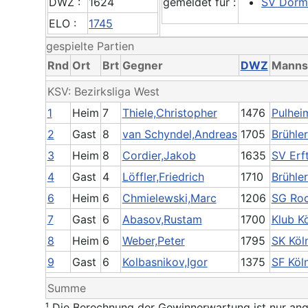
DWZ :
1624
gemeldet für :
SV Dorm
ELO :
1745
gespielte Partien
Rnd
Ort
Brt
Gegner
DWZ
Manns
KSV: Bezirksliga West
1
Heim
7
Thiele,Christopher
1476
Pulhei
2
Gast
8
van Schyndel,Andreas
1705
Brühle
3
Heim
8
Cordier,Jakob
1635
SV Erft
4
Gast
4
Löffler,Friedrich
1710
Brühle
6
Heim
6
Chmielewski,Marc
1206
SG Roc
7
Gast
6
Abasov,Rustam
1700
Klub K
8
Heim
6
Weber,Peter
1795
SK Köl
9
Gast
6
Kolbasnikov,Igor
1375
SF Köl
Summe
¹ Die Berechnung der Gewinnerwartung ist nur ang