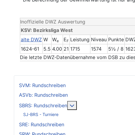
Inoffizielle DWZ Auswertung
KSV: Bezirksliga West
alte DWZ
W
W
E
Leistung
Niveau
Punkte
DW
e
F
1624-61
5.5
4.00
21
1715
1574
5½ / 8
162
Die letzte DWZ-Datenübernahme vom DSB zu diese
SVM: Rundschreiben
ASVb: Rundschreiben
Weitere Informationen: SB
SBRS: Rundschreiben
SJ-BRS - Turniere
SRE: Rundschreiben
SRW: Rundschreiben