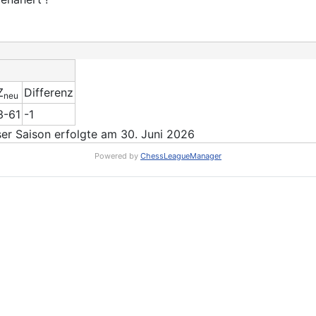
Z
Differenz
neu
3-61
-1
r Saison erfolgte am 30. Juni 2026
Powered by
ChessLeagueManager
RS: Rundschreiben