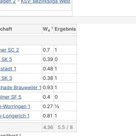
agen 2
-
KSV: Bezirksliga West
chaft
W
¹
Ergebnis
e
mer SC 2
0.7
1
r SK 5
0.39
0
stadt 1
0.48
1
r SK 3
0.38
1
hade Brauweiler 1
0.93
1
ölner SF 5
0.4
0
n-Worringen 1
0.27
½
n-Longerich 1
0.81
1
4.36
5.5 / 8
enähert !