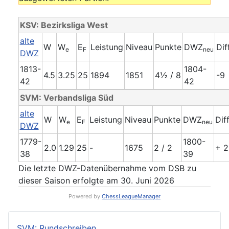
KSV: Bezirksliga West
alte
W
W
E
Leistung
Niveau
Punkte
DWZ
Dif
e
F
neu
DWZ
1813-
1804-
4.5
3.25
25
1894
1851
4½ / 8
-9
42
42
SVM: Verbandsliga Süd
alte
W
W
E
Leistung
Niveau
Punkte
DWZ
Dif
e
F
neu
DWZ
1779-
1800-
2.0
1.29
25
-
1675
2 / 2
+ 2
38
39
Die letzte DWZ-Datenübernahme vom DSB zu
dieser Saison erfolgte am 30. Juni 2026
Powered by
ChessLeagueManager
SVM: Rundschreiben