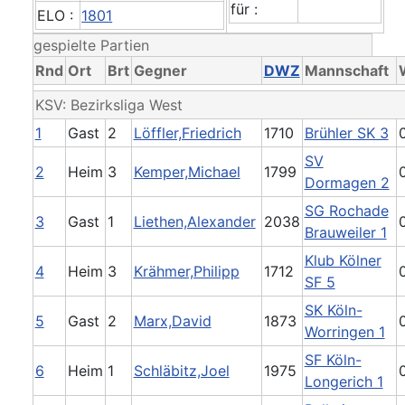
für :
ELO :
1801
gespielte Partien
Rnd
Ort
Brt
Gegner
DWZ
Mannschaft
KSV: Bezirksliga West
1
Gast
2
Löffler,Friedrich
1710
Brühler SK 3
SV
2
Heim
3
Kemper,Michael
1799
Dormagen 2
SG Rochade
3
Gast
1
Liethen,Alexander
2038
Brauweiler 1
Klub Kölner
4
Heim
3
Krähmer,Philipp
1712
SF 5
SK Köln-
5
Gast
2
Marx,David
1873
Worringen 1
SF Köln-
6
Heim
1
Schläbitz,Joel
1975
Longerich 1