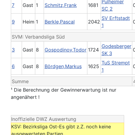
Pulheimer
7
Gast
1
Schmitz,Frank
1681
SC 2
SV Erftstadt
9
Heim
1
Berkle,Pascal
2042
1
SVM: Verbandsliga Süd
Godesberger
3
Gast
8
Gospodinov,Todor
1724
SK 3
TuS Strempt
6
Gast
8
Bördgen,Markus
1625
1
Summe
¹ Die Berechnung der Gewinnerwartung ist nur
angenähert !
Inoffizielle DWZ Auswertung
KSV: Bezirksliga Ost-Es gibt z.Z. noch keine
ausgewerteten Partien.