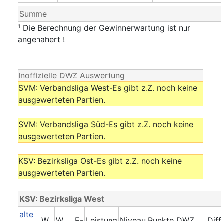
Summe
¹ Die Berechnung der Gewinnerwartung ist nur
angenähert !
Inoffizielle DWZ Auswertung
SVM: Verbandsliga West-Es gibt z.Z. noch keine
ausgewerteten Partien.
SVM: Verbandsliga Süd-Es gibt z.Z. noch keine
ausgewerteten Partien.
KSV: Bezirksliga Ost-Es gibt z.Z. noch keine
ausgewerteten Partien.
KSV: Bezirksliga West
alte
W
W
E
Leistung
Niveau
Punkte
DWZ
Dif