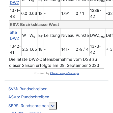
e
F
neu
DWZ
1371-
1339-
0.0
0.06
18
-
1791
0 / 1
-32
43
42
KSV: Bezirksklasse West
alte
W
W
E
Leistung
Niveau
Punkte
DWZ
Dif
e
F
neu
DWZ
1342-
1373-
2.5
1.65
18
-
1417
2½ / 4
+ 3
41
42
Die letzte DWZ-Datenübernahme vom DSB zu
dieser Saison erfolgte am 09. September 2023
Powered by
ChessLeagueManager
SVM: Rundschreiben
ASVb: Rundschreiben
Weitere Informationen: SBRS: 
SBRS: Rundschreiben