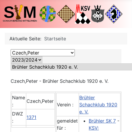
Aktuelle Seite:
Startseite
Czech,Peter - Brühler Schachklub 1920 e. V.
Name
Brühler
Czech,Peter
:
Verein :
Schachklub 1920
e. V.
DWZ
1371
:
gemeldet
Brühler SK 7
-
für :
KSV: