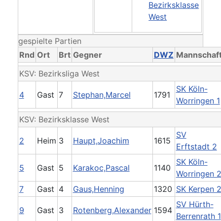
Bezirksklasse
West
gespielte Partien
Rnd
Ort
Brt
Gegner
DWZ
Mannschaf
KSV: Bezirksliga West
SK Köln-
4
Gast
7
Stephan,Marcel
1791
Worringen 1
KSV: Bezirksklasse West
SV
2
Heim
3
Haupt,Joachim
1615
Erftstadt 2
SK Köln-
5
Gast
5
Karakoc,Pascal
1140
Worringen 
7
Gast
4
Gaus,Henning
1320
SK Kerpen 
SV Hürth-
9
Gast
3
Rotenberg,Alexander
1594
Berrenrath 1