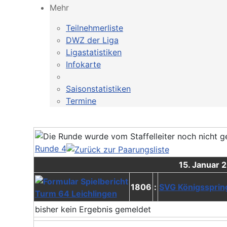
Mehr
Teilnehmerliste
DWZ der Liga
Ligastatistiken
Infokarte
Saisonstatistiken
Termine
Runde 4
15. Januar 
1806
:
SVG Königsspring
Turm 64 Leichlingen
bisher kein Ergebnis gemeldet