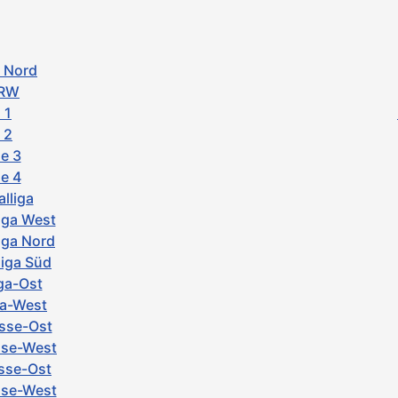
a Nord
NRW
 1
 2
e 3
e 4
lliga
iga West
iga Nord
iga Süd
iga-Ost
ga-West
asse-Ost
sse-West
asse-Ost
asse-West