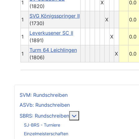
1
X
0.0
(1820)
SVG Königsspringer II
1
X
0.0
(1730)
Leverkusener SC II
1
X
0.0
(1891)
Turm 64 Leichlingen
1
X
0.0
(1806)
SVM: Rundschreiben
ASVb: Rundschreiben
Weitere Informationen: SB
SBRS: Rundschreiben
SJ-BRS - Turniere
Einzelmeisterschaften