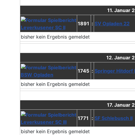
11. Januar 
1891
:
SV Opladen 22
Leverkusener SC II
bisher kein Ergebnis gemeldet
12. Januar 
1745
:
Springer Hitdorf I
BSW Opladen
bisher kein Ergebnis gemeldet
17. Januar 
1771
:
SF Schlebusch II
Leverkusener SC III
bisher kein Ergebnis gemeldet