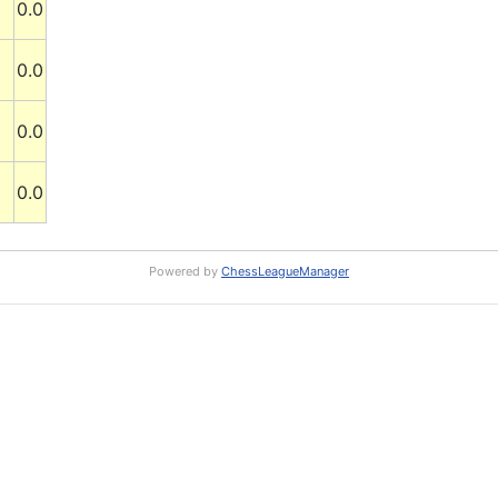
0.0
0.0
0.0
0.0
Powered by
ChessLeagueManager
RS: Rundschreiben