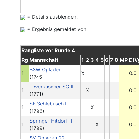
= Details ausblenden.
= Ergebnis gemeldet von
Rangliste vor Runde 4
Rg
Mannschaft
1
2
3
4
5
6
7
8
MP
DiV
BSW Opladen
1
X
0.0
(1745)
Leverkusener SC III
1
X
0.0
(1771)
SF Schlebusch II
1
X
0.0
(1796)
Springer Hitdorf II
1
X
0.0
(1799)
SV Opladen 22