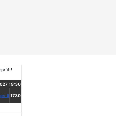
2027 19:30
er II
1730