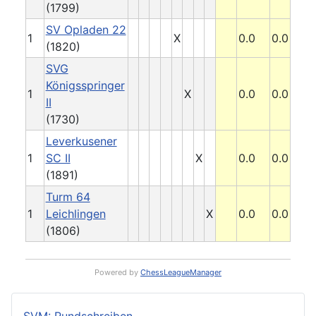
(1799)
SV Opladen 22
1
X
0.0
0.0
(1820)
SVG
Königsspringer
1
X
0.0
0.0
II
(1730)
Leverkusener
1
SC II
X
0.0
0.0
(1891)
Turm 64
1
Leichlingen
X
0.0
0.0
(1806)
Powered by
ChessLeagueManager