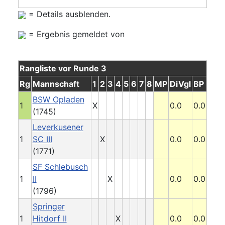
= Details ausblenden.
= Ergebnis gemeldet von
Rangliste vor Runde 3
Rg
Mannschaft
1
2
3
4
5
6
7
8
MP
DiVgl
BP
BSW Opladen
1
X
0.0
0.0
(1745)
Leverkusener
1
SC III
X
0.0
0.0
(1771)
SF Schlebusch
1
II
X
0.0
0.0
(1796)
Springer
1
Hitdorf II
X
0.0
0.0