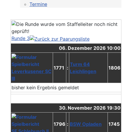
Termine
Runde 3
06. Dezember 2026 10:00
Turm 64
1771
:
1806
Leverkusener SC
Leichlingen
III
bisher kein Ergebnis gemeldet
30. November 2026 19:30
1796
:
BSW Opladen
1745
SF Schlebusch II