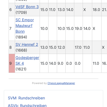
VdSF Bonn 3
6
15.0
11.0
13.0
14.0
X
18.0
21
(1709)
SC Empor
Maulwurf
7
10.0
10.0
15.0
19.0
14.0
X
Bonn
(1894)
SV Hennef 2
8
13.0
15.0
12.0
17.0
11.0
X
(1668)
Godesberger
9
SK 4
15.0
14.0
9.0
0.0
0.0
11.0
16
(1621)
Powered by
ChessLeagueManager
SVM: Rundschreiben
ASVb: Rundschreiben