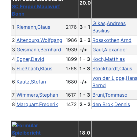
20.0
SC Empor Maulwurf
Bonn
Gikas,Andreas
1
Riemann,Claus
2176
3 - 1
Basilius
2
Altenburg,Wolfgang
1986
2 - 2
Rosskothen,Arnd
3
Geismann,Bernhard
1939
-/+
Gaul,Alexander
4
Egner,David
1899
1 - 3
Koch,Matthias
5
Fließbach,Klaus
1768
1 - 3
Stockhardt,Claus
von der Lippe,Hans
6
Kautz,Stefan
1680
-/+
Bernd
7
Wimmers,Stephan
1617
1 - 3
Bruni,Tommaso
8
Marquart,Frederik
1472
2 - 2
den Brok,Dennis
18.0