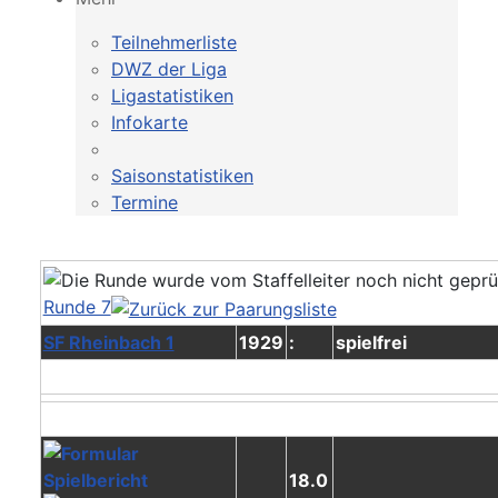
Teilnehmerliste
DWZ der Liga
Ligastatistiken
Infokarte
Saisonstatistiken
Termine
Runde 7
SF Rheinbach 1
1929
:
spielfrei
18.0