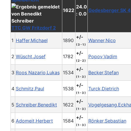
24.0
1622
Godesberger SK 4
: 0.0
TTC GW Fritzdorf 2
+/-
1
Haffer,Michael
1890
Wanner,Nico
( 3 - 1 )
+/-
2
Wüscht,Josef
1782
Popov,Vadim
( 2 - 2 )
+/-
3
Roos Nazario,Lukas
1534
Becker,Stefan
( 1 - 3 )
+/-
4
Schmitz,Paul
1538
Turck,Dietrich
( 1 - 3 )
+/-
5
Schreiber,Benedikt
1622
Vogelgesang,Eckh
( 1 - 3 )
+/-
6
Adomeit,Herbert
1584
Rönker,Sebastian
( 1 - 3 )