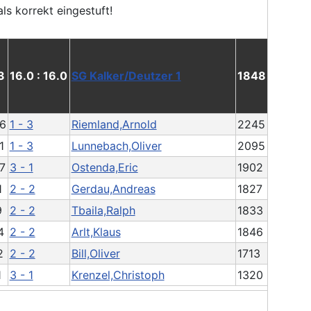
3
16.0 : 16.0
SG Kalker/Deutzer 1
1848
6
1 - 3
Riemland,Arnold
2245
1
1 - 3
Lunnebach,Oliver
2095
7
3 - 1
Ostenda,Eric
1902
1
2 - 2
Gerdau,Andreas
1827
9
2 - 2
Tbaila,Ralph
1833
4
2 - 2
Arlt,Klaus
1846
2
2 - 2
Bill,Oliver
1713
1
3 - 1
Krenzel,Christoph
1320