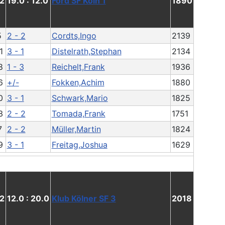
2
19.0 : 12.0
Ford SF Köln 1
1890
5
2 - 2
Cordts,Ingo
2139
1
3 - 1
Distelrath,Stephan
2134
8
1 - 3
Reichelt,Frank
1936
6
+/-
Fokken,Achim
1880
0
3 - 1
Schwark,Mario
1825
3
2 - 2
Tomada,Frank
1751
7
2 - 2
Müller,Martin
1824
9
3 - 1
Freitag,Joshua
1629
2
12.0 : 20.0
Klub Kölner SF 3
2018