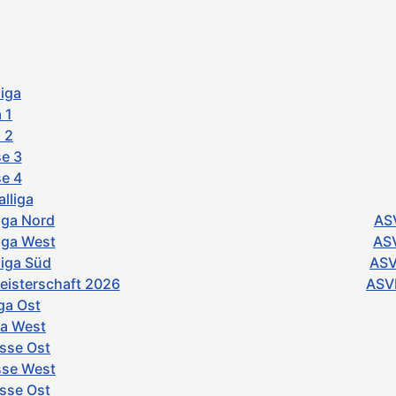
iga
 1
 2
e 3
e 4
lliga
iga Nord
ASV
iga West
ASV
iga Süd
ASV
isterschaft 2026
ASVb
ga Ost
ga West
asse Ost
sse West
asse Ost