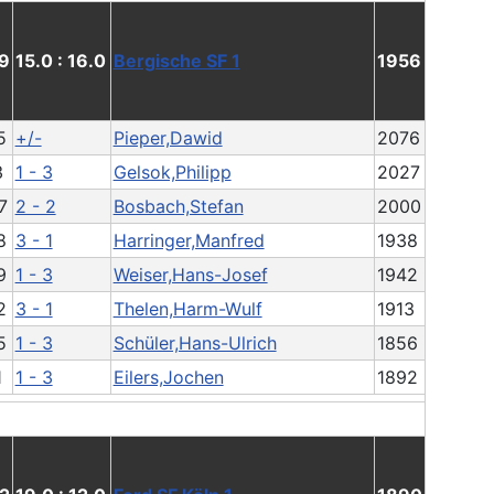
9
15.0 : 16.0
Bergische SF 1
1956
5
+/-
Pieper,Dawid
2076
3
1 - 3
Gelsok,Philipp
2027
7
2 - 2
Bosbach,Stefan
2000
8
3 - 1
Harringer,Manfred
1938
9
1 - 3
Weiser,Hans-Josef
1942
2
3 - 1
Thelen,Harm-Wulf
1913
5
1 - 3
Schüler,Hans-Ulrich
1856
1
1 - 3
Eilers,Jochen
1892