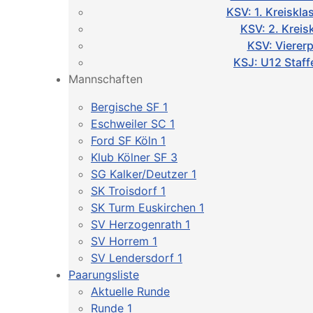
KSV: 1. Kreiskl
KSV: 2. Kreis
KSV: Vierer
KSJ: U12 Staff
Mannschaften
Bergische SF 1
Eschweiler SC 1
Ford SF Köln 1
Klub Kölner SF 3
SG Kalker/Deutzer 1
SK Troisdorf 1
SK Turm Euskirchen 1
SV Herzogenrath 1
SV Horrem 1
SV Lendersdorf 1
Paarungsliste
Aktuelle Runde
Runde 1