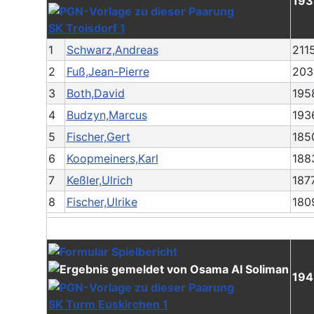
193
SK Troisdorf 1
1
Schwarz,Andreas
211
2
Fuß,Jean-Pierre
203
3
Both,David
195
4
Budzyn,Marcus
193
5
Fischer,Gert
185
6
Koopmeiners,Karl
188
7
Keßler,Ulrich
187
8
Fischer,Ulrike
180
194
SK Turm Euskirchen 1