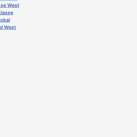
asse West
klasse
pokal
el West