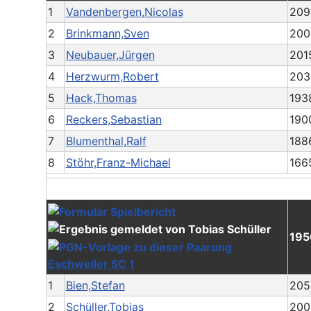
1
Vandenbergen,Nicolas
209
2
Brinkmann,Sven
200
3
Neubauer,Jürgen
201
4
Herzwurm,Robert
203
5
Hack,Thomas
193
6
Reckers,Sebastian
190
7
Blumenthal,Ralf
188
8
Stöhr,Franz-Michael
166
195
Eschweiler SC 1
1
Bien,Stefan
205
2
Schüller,Tobias
200