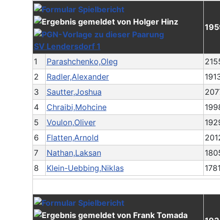
195
SV Lendersdorf 1
1
Parashchenko,Oleg
215
2
Radler,Alexander
191
3
Sautter,Joshua
207
4
Chraibi,Mohcine
199
5
Voulon,Oliver
192
6
Flatten,Arnold
201
7
Nathan,Laksan
180
8
Klein-Uebbing,Niklas
178