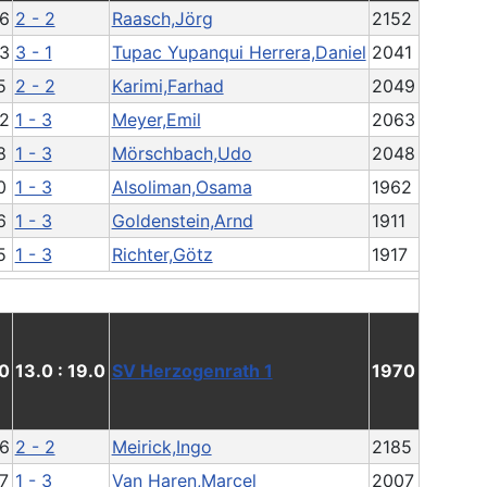
6
2 - 2
Raasch,Jörg
2152
3
3 - 1
Tupac Yupanqui Herrera,Daniel
2041
5
2 - 2
Karimi,Farhad
2049
2
1 - 3
Meyer,Emil
2063
8
1 - 3
Mörschbach,Udo
2048
0
1 - 3
Alsoliman,Osama
1962
6
1 - 3
Goldenstein,Arnd
1911
5
1 - 3
Richter,Götz
1917
0
13.0 : 19.0
SV Herzogenrath 1
1970
6
2 - 2
Meirick,Ingo
2185
7
1 - 3
Van Haren,Marcel
2007