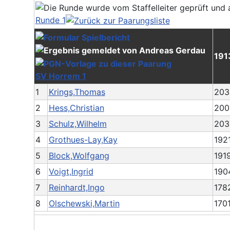
Runde 1
191
SV Horrem 1
1
Krings,Thomas
203
2
Hess,Christian
200
3
Schulz,Wilhelm
203
4
Grothues-Lay,Kay
192
5
Block,Wolfgang
191
6
Voigt,Ingrid
190
7
Reinhardt,Ingo
178
8
Olschewski,Martin
170