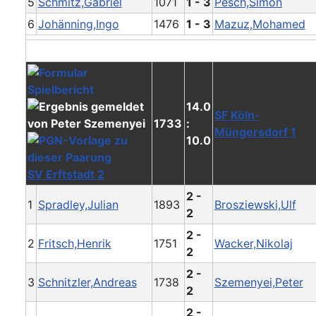
5
Schmitz,Gabriel
1071
1 - 3
Pesch,Simon
6
Johänning,Ingo
1476
1 - 3
Mazuz,Mohamed
14.0
SF Köln-
1733
:
Müngersdorf 1
10.0
SV Erftstadt 2
2 -
1
Spradley,Julian
1893
Brosziewski,Ulf
2
2 -
2
Fritsch,Henrik
1751
Wacker,Nikolaj
2
2 -
3
Schnitzler,Andreas
1738
Szemenyei,Peter
2
2 -