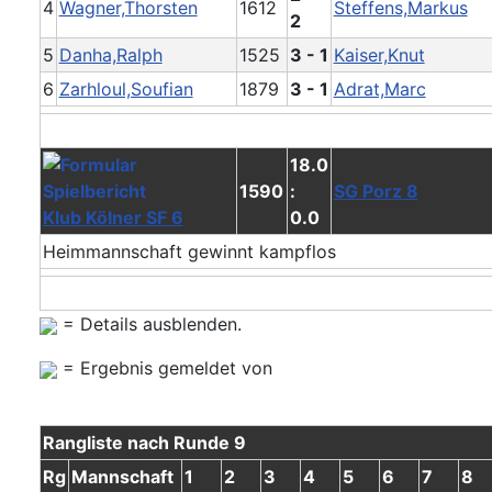
4
Wagner,Thorsten
1612
Steffens,Markus
2
5
Danha,Ralph
1525
3 - 1
Kaiser,Knut
6
Zarhloul,Soufian
1879
3 - 1
Adrat,Marc
18.0
1590
:
SG Porz 8
Klub Kölner SF 6
0.0
Heimmannschaft gewinnt kampflos
= Details ausblenden.
= Ergebnis gemeldet von
Rangliste nach Runde 9
Rg
Mannschaft
1
2
3
4
5
6
7
8