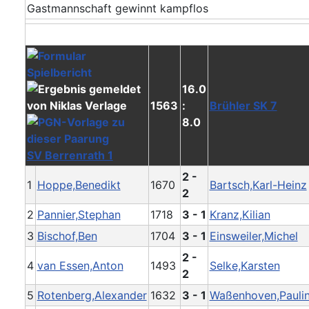
Gastmannschaft gewinnt kampflos
16.0
1563
:
Brühler SK 7
8.0
SV Berrenrath 1
2 -
1
Hoppe,Benedikt
1670
Bartsch,Karl-Heinz
2
2
Pannier,Stephan
1718
3 - 1
Kranz,Kilian
3
Bischof,Ben
1704
3 - 1
Einsweiler,Michel
2 -
4
van Essen,Anton
1493
Selke,Karsten
2
5
Rotenberg,Alexander
1632
3 - 1
Waßenhoven,Pauli