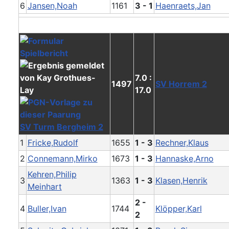
6
Jansen,Noah
1161
3 - 1
Haenraets,Jan
7.0 :
1497
SV Horrem 2
17.0
SV Turm Bergheim 2
1
Fricke,Rudolf
1655
1 - 3
Rechner,Klaus
2
Connemann,Mirko
1673
1 - 3
Hannaske,Arno
Kehren,Philip
3
1363
1 - 3
Klasen,Henrik
Meinhart
2 -
4
Buller,Ivan
1744
Klöpper,Karl
2