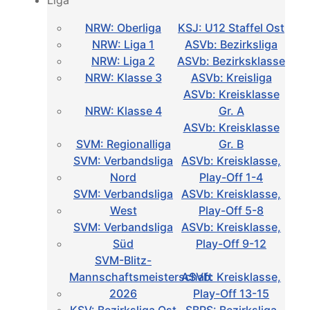
Liga
NRW: Oberliga
KSJ: U12 Staffel Ost
NRW: Liga 1
ASVb: Bezirksliga
NRW: Liga 2
ASVb: Bezirksklasse
NRW: Klasse 3
ASVb: Kreisliga
ASVb: Kreisklasse
NRW: Klasse 4
Gr. A
ASVb: Kreisklasse
SVM: Regionalliga
Gr. B
SVM: Verbandsliga
ASVb: Kreisklasse,
Nord
Play-Off 1-4
SVM: Verbandsliga
ASVb: Kreisklasse,
West
Play-Off 5-8
SVM: Verbandsliga
ASVb: Kreisklasse,
Süd
Play-Off 9-12
SVM-Blitz-
Mannschaftsmeisterschaft
ASVb: Kreisklasse,
2026
Play-Off 13-15