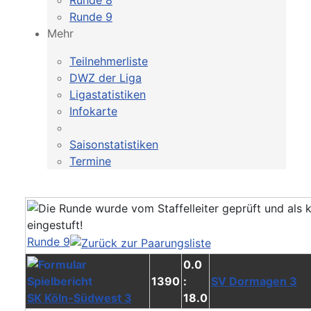
Runde 8
Runde 9
Mehr
Teilnehmerliste
DWZ der Liga
Ligastatistiken
Infokarte
Saisonstatistiken
Termine
Runde 9
0.0
1390
:
SV Dormagen 3
SK Köln-Südwest 3
18.0