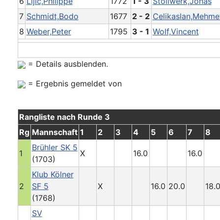
6
Lijic,Philippe
1772
1 - 3
Stollwerk,Jonas
7
Schmidt,Bodo
1677
2 - 2
Celikaslan,Mehme
8
Weber,Peter
1795
3 - 1
Wolf,Vincent
= Details ausblenden.
= Ergebnis gemeldet von
Rangliste nach Runde 3
Rg
Mannschaft
1
2
3
4
5
6
7
8
Brühler SK 5
1
X
16.0
16.0
(1703)
Klub Kölner
2
SF 5
X
16.0
20.0
18.
(1768)
SV