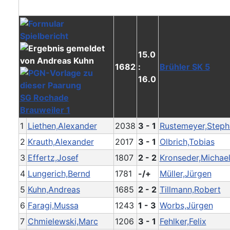
15.0
1682
:
Brühler SK 5
16.0
SG Rochade
Brauweiler 1
1
Liethen,Alexander
2038
3 - 1
Rustemeyer,Steph
2
Krauth,Alexander
2017
3 - 1
Olbrich,Tobias
3
Effertz,Josef
1807
2 - 2
Kronseder,Michae
4
Lungerich,Bernd
1781
-/+
Müller,Jürgen
5
Kuhn,Andreas
1685
2 - 2
Tillmann,Robert
6
Faragi,Mussa
1243
1 - 3
Worbs,Jürgen
7
Chmielewski,Marc
1206
3 - 1
Fehlker,Felix