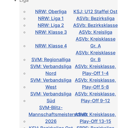
Liga
NRW: Oberliga
KSJ: U12 Staffel Ost
NRW: Liga 1
ASVb: Bezirksliga
NRW: Liga 2
ASVb: Bezirksklasse
NRW: Klasse 3
ASVb: Kreisliga
ASVb: Kreisklasse
NRW: Klasse 4
Gr. A
ASVb: Kreisklasse
SVM: Regionalliga
Gr. B
SVM: Verbandsliga
ASVb: Kreisklasse,
Nord
Play-Off 1-4
SVM: Verbandsliga
ASVb: Kreisklasse,
West
Play-Off 5-8
SVM: Verbandsliga
ASVb: Kreisklasse,
Süd
Play-Off 9-12
SVM-Blitz-
Mannschaftsmeisterschaft
ASVb: Kreisklasse,
2026
Play-Off 13-15