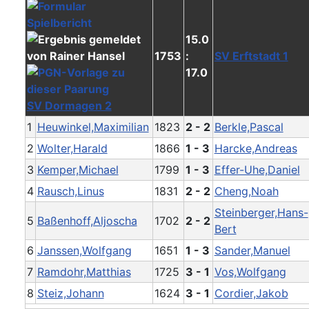
15.0
1753
:
SV Erftstadt 1
17.0
SV Dormagen 2
1
Heuwinkel,Maximilian
1823
2 - 2
Berkle,Pascal
2
Wolter,Harald
1866
1 - 3
Harcke,Andreas
3
Kemper,Michael
1799
1 - 3
Effer-Uhe,Daniel
4
Rausch,Linus
1831
2 - 2
Cheng,Noah
Steinberger,Hans-
5
Baßenhoff,Aljoscha
1702
2 - 2
Bert
6
Janssen,Wolfgang
1651
1 - 3
Sander,Manuel
7
Ramdohr,Matthias
1725
3 - 1
Vos,Wolfgang
8
Steiz,Johann
1624
3 - 1
Cordier,Jakob