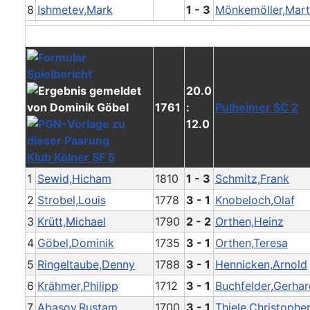
8
Ishmetev,Mark
1 - 3
Mönkemöller,Mart
20.0
1761
:
Pulheimer SC 2
12.0
Klub Kölner SF 5
1
Sewid,Hicham
1810
1 - 3
Schmitz,Frank
2
Strobel,Louis
1778
3 - 1
Knobeloch,Olaf
3
Krütt,Michael
1790
2 - 2
Orthen,Heinz
4
Göbel,Dominik
1735
3 - 1
Orthen,Teresa
5
Ringeltaube,Denny
1788
3 - 1
Hennicken,Arnold
6
Krähmer,Philipp
1712
3 - 1
Buchfelder,Gerhar
7
Abasov,Rustam
1700
3 - 1
Thiele,Christophe