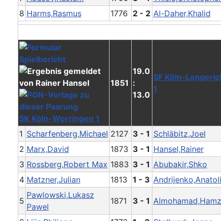
8
Harms,Rasmus
1776
2 - 2
Al-Daher,Khalid
19.0
SF Köln-Longeric
1851
:
1
13.0
SK Köln-Worringen 1
1
Scharfenberg,Michael
2127
3 - 1
Schläbitz,Joel
2
Marx,David
1873
3 - 1
Hansel,Rainer
3
Rossberg,Robert Max
1883
3 - 1
Abubakir,Shko
4
Matzner,Julian
1813
1 - 3
Andrijenko,Anatol
Pawlowski,Lukasz
5
1871
3 - 1
Almohamad,Hamz
Pawel