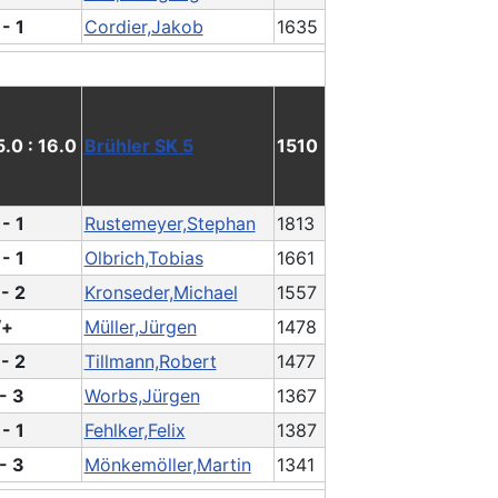
 - 1
Cordier,Jakob
1635
5.0 : 16.0
Brühler SK 5
1510
 - 1
Rustemeyer,Stephan
1813
 - 1
Olbrich,Tobias
1661
 - 2
Kronseder,Michael
1557
/+
Müller,Jürgen
1478
 - 2
Tillmann,Robert
1477
 - 3
Worbs,Jürgen
1367
 - 1
Fehlker,Felix
1387
 - 3
Mönkemöller,Martin
1341