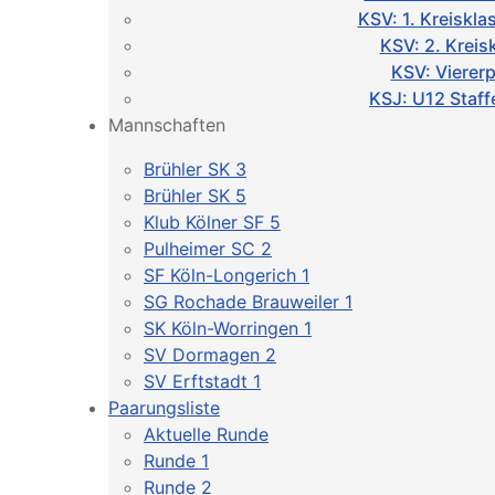
KSV: 1. Kreiskl
KSV: 2. Kreis
KSV: Vierer
KSJ: U12 Staff
Mannschaften
Brühler SK 3
Brühler SK 5
Klub Kölner SF 5
Pulheimer SC 2
SF Köln-Longerich 1
SG Rochade Brauweiler 1
SK Köln-Worringen 1
SV Dormagen 2
SV Erftstadt 1
Paarungsliste
Aktuelle Runde
Runde 1
Runde 2