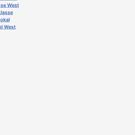
asse West
klasse
pokal
el West