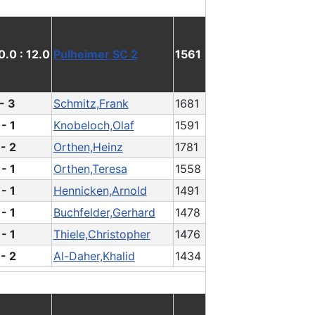
0.0 : 12.0
Pulheimer SC 2
1561
 - 3
Schmitz,Frank
1681
 - 1
Knobeloch,Olaf
1591
 - 2
Orthen,Heinz
1781
 - 1
Orthen,Teresa
1558
 - 1
Hennicken,Arnold
1491
 - 1
Buchfelder,Gerhard
1478
 - 1
Thiele,Christopher
1476
 - 2
Al-Daher,Khalid
1434