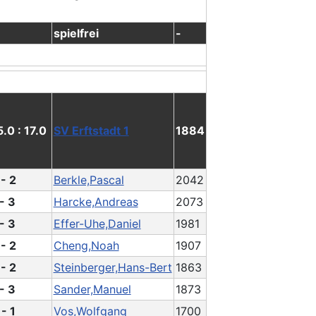
spielfrei
-
5.0 : 17.0
SV Erftstadt 1
1884
 - 2
Berkle,Pascal
2042
 - 3
Harcke,Andreas
2073
 - 3
Effer-Uhe,Daniel
1981
 - 2
Cheng,Noah
1907
 - 2
Steinberger,Hans-Bert
1863
 - 3
Sander,Manuel
1873
 - 1
Vos,Wolfgang
1700