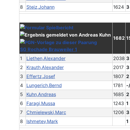
8
Steiz,Johann
1624
3
1682
1
SG Rochade Brauweiler 1
1
Liethen,Alexander
2038
3
2
Krauth,Alexander
2017
3
3
Effertz,Josef
1807
2
4
Lungerich,Bernd
1781
-
5
Kuhn,Andreas
1685
2
6
Faragi,Mussa
1243
1
7
Chmielewski,Marc
1206
3
8
Ishmetev,Mark
1