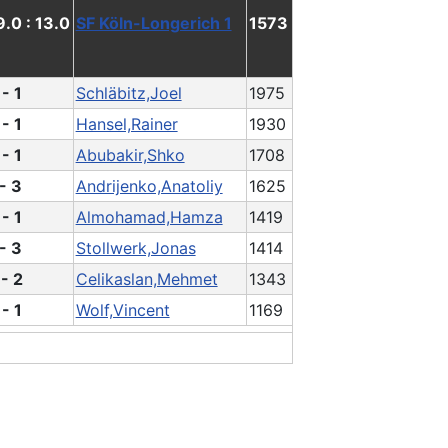
9.0 : 13.0
SF Köln-Longerich 1
1573
 - 1
Schläbitz,Joel
1975
 - 1
Hansel,Rainer
1930
 - 1
Abubakir,Shko
1708
 - 3
Andrijenko,Anatoliy
1625
 - 1
Almohamad,Hamza
1419
 - 3
Stollwerk,Jonas
1414
 - 2
Celikaslan,Mehmet
1343
 - 1
Wolf,Vincent
1169