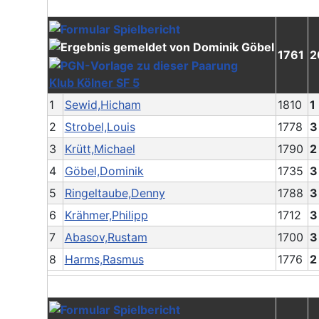
1761
2
Klub Kölner SF 5
1
Sewid,Hicham
1810
1
2
Strobel,Louis
1778
3
3
Krütt,Michael
1790
2
4
Göbel,Dominik
1735
3
5
Ringeltaube,Denny
1788
3
6
Krähmer,Philipp
1712
3
7
Abasov,Rustam
1700
3
8
Harms,Rasmus
1776
2