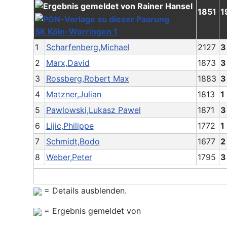
1851
1
SK Köln-Worringen 1
1
Scharfenberg,Michael
2127
3
2
Marx,David
1873
3
3
Rossberg,Robert Max
1883
3
4
Matzner,Julian
1813
1
5
Pawlowski,Lukasz Pawel
1871
3
6
Lijic,Philippe
1772
1
7
Schmidt,Bodo
1677
2
8
Weber,Peter
1795
3
= Details ausblenden.
= Ergebnis gemeldet von