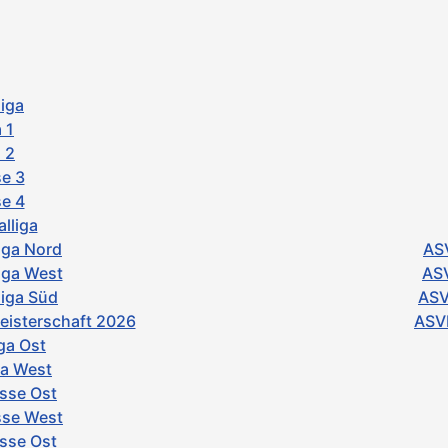
iga
 1
 2
e 3
e 4
lliga
iga Nord
ASV
iga West
ASV
iga Süd
ASV
isterschaft 2026
ASVb
ga Ost
ga West
asse Ost
sse West
asse Ost