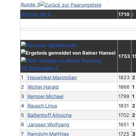
Runde 3
Brühler SK 3
1710
:
1753
1
SV Dormagen 2
1
Heuwinkel,Maximilian
1823
2
2
Wolter,Harald
1866
1
3
Kemper,Michael
1799
1
4
Rausch,Linus
1831
2
5
Baßenhoff,Aljoscha
1702
2
6
Janssen,Wolfgang
1651
1
7
Ramdohr,Matthias
1725
3