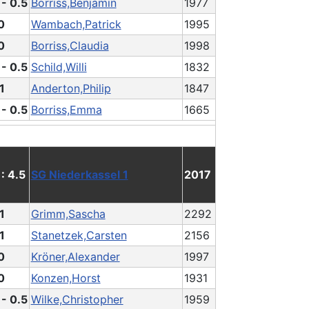
 - 0.5
Borriss,Benjamin
1977
0
Wambach,Patrick
1995
0
Borriss,Claudia
1998
 - 0.5
Schild,Willi
1832
1
Anderton,Philip
1847
 - 0.5
Borriss,Emma
1665
 : 4.5
SG Niederkassel 1
2017
1
Grimm,Sascha
2292
1
Stanetzek,Carsten
2156
0
Kröner,Alexander
1997
0
Konzen,Horst
1931
 - 0.5
Wilke,Christopher
1959