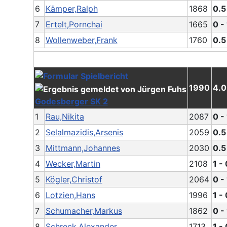
6
Kämper,Ralph
1868
0.5
7
Ertelt,Pornchai
1665
0 - 
8
Wollenweber,Frank
1760
0.5
1990
4.0
Godesberger SK 2
1
Rau,Nikita
2087
0 - 
2
Selalmazidis,Arsenis
2059
0.5
3
Mittmann,Johannes
2030
0.5
4
Wecker,Martin
2108
1 - 
5
Kögler,Christof
2064
0 - 
6
Lotzien,Hans
1996
1 - 
7
Schumacher,Markus
1862
0 - 
8
Schreck,Alexander
1713
1 - 