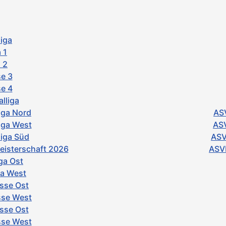
iga
 1
 2
e 3
e 4
lliga
iga Nord
ASV
iga West
ASV
iga Süd
ASV
isterschaft 2026
ASVb
ga Ost
ga West
asse Ost
sse West
asse Ost
asse West