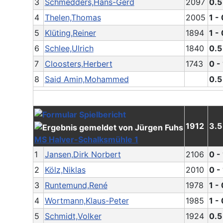
3
Schmedders,Hans-Gerd
2097
0.5
4
Thelen,Thomas
2005
1 - 
5
Klüting,Reiner
1894
1 - 
6
Schlee,Ulrich
1840
0.5
7
Cloosters,Herbert
1743
0 - 
8
Said Amin,Mohammed
0.5
1912
3.5
MS Halver-Schalksmühle 1
1
Jansen,Dirk Norbert
2106
0 - 
2
Kölz,Niklas
2010
0 - 
3
Runtemund,René
1978
1 - 
4
Wortmann,Klaus-Peter
1985
1 - 
5
Schmidt,Volker
1924
0.5