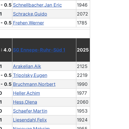
 - 0.5
Schnellbacher,Jan Eric
1946
1
Schracke,Guido
2072
 - 0.5
Frehen,Werner
1785
 : 4.0
SG Ennepe-Ruhr-Süd 1
2025
1
Arakelian,Aik
2125
 - 0.5
Tripolsky,Eugen
2219
 - 0.5
Bruchmann,Norbert
1990
0
Heller,Achim
1977
1
Hess,Olena
2060
0
Schaefer,Martin
1953
1
Liesendahl,Felix
1924
0
Nasoyan,Maksim
1955