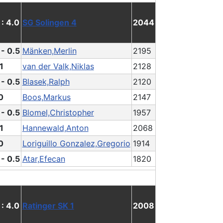
 : 4.0
SG Solingen 4
2044
 - 0.5
Mänken,Merlin
2195
1
van der Valk,Niklas
2128
 - 0.5
Blasek,Ralph
2120
0
Boos,Markus
2147
 - 0.5
Blomel,Christopher
1957
1
Hannewald,Anton
2068
0
Loriguillo Gonzalez,Gregorio
1914
 - 0.5
Atar,Efecan
1820
 : 4.0
Ratinger SK 1
2008