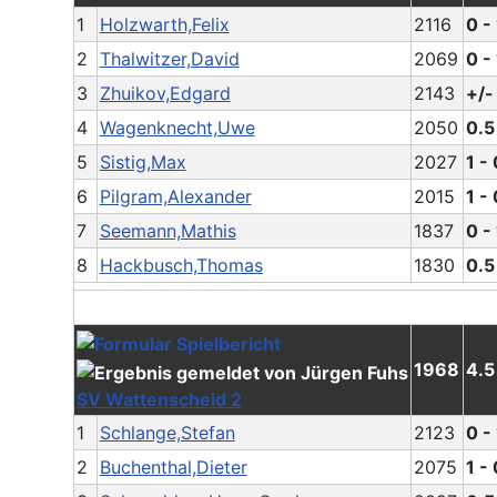
1
Holzwarth,Felix
2116
0 - 
2
Thalwitzer,David
2069
0 - 
3
Zhuikov,Edgard
2143
+/-
4
Wagenknecht,Uwe
2050
0.5
5
Sistig,Max
2027
1 - 
6
Pilgram,Alexander
2015
1 - 
7
Seemann,Mathis
1837
0 - 
8
Hackbusch,Thomas
1830
0.5
1968
4.5
SV Wattenscheid 2
1
Schlange,Stefan
2123
0 - 
2
Buchenthal,Dieter
2075
1 - 