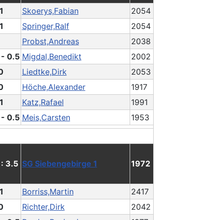
1
Skoerys,Fabian
2054
1
Springer,Ralf
2054
Probst,Andreas
2038
 - 0.5
Migdal,Benedikt
2002
0
Liedtke,Dirk
2053
0
Höche,Alexander
1917
1
Katz,Rafael
1991
 - 0.5
Meis,Carsten
1953
 : 3.5
SG Siebengebirge 1
1972
1
Borriss,Martin
2417
0
Richter,Dirk
2042