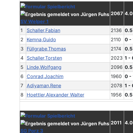
2067
4.0
SV Welper 1
1
Schaller,Fabian
2136
0.5
2
Kemna,Guido
2110
0 - 
3
Füllgrabe,Thomas
2174
0.5
4
Schaller,Torsten
2023
1 - 
5
Linde,Wolfgang
2096
0.5
6
Conrad,Joachim
1960
0 - 
7
Adiyaman,Rene
2078
1 - 
8
Hoettler,Alexander Walter
1956
0.5
2011
4.0
SG Porz 3