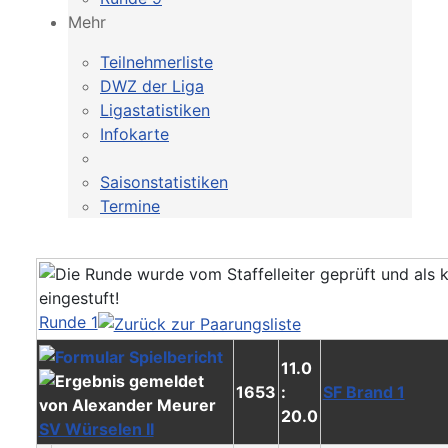
Mehr
Teilnehmerliste
DWZ der Liga
Ligastatistiken
Infokarte
Saisonstatistiken
Termine
Runde 1
11.0
1653
:
SF Brand 1
20.0
SV Würselen II