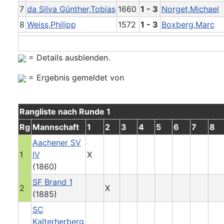
7
da Silva Günther,Tobias
1660
1 - 3
Norget,Michael
8
Weiss,Philipp
1572
1 - 3
Boxberg,Marc
= Details ausblenden.
= Ergebnis gemeldet von
Rangliste nach Runde 1
Rg
Mannschaft
1
2
3
4
5
6
7
8
Aachener SV
1
IV
X
(1860)
SF Brand 1
2
X
(1885)
SC
Kalterherberg