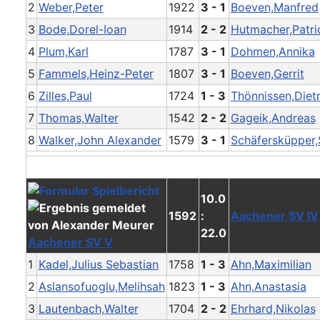
2
Weber,Peter
1922
3 - 1
Boeven,Manfred
3
Bode,Dorel-Ioan
1914
2 - 2
Hutmacher,Patri
4
Plum,Karl
1787
3 - 1
Dohmen,Annika
5
Fammels,Heinz-Peter
1807
3 - 1
Boeven,Gerrit
6
Zilles,Paul
1724
1 - 3
Thönnissen,Diet
7
Thomas,Walter
1542
2 - 2
Gageik,Andreas
8
Walker,John Alexander
1579
3 - 1
Schäfersküpper
10.0
1592
:
Aachener SV IV
22.0
Aachener SV V
1
Kadel,Julius Sebastian
1758
1 - 3
Ahn,Maximilian
2
Aslansofuoglu,Melihsah
1823
1 - 3
Ahn,Anastasia
3
Lautenbach,Walter
1704
2 - 2
Ehrhard,Nikolas