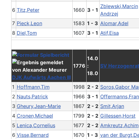
Zblewski,Marcin
6
Titz,Peter
1660
3 - 1
Andrzej
7
Pieck,Leon
1583
1 - 3
Alomar,Adel
8
Diel,Tom
1607
3 - 1
Atif,Eisa
14.0
1776
:
SV Herzogenrath
18.0
DJK Aufwärts Aachen III
1
Hoffmann,Tim
1998
2 - 2
Soros,Gabor Ma
2
Nauts,Patrick
1966
3 - 1
Offermanns,Fra
3
Gheury,Jean-Marie
1867
2 - 2
Smit,Arjan
4
Cronen,Michael
1799
2 - 2
Gillessen,Horst
5
Lenica,Cornelius
1677
2 - 2
Amkreutz,Achim
6
Visse,Bernard
1670
1 - 3
van der Burgt,D