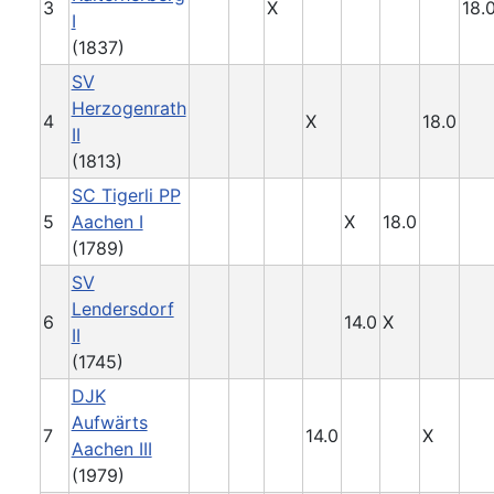
3
X
18.
I
(1837)
SV
Herzogenrath
4
X
18.0
II
(1813)
SC Tigerli PP
5
Aachen I
X
18.0
(1789)
SV
Lendersdorf
6
14.0
X
II
(1745)
DJK
Aufwärts
7
14.0
X
Aachen III
(1979)