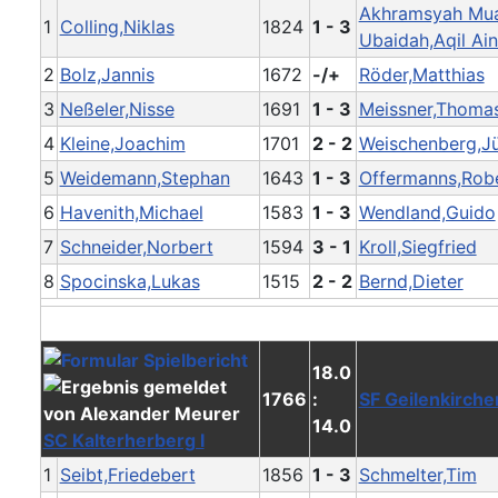
Akhramsyah Mu
1
Colling,Niklas
1824
1 - 3
Ubaidah,Aqil Ai
2
Bolz,Jannis
1672
-/+
Röder,Matthias
3
Neßeler,Nisse
1691
1 - 3
Meissner,Thoma
4
Kleine,Joachim
1701
2 - 2
Weischenberg,J
5
Weidemann,Stephan
1643
1 - 3
Offermanns,Rob
6
Havenith,Michael
1583
1 - 3
Wendland,Guido
7
Schneider,Norbert
1594
3 - 1
Kroll,Siegfried
8
Spocinska,Lukas
1515
2 - 2
Bernd,Dieter
18.0
1766
:
SF Geilenkirchen
14.0
SC Kalterherberg I
1
Seibt,Friedebert
1856
1 - 3
Schmelter,Tim