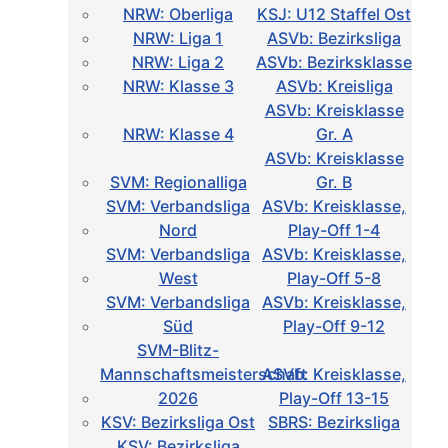
NRW: Oberliga
KSJ: U12 Staffel Ost
NRW: Liga 1
ASVb: Bezirksliga
NRW: Liga 2
ASVb: Bezirksklasse
NRW: Klasse 3
ASVb: Kreisliga
ASVb: Kreisklasse
NRW: Klasse 4
Gr. A
ASVb: Kreisklasse
SVM: Regionalliga
Gr. B
SVM: Verbandsliga
ASVb: Kreisklasse,
Nord
Play-Off 1-4
SVM: Verbandsliga
ASVb: Kreisklasse,
West
Play-Off 5-8
SVM: Verbandsliga
ASVb: Kreisklasse,
Süd
Play-Off 9-12
SVM-Blitz-
Mannschaftsmeisterschaft
ASVb: Kreisklasse,
2026
Play-Off 13-15
KSV: Bezirksliga Ost
SBRS: Bezirksliga
KSV: Bezirksliga