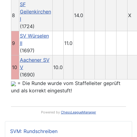
SF
Geilenkirchen
8
14.0
X
I
(1724)
SV Würselen
9
II
11.0
(1697)
Aachener SV
10
V
10.0
(1690)
= Die Runde wurde vom Staffelleiter geprüft
und als korrekt eingestuft!
Powered by
ChessLeagueManager
SVM: Rundschreiben