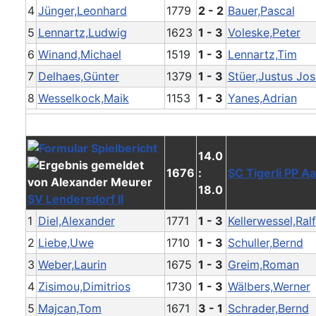
4
Jünger,Leonhard
1779
2 - 2
Bauer,Pascal
5
Lennartz,Ludwig
1623
1 - 3
Voleske,Peter
6
Winand,Michael
1519
1 - 3
Lennartz,Tim
7
Delhaes,Günter
1379
1 - 3
Stüer,Justus Jos
8
Wesselkock,Maik
1153
1 - 3
Yanes,Adrian
14.0
1676
:
SC Tigerli PP Aa
18.0
SV Lendersdorf II
1
Diel,Alexander
1771
1 - 3
Kellerwessel,Ralf
2
Liebe,Uwe
1710
1 - 3
Schuller,Bernd
3
Weber,Laurin
1675
1 - 3
Greim,Roman
4
Zisimou,Dimitrios
1730
1 - 3
Wälbers,Werner
5
Majcan,Tom
1671
3 - 1
Schrader,Bernd