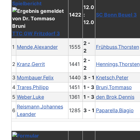
12.0
1422
:
SC Bonn Beuel 3
12.0
TTC GW Fritzdorf 3
2 -
1
Mende,Alexander
1555
Frühbuss,Thorsten
2
2 -
2
Kranz,Gerrit
1441
Hennings,Thorsten
2
3
Mombauer,Felix
1440
3 - 1
Knetsch,Peter
4
Trares,Philipp
1451
1 - 3
Bruni,Tommaso
5
Weber,Luke
1361
1 - 3
den Brok,Dennis
Reismann,Johannes
6
1285
3 - 1
Paparella,Biagio
Leander