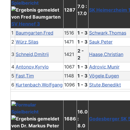
7.0 :
1287
SK Heimerzheim 
17.0
SV Hennef 3
1
Baumgarten,Fred
1516
1 - 3
Schwark,Thomas
2
Würz,Silas
1471
1 - 3
Sauk,Peter
2 -
3
Schneid,Dmitrij
1421
Haase,Christian
2
4
Antonov,Kyrylo
1067
1 - 3
Adrovic,Munir
5
Fast,Tim
1148
1 - 3
Vögele,Eugen
6
Kurtenbach,Wolfgang
1096
1 - 3
Stute,Benedikt
16.0
1686
:
Godesberger SK 
8.0