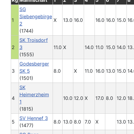
Rg
Mannschaft
1
2
3
4
5
6
7
8
SG
Siebengebirge
1
X
13.0
16.0
16.0
16.0
15.0
16
2
(1744)
SK Troisdorf
2
3
11.0
X
14.0
11.0
15.0
14.0
13
(1555)
Godesberger
3
SK 5
8.0
X
11.0
16.0
13.0
15.0
14
(1501)
SK
Heimerzheim
4
10.0
12.0
X
17.0
8.0
12.0
18
1
(1815)
SV Hennef 3
5
8.0
13.0
8.0
7.0
X
13.0
13
(1477)