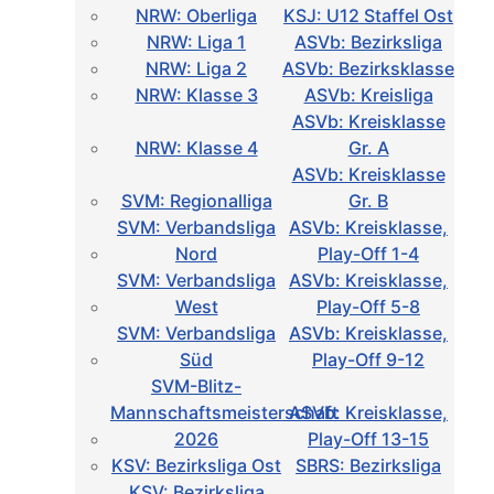
NRW: Oberliga
KSJ: U12 Staffel Ost
NRW: Liga 1
ASVb: Bezirksliga
NRW: Liga 2
ASVb: Bezirksklasse
NRW: Klasse 3
ASVb: Kreisliga
ASVb: Kreisklasse
NRW: Klasse 4
Gr. A
ASVb: Kreisklasse
SVM: Regionalliga
Gr. B
SVM: Verbandsliga
ASVb: Kreisklasse,
Nord
Play-Off 1-4
SVM: Verbandsliga
ASVb: Kreisklasse,
West
Play-Off 5-8
SVM: Verbandsliga
ASVb: Kreisklasse,
Süd
Play-Off 9-12
SVM-Blitz-
Mannschaftsmeisterschaft
ASVb: Kreisklasse,
2026
Play-Off 13-15
KSV: Bezirksliga Ost
SBRS: Bezirksliga
KSV: Bezirksliga