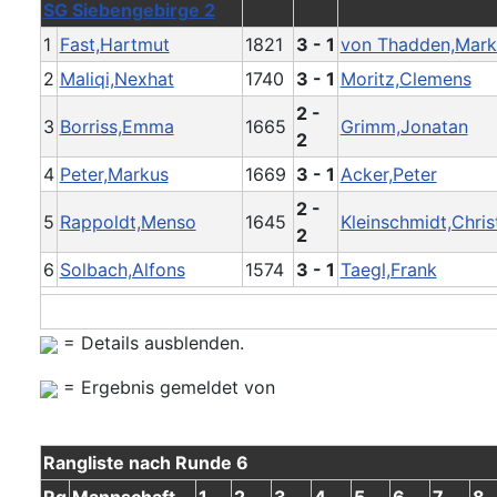
SG Siebengebirge 2
1
Fast,Hartmut
1821
3 - 1
von Thadden,Mark
2
Maliqi,Nexhat
1740
3 - 1
Moritz,Clemens
2 -
3
Borriss,Emma
1665
Grimm,Jonatan
2
4
Peter,Markus
1669
3 - 1
Acker,Peter
2 -
5
Rappoldt,Menso
1645
Kleinschmidt,Chri
2
6
Solbach,Alfons
1574
3 - 1
Taegl,Frank
= Details ausblenden.
= Ergebnis gemeldet von
Rangliste nach Runde 6