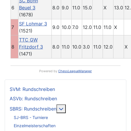
SC Bonn
6
Beuel 3
8.0
9.0
11.0
15.0
X
13.0
12
(1678)
SF Lohmar 3
7
9.0
10.0
7.0
12.0
11.0
11.0
X
(1521)
TTC GW
8
Fritzdorf 3
8.0
11.0
10.0
3.0
11.0
12.0
X
(1471)
Powered by
ChessLeagueManager
SVM: Rundschreiben
ASVb: Rundschreiben
Weitere Informationen: SBRS: 
SBRS: Rundschreiben
SJ-BRS - Turniere
Einzelmeisterschaften