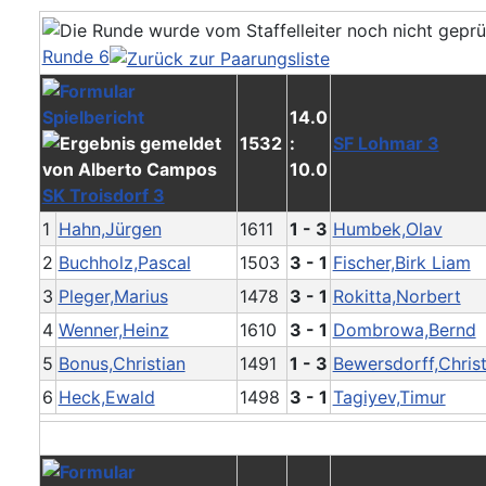
Runde 6
14.0
1532
:
SF Lohmar 3
10.0
SK Troisdorf 3
1
Hahn,Jürgen
1611
1 - 3
Humbek,Olav
2
Buchholz,Pascal
1503
3 - 1
Fischer,Birk Liam
3
Pleger,Marius
1478
3 - 1
Rokitta,Norbert
4
Wenner,Heinz
1610
3 - 1
Dombrowa,Bernd
5
Bonus,Christian
1491
1 - 3
Bewersdorff,Christ
6
Heck,Ewald
1498
3 - 1
Tagiyev,Timur