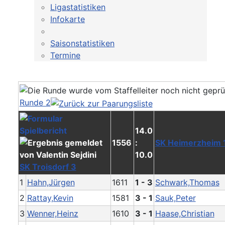
Ligastatistiken
Infokarte
Saisonstatistiken
Termine
Runde 2
14.0
1556
:
SK Heimerzheim 
10.0
SK Troisdorf 3
1
Hahn,Jürgen
1611
1 - 3
Schwark,Thomas
2
Rattay,Kevin
1581
3 - 1
Sauk,Peter
3
Wenner,Heinz
1610
3 - 1
Haase,Christian