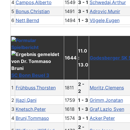
4
Campos,Alberto
1549
3 - 1
Schwedaj,Arthur
5
Bonus,Christian
1491
3 - 1
Adrovic,Munir
6
Nett,Bernd
1494
1 - 3
Vögele,Eugen
11.0
1644
:
Godesberger SK 
13.0
SC Bonn Beuel 3
2 -
1
Frühbuss,Thorsten
1811
Moritz,Clemens
2
2
Iljazi,Qani
1759
1 - 3
Grimm,Jonatan
3
Knetsch,Peter
1618
1 - 3
Graf,Lazlo Sven
4
Bruni,Tommaso
1574
3 - 1
Acker,Peter
2 -