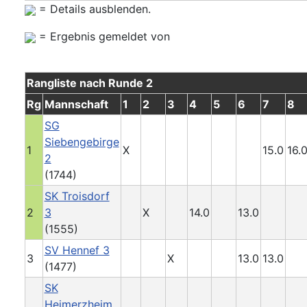
= Details ausblenden.
= Ergebnis gemeldet von
Rangliste nach Runde 2
Rg
Mannschaft
1
2
3
4
5
6
7
8
SG
Siebengebirge
1
X
15.0
16.
2
(1744)
SK Troisdorf
2
3
X
14.0
13.0
(1555)
SV Hennef 3
3
X
13.0
13.0
(1477)
SK
Heimerzheim