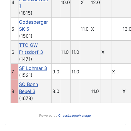
4
10.0
X
12.0
1
(1815)
Godesberger
5
SK 5
11.0
X
13.
(1501)
TTC GW
6
Fritzdorf 3
11.0
11.0
X
(1471)
SF Lohmar 3
7
9.0
11.0
X
(1521)
SC Bonn
8
Beuel 3
8.0
11.0
X
(1678)
Powered by
ChessLeagueManager