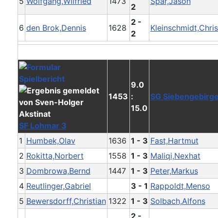
5
Wolfgang,Wilfried
1473
Spar,Jason
2
2 -
6
den Brok,Dennis
1628
Kleinschmidt,Chri
2
9.0
1453
:
SG Siebengebirge
15.0
SF Lohmar 3
1
Humbek,Olav
1636
1 - 3
Fast,Hartmut
2
Rokitta,Norbert
1558
1 - 3
Maliqi,Nexhat
3
Dombrowa,Bernd
1447
1 - 3
Peter,Markus
4
Reutlinger,Gabriel
3 - 1
Rappoldt,Menso
5
Bewersdorff,Christian
1322
1 - 3
Solbach,Alfons
2 -