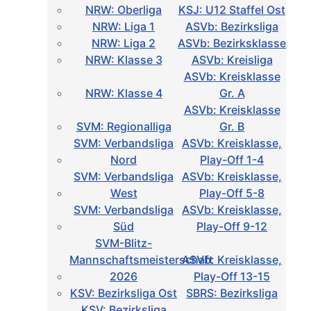
NRW: Oberliga
KSJ: U12 Staffel Ost
NRW: Liga 1
ASVb: Bezirksliga
NRW: Liga 2
ASVb: Bezirksklasse
NRW: Klasse 3
ASVb: Kreisliga
ASVb: Kreisklasse
NRW: Klasse 4
Gr. A
ASVb: Kreisklasse
SVM: Regionalliga
Gr. B
SVM: Verbandsliga
ASVb: Kreisklasse,
Nord
Play-Off 1-4
SVM: Verbandsliga
ASVb: Kreisklasse,
West
Play-Off 5-8
SVM: Verbandsliga
ASVb: Kreisklasse,
Süd
Play-Off 9-12
SVM-Blitz-
Mannschaftsmeisterschaft
ASVb: Kreisklasse,
2026
Play-Off 13-15
KSV: Bezirksliga Ost
SBRS: Bezirksliga
KSV: Bezirksliga