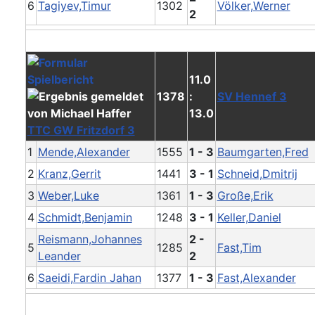
6
Tagiyev,Timur
1302
Völker,Werner
2
11.0
1378
:
SV Hennef 3
13.0
TTC GW Fritzdorf 3
1
Mende,Alexander
1555
1 - 3
Baumgarten,Fred
2
Kranz,Gerrit
1441
3 - 1
Schneid,Dmitrij
3
Weber,Luke
1361
1 - 3
Große,Erik
4
Schmidt,Benjamin
1248
3 - 1
Keller,Daniel
Reismann,Johannes
2 -
5
1285
Fast,Tim
Leander
2
6
Saeidi,Fardin Jahan
1377
1 - 3
Fast,Alexander