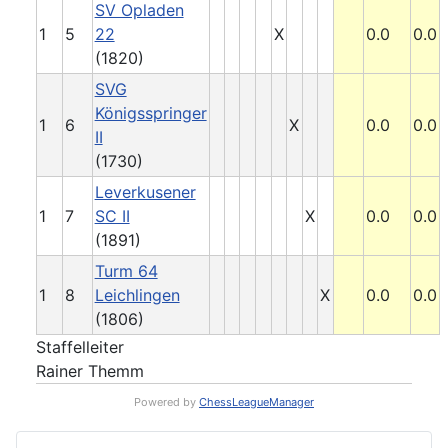
SV Opladen
1
5
22
X
0.0
0.0
(1820)
SVG
Königsspringer
1
6
X
0.0
0.0
II
(1730)
Leverkusener
1
7
SC II
X
0.0
0.0
(1891)
Turm 64
1
8
Leichlingen
X
0.0
0.0
(1806)
Staffelleiter
Rainer Themm
Powered by
ChessLeagueManager