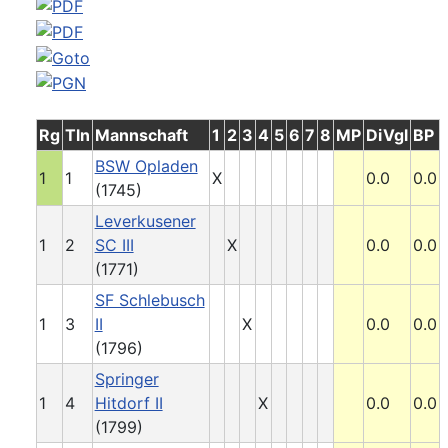
Rg
Tln
Mannschaft
1
2
3
4
5
6
7
8
MP
DiVgl
BP
BSW Opladen
1
1
X
0.0
0.0
(1745)
Leverkusener
1
2
SC III
X
0.0
0.0
(1771)
SF Schlebusch
1
3
II
X
0.0
0.0
(1796)
Springer
1
4
Hitdorf II
X
0.0
0.0
(1799)