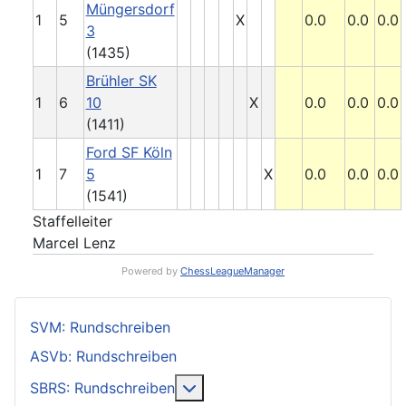
Müngersdorf
1
5
X
0.0
0.0
0.0
3
(1435)
Brühler SK
1
6
10
X
0.0
0.0
0.0
(1411)
Ford SF Köln
1
7
5
X
0.0
0.0
0.0
(1541)
Staffelleiter
Marcel Lenz
Powered by
ChessLeagueManager
SVM: Rundschreiben
ASVb: Rundschreiben
Weitere Informationen: SBRS: 
SBRS: Rundschreiben