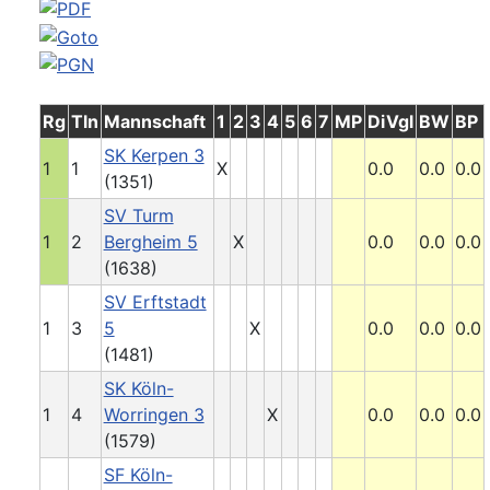
Rg
Tln
Mannschaft
1
2
3
4
5
6
7
MP
DiVgl
BW
BP
SK Kerpen 3
1
1
X
0.0
0.0
0.0
(1351)
SV Turm
1
2
Bergheim 5
X
0.0
0.0
0.0
(1638)
SV Erftstadt
1
3
5
X
0.0
0.0
0.0
(1481)
SK Köln-
1
4
Worringen 3
X
0.0
0.0
0.0
(1579)
SF Köln-