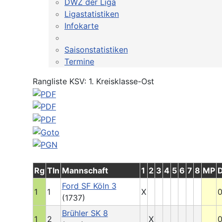
DWZ der Liga
Ligastatistiken
Infokarte
Saisonstatistiken
Termine
Rangliste KSV: 1. Kreisklasse-Ost
Rg
Tln
Mannschaft
1
2
3
4
5
6
7
8
MP
D
Ford SF Köln 3
1
1
X
0
(1737)
Brühler SK 8
1
2
X
0