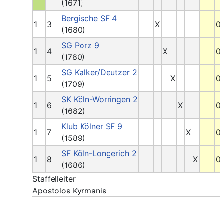
(1671)
Bergische SF 4
1
3
X
0
(1680)
SG Porz 9
1
4
X
0
(1780)
SG Kalker/Deutzer 2
1
5
X
0
(1709)
SK Köln-Worringen 2
1
6
X
0
(1682)
Klub Kölner SF 9
1
7
X
0
(1589)
SF Köln-Longerich 2
1
8
X
0
(1686)
Staffelleiter
Apostolos Kyrmanis