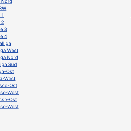
a Nord
NRW
 1
 2
e 3
e 4
lliga
iga West
iga Nord
iga Süd
iga-Ost
ga-West
asse-Ost
sse-West
asse-Ost
asse-West