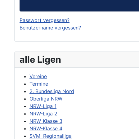
Passwort vergessen?
Benutzername vergessen?
alle Ligen
Vereine
Termine
2. Bundesliga Nord
Oberliga NRW
NRW-Liga 1
NRW-Liga 2
NRW-Klasse 3
NRW-Klasse 4
SVM: Regionalliga