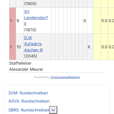
(1905)
SV
Lendersdorf
1
9
X
0.0
0.
II
(1870)
DJK
Aufwärts
1
10
X
0.0
0.
Aachen III
(2045)
Staffelleiter
Alexander Meurer
Powered by
ChessLeagueManager
SVM: Rundschreiben
ASVb: Rundschreiben
Weitere Informationen: SBRS: 
SBRS: Rundschreiben