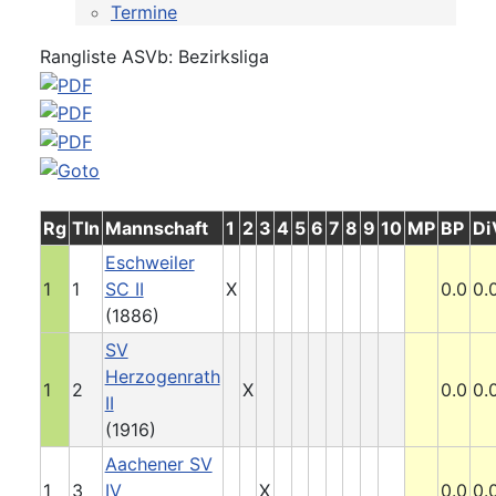
Termine
Rangliste ASVb: Bezirksliga
Rg
Tln
Mannschaft
1
2
3
4
5
6
7
8
9
10
MP
BP
Di
Eschweiler
1
1
SC II
X
0.0
0.
(1886)
SV
Herzogenrath
1
2
X
0.0
0.
II
(1916)
Aachener SV
1
3
IV
X
0.0
0.