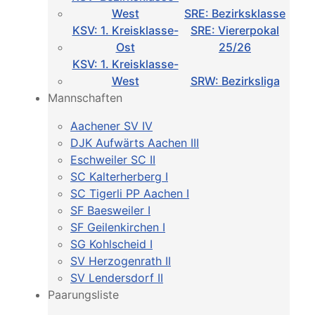
West
SRE: Bezirksklasse
KSV: 1. Kreisklasse-
SRE: Viererpokal
Ost
25/26
KSV: 1. Kreisklasse-
West
SRW: Bezirksliga
Mannschaften
Aachener SV IV
DJK Aufwärts Aachen III
Eschweiler SC II
SC Kalterherberg I
SC Tigerli PP Aachen I
SF Baesweiler I
SF Geilenkirchen I
SG Kohlscheid I
SV Herzogenrath II
SV Lendersdorf II
Paarungsliste