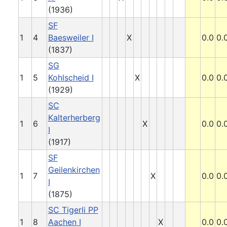
(1936)
SF
1
4
Baesweiler I
X
0.0
0.
(1837)
SG
1
5
Kohlscheid I
X
0.0
0.
(1929)
SC
Kalterherberg
1
6
X
0.0
0.
I
(1917)
SF
Geilenkirchen
1
7
X
0.0
0.
I
(1875)
SC Tigerli PP
1
8
Aachen I
X
0.0
0.