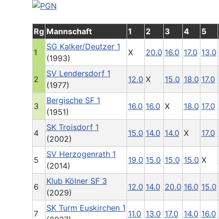
Rg
Mannschaft
1
2
3
4
5
SG Kalker/Deutzer 1
1
X
20.0
16.0
17.0
13.0
(1993)
SV Lendersdorf 1
2
12.0
X
15.0
18.0
17.0
(1977)
Bergische SF 1
3
16.0
16.0
X
18.0
17.0
(1951)
SK Troisdorf 1
4
15.0
14.0
14.0
X
17.0
(2002)
SV Herzogenrath 1
5
19.0
15.0
15.0
15.0
X
(2014)
Klub Kölner SF 3
6
12.0
14.0
20.0
16.0
15.0
(2029)
SK Turm Euskirchen 1
7
11.0
13.0
17.0
14.0
16.0