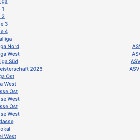
iga
 1
 2
e 3
e 4
lliga
iga Nord
ASV
iga West
ASV
iga Süd
ASV
isterschaft 2026
ASVb
ga Ost
ga West
asse Ost
sse West
asse Ost
asse West
klasse
pokal
el West