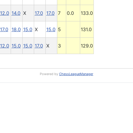
12.0
14.0
X
17.0
17.0
7
0.0
133.0
17.0
18.0
15.0
X
15.0
5
131.0
12.0
15.0
15.0
17.0
X
3
129.0
Powered by
ChessLeagueManager
RS: Rundschreiben