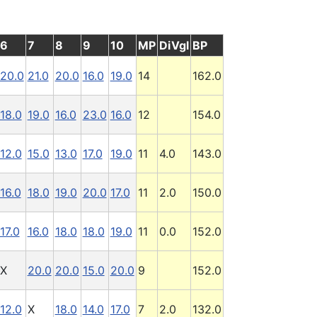
6
7
8
9
10
MP
DiVgl
BP
20.0
21.0
20.0
16.0
19.0
14
162.0
18.0
19.0
16.0
23.0
16.0
12
154.0
12.0
15.0
13.0
17.0
19.0
11
4.0
143.0
16.0
18.0
19.0
20.0
17.0
11
2.0
150.0
17.0
16.0
18.0
18.0
19.0
11
0.0
152.0
X
20.0
20.0
15.0
20.0
9
152.0
12.0
X
18.0
14.0
17.0
7
2.0
132.0