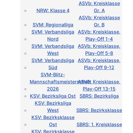
ASVb: Kreisklasse
NRW: Klasse 4
Gr. A
ASVb: Kreisklasse
SVM: Regionalliga
Gr. B
SVM: Verbandsliga
ASVb: Kreisklasse,
Nord
Play-Off 1-4
SVM: Verbandsliga
ASVb: Kreisklasse,
West
Play-Off 5-8
SVM: Verbandsliga
ASVb: Kreisklasse,
Süd
Play-Off 9-12
SVM-Blitz-
Mannschaftsmeisterschaft
ASVb: Kreisklasse,
2026
Play-Off 13-15
KSV: Bezirksliga Ost
SBRS: Bezirksliga
KSV: Bezirksliga
West
SBRS: Bezirksklasse
KSV: Bezirksklasse
Ost
SBRS: 1. Kreisklasse
KSV: Bezirksklasse