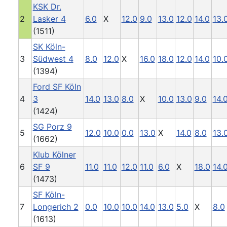
KSK Dr.
2
Lasker 4
6.0
X
12.0
9.0
13.0
12.0
14.0
13.
(1511)
SK Köln-
3
Südwest 4
8.0
12.0
X
16.0
18.0
12.0
14.0
10.
(1394)
Ford SF Köln
4
3
14.0
13.0
8.0
X
10.0
13.0
9.0
14.
(1424)
SG Porz 9
5
12.0
10.0
0.0
13.0
X
14.0
8.0
13.
(1662)
Klub Kölner
6
SF 9
11.0
11.0
12.0
11.0
6.0
X
18.0
14.
(1473)
SF Köln-
7
Longerich 2
0.0
10.0
10.0
14.0
13.0
5.0
X
8.0
(1613)