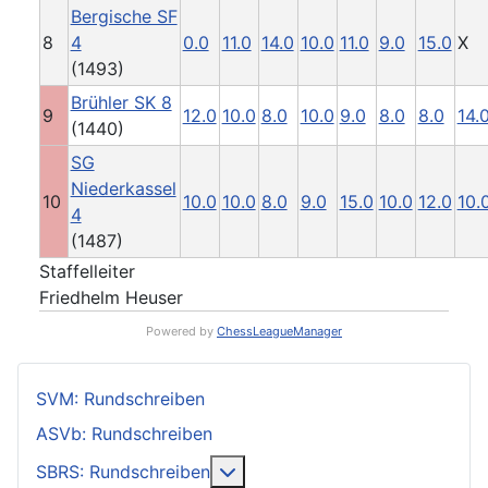
Bergische SF
8
4
0.0
11.0
14.0
10.0
11.0
9.0
15.0
X
(1493)
Brühler SK 8
9
12.0
10.0
8.0
10.0
9.0
8.0
8.0
14.
(1440)
SG
Niederkassel
10
10.0
10.0
8.0
9.0
15.0
10.0
12.0
10.
4
(1487)
Staffelleiter
Friedhelm Heuser
Powered by
ChessLeagueManager
SVM: Rundschreiben
ASVb: Rundschreiben
Weitere Informationen: SBRS: 
SBRS: Rundschreiben