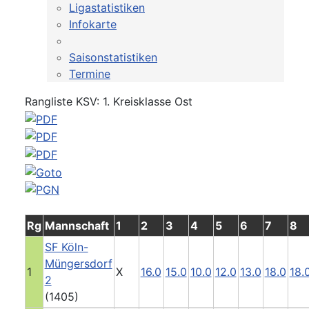
Ligastatistiken
Infokarte
Saisonstatistiken
Termine
Rangliste KSV: 1. Kreisklasse Ost
Rg
Mannschaft
1
2
3
4
5
6
7
8
SF Köln-
Müngersdorf
1
X
16.0
15.0
10.0
12.0
13.0
18.0
18.
2
(1405)