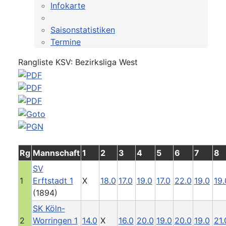
Infokarte
Saisonstatistiken
Termine
Rangliste KSV: Bezirksliga West
Rg
Mannschaft
1
2
3
4
5
6
7
8
SV
1
Erftstadt 1
X
18.0
17.0
19.0
17.0
22.0
19.0
19.
(1894)
SK Köln-
2
Worringen 1
14.0
X
16.0
20.0
19.0
20.0
19.0
21.