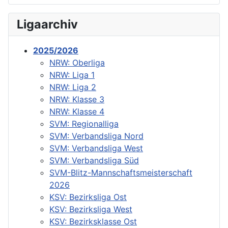
Ligaarchiv
2025/2026
NRW: Oberliga
NRW: Liga 1
NRW: Liga 2
NRW: Klasse 3
NRW: Klasse 4
SVM: Regionalliga
SVM: Verbandsliga Nord
SVM: Verbandsliga West
SVM: Verbandsliga Süd
SVM-Blitz-Mannschaftsmeisterschaft
2026
KSV: Bezirksliga Ost
KSV: Bezirksliga West
KSV: Bezirksklasse Ost