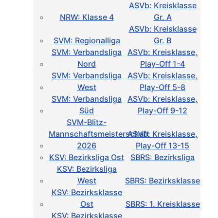
ASVb: Kreisklasse
NRW: Klasse 4
Gr. A
ASVb: Kreisklasse
SVM: Regionalliga
Gr. B
SVM: Verbandsliga
ASVb: Kreisklasse,
Nord
Play-Off 1-4
SVM: Verbandsliga
ASVb: Kreisklasse,
West
Play-Off 5-8
SVM: Verbandsliga
ASVb: Kreisklasse,
Süd
Play-Off 9-12
SVM-Blitz-
Mannschaftsmeisterschaft
ASVb: Kreisklasse,
2026
Play-Off 13-15
KSV: Bezirksliga Ost
SBRS: Bezirksliga
KSV: Bezirksliga
West
SBRS: Bezirksklasse
KSV: Bezirksklasse
Ost
SBRS: 1. Kreisklasse
KSV: Bezirksklasse