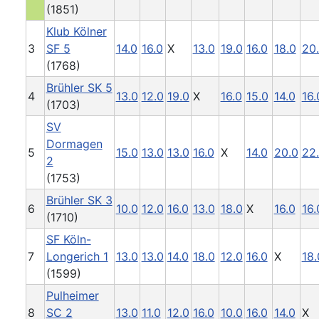
(1851)
Klub Kölner
3
SF 5
14.0
16.0
X
13.0
19.0
16.0
18.0
20
(1768)
Brühler SK 5
4
13.0
12.0
19.0
X
16.0
15.0
14.0
16.
(1703)
SV
Dormagen
5
15.0
13.0
13.0
16.0
X
14.0
20.0
22
2
(1753)
Brühler SK 3
6
10.0
12.0
16.0
13.0
18.0
X
16.0
16.
(1710)
SF Köln-
7
Longerich 1
13.0
13.0
14.0
18.0
12.0
16.0
X
18.
(1599)
Pulheimer
8
SC 2
13.0
11.0
12.0
16.0
10.0
16.0
14.0
X