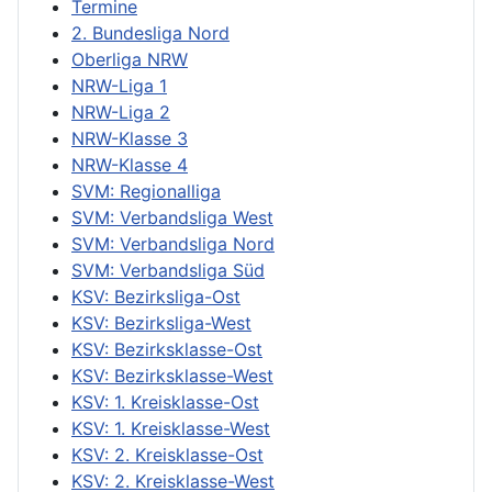
Termine
2. Bundesliga Nord
Oberliga NRW
NRW-Liga 1
NRW-Liga 2
NRW-Klasse 3
NRW-Klasse 4
SVM: Regionalliga
SVM: Verbandsliga West
SVM: Verbandsliga Nord
SVM: Verbandsliga Süd
KSV: Bezirksliga-Ost
KSV: Bezirksliga-West
KSV: Bezirksklasse-Ost
KSV: Bezirksklasse-West
KSV: 1. Kreisklasse-Ost
KSV: 1. Kreisklasse-West
KSV: 2. Kreisklasse-Ost
KSV: 2. Kreisklasse-West