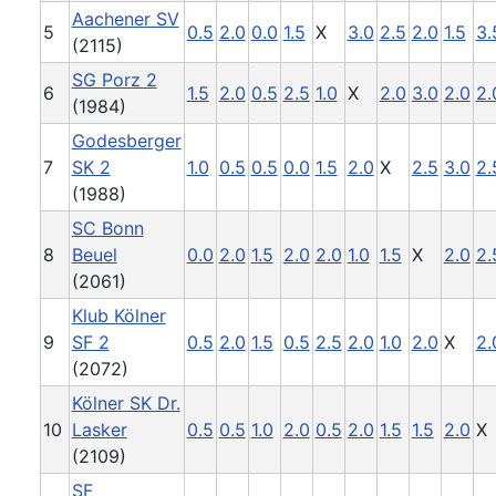
Aachener SV
5
0.5
2.0
0.0
1.5
X
3.0
2.5
2.0
1.5
3.
(2115)
SG Porz 2
6
1.5
2.0
0.5
2.5
1.0
X
2.0
3.0
2.0
2.
(1984)
Godesberger
7
SK 2
1.0
0.5
0.5
0.0
1.5
2.0
X
2.5
3.0
2.
(1988)
SC Bonn
8
Beuel
0.0
2.0
1.5
2.0
2.0
1.0
1.5
X
2.0
2.
(2061)
Klub Kölner
9
SF 2
0.5
2.0
1.5
0.5
2.5
2.0
1.0
2.0
X
2.
(2072)
Kölner SK Dr.
10
Lasker
0.5
0.5
1.0
2.0
0.5
2.0
1.5
1.5
2.0
X
(2109)
SF