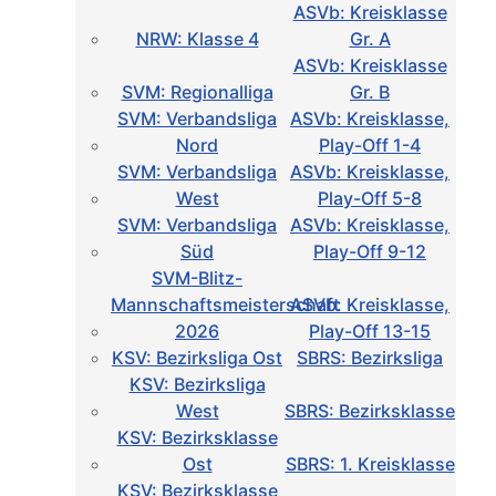
ASVb: Kreisklasse
NRW: Klasse 4
Gr. A
ASVb: Kreisklasse
SVM: Regionalliga
Gr. B
SVM: Verbandsliga
ASVb: Kreisklasse,
Nord
Play-Off 1-4
SVM: Verbandsliga
ASVb: Kreisklasse,
West
Play-Off 5-8
SVM: Verbandsliga
ASVb: Kreisklasse,
Süd
Play-Off 9-12
SVM-Blitz-
Mannschaftsmeisterschaft
ASVb: Kreisklasse,
2026
Play-Off 13-15
KSV: Bezirksliga Ost
SBRS: Bezirksliga
KSV: Bezirksliga
West
SBRS: Bezirksklasse
KSV: Bezirksklasse
Ost
SBRS: 1. Kreisklasse
KSV: Bezirksklasse