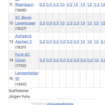
11
Rheinbach
0.5
0.5
0.0
1.0
0.5
1.5
1.5
1.5
2.5
1.
(1806)
SC Bayer
12
Leverkusen
0.5
0.0
0.5
1.0
2.0
2.0
1.0
1.5
1.5
1.
(1937)
Aufwärts
13
Aachen 2
0.0
0.0
0.0
0.0
0.0
0.0
1.0
1.0
1.5
0.
(1831)
Ford-SC
14
Düren
0.0
0.0
0.0
0.0
0.0
0.0
0.0
0.0
1.0
0.
(1700)
Langenfelder
15
SF
(1400)
Staffelleiter
Jürgen Fuhs
Powered by
ChessLeagueManager