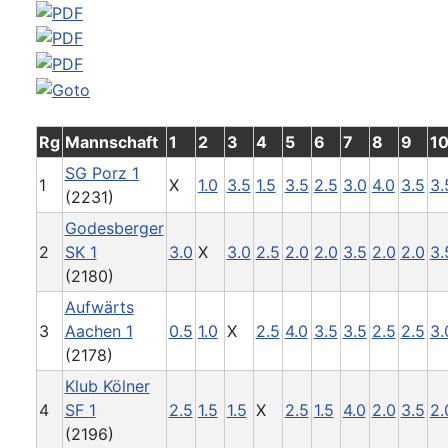
Rg
Mannschaft
1
2
3
4
5
6
7
8
9
1
SG Porz 1
1
X
1.0
3.5
1.5
3.5
2.5
3.0
4.0
3.5
3.
(2231)
Godesberger
2
SK 1
3.0
X
3.0
2.5
2.0
2.0
3.5
2.0
2.0
3.
(2180)
Aufwärts
3
Aachen 1
0.5
1.0
X
2.5
4.0
3.5
3.5
2.5
2.5
3.
(2178)
Klub Kölner
4
SF 1
2.5
1.5
1.5
X
2.5
1.5
4.0
2.0
3.5
2.
(2196)