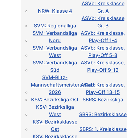
ASVb: Kreisklasse
NRW: Klasse 4
Gr. A
ASVb: Kreisklasse
SVM: Regionalliga
Gr. B
SVM: Verbandsliga
ASVb: Kreisklasse,
Nord
Play-Off 1-4
SVM: Verbandsliga
ASVb: Kreisklasse,
West
Play-Off 5-8
SVM: Verbandsliga
ASVb: Kreisklasse,
Süd
Play-Off 9-12
SVM-Blitz-
Mannschaftsmeisterschaft
ASVb: Kreisklasse,
2026
Play-Off 13-15
KSV: Bezirksliga Ost
SBRS: Bezirksliga
KSV: Bezirksliga
West
SBRS: Bezirksklasse
KSV: Bezirksklasse
Ost
SBRS: 1. Kreisklasse
KSV: Bezirksklasse