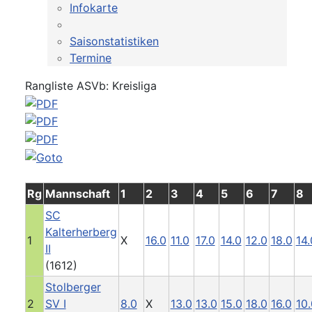
Infokarte
Saisonstatistiken
Termine
Rangliste ASVb: Kreisliga
Rg
Mannschaft
1
2
3
4
5
6
7
8
SC
Kalterherberg
1
X
16.0
11.0
17.0
14.0
12.0
18.0
14.
II
(1612)
Stolberger
2
SV I
8.0
X
13.0
13.0
15.0
18.0
16.0
10.