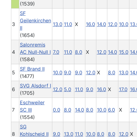
(1539)
SF
Geilenkirchen
3
13.0
11.0
X
16.0
14.0
12.0
10.0
13.
II
(1654)
Salonremis
4
AC Null-Null I
7.0
11.0
8.0
X
12.0
14.0
15.0
14.
(1584)
SF Brand II
5
10.0
9.0
9.0
12.0
X
8.0
13.0
14.
(1477)
SVG Alsdorf I
6
12.0
5.0
11.0
9.0
16.0
X
17.0
16.
(1705)
Eschweiler
7
SC III
0.0
8.0
14.0
8.0
10.0
6.0
X
12.
(1554)
SG
8
Kohlscheid II
9.0
13.0
11.0
10.0
8.0
8.0
12.0
X