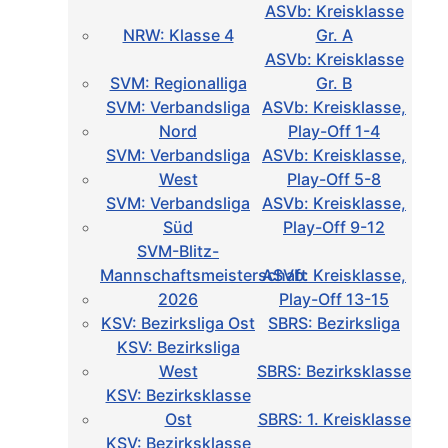
ASVb: Kreisklasse
NRW: Klasse 4
Gr. A
ASVb: Kreisklasse
SVM: Regionalliga
Gr. B
SVM: Verbandsliga
ASVb: Kreisklasse,
Nord
Play-Off 1-4
SVM: Verbandsliga
ASVb: Kreisklasse,
West
Play-Off 5-8
SVM: Verbandsliga
ASVb: Kreisklasse,
Süd
Play-Off 9-12
SVM-Blitz-
Mannschaftsmeisterschaft
ASVb: Kreisklasse,
2026
Play-Off 13-15
KSV: Bezirksliga Ost
SBRS: Bezirksliga
KSV: Bezirksliga
West
SBRS: Bezirksklasse
KSV: Bezirksklasse
Ost
SBRS: 1. Kreisklasse
KSV: Bezirksklasse