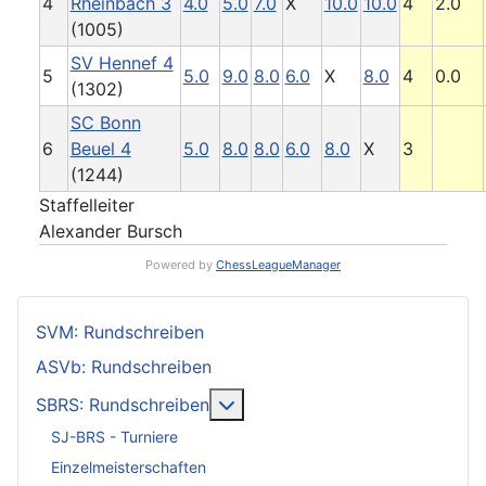
4
Rheinbach 3
4.0
5.0
7.0
X
10.0
10.0
4
2.0
(1005)
SV Hennef 4
5
5.0
9.0
8.0
6.0
X
8.0
4
0.0
(1302)
SC Bonn
6
Beuel 4
5.0
8.0
8.0
6.0
8.0
X
3
(1244)
Staffelleiter
Alexander Bursch
Powered by
ChessLeagueManager
SVM: Rundschreiben
ASVb: Rundschreiben
Weitere Informationen: SBRS: 
SBRS: Rundschreiben
SJ-BRS - Turniere
Einzelmeisterschaften