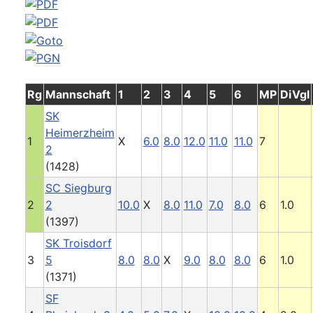
Rg
Mannschaft
1
2
3
4
5
6
MP
DiVgl
SK
Heimerzheim
1
X
6.0
8.0
12.0
11.0
11.0
7
2
(1428)
SC Siegburg
2
2
10.0
X
8.0
11.0
7.0
8.0
6
1.0
(1397)
SK Troisdorf
3
5
8.0
8.0
X
9.0
8.0
8.0
6
1.0
(1371)
SF