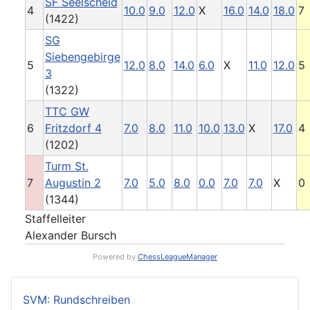
SF Seelscheid
4
10.0
9.0
12.0
X
16.0
14.0
18.0
7
(1422)
SG
Siebengebirge
5
12.0
8.0
14.0
6.0
X
11.0
12.0
5
3
(1322)
TTC GW
6
Fritzdorf 4
7.0
8.0
11.0
10.0
13.0
X
17.0
4
(1202)
Turm St.
7
Augustin 2
7.0
5.0
8.0
0.0
7.0
7.0
X
0
(1344)
Staffelleiter
Alexander Bursch
Powered by
ChessLeagueManager
SVM: Rundschreiben