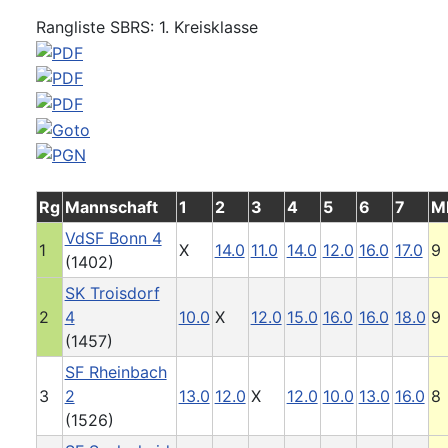
Rangliste SBRS: 1. Kreisklasse
Rg
Mannschaft
1
2
3
4
5
6
7
M
VdSF Bonn 4
1
X
14.0
11.0
14.0
12.0
16.0
17.0
9
(1402)
SK Troisdorf
2
4
10.0
X
12.0
15.0
16.0
16.0
18.0
9
(1457)
SF Rheinbach
3
2
13.0
12.0
X
12.0
10.0
13.0
16.0
8
(1526)