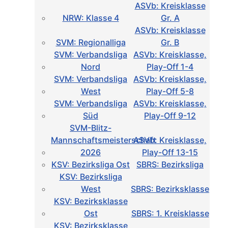
ASVb: Kreisklasse
NRW: Klasse 4
Gr. A
ASVb: Kreisklasse
SVM: Regionalliga
Gr. B
SVM: Verbandsliga
ASVb: Kreisklasse,
Nord
Play-Off 1-4
SVM: Verbandsliga
ASVb: Kreisklasse,
West
Play-Off 5-8
SVM: Verbandsliga
ASVb: Kreisklasse,
Süd
Play-Off 9-12
SVM-Blitz-
Mannschaftsmeisterschaft
ASVb: Kreisklasse,
2026
Play-Off 13-15
KSV: Bezirksliga Ost
SBRS: Bezirksliga
KSV: Bezirksliga
West
SBRS: Bezirksklasse
KSV: Bezirksklasse
Ost
SBRS: 1. Kreisklasse
KSV: Bezirksklasse