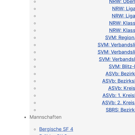
NRW: Oberl
NRW: Liga
NRW: Liga
NRW: Klass
NRW: Klass
SVM: Regiona
SVM: Verbandsl
SVM: Verbandsl
SVM: Verbandsl
SVM: Blitz
ASVb: Bezirk
ASVb: Bezirks
ASVb: Kreis
ASVb: 1. Kreis
ASVb: 2. Krei
SBRS: Bezirk
Mannschaften
Bergische SF 4