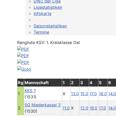
DWZ der Liga
Ligastatistiken
Infokarte
Saisonstatistiken
Termine
Rangliste KSV: 1. Kreisklasse Ost
Rg
Mannschaft
1
2
3
4
5
6
KKS 7
1
X
13.0
15.0
17.0
18.0
14.0
(1531)
SG Niederkassel 3
2
11.0
X
12.0
16.0
17.0
14.0
(1530)