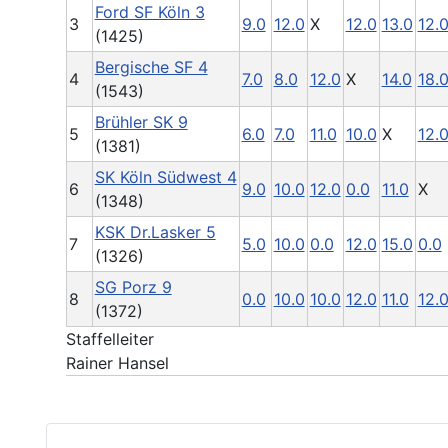
Ford SF Köln 3
3
9.0
12.0
X
12.0
13.0
12.
(1425)
Bergische SF 4
4
7.0
8.0
12.0
X
14.0
18.
(1543)
Brühler SK 9
5
6.0
7.0
11.0
10.0
X
12.
(1381)
SK Köln Südwest 4
6
9.0
10.0
12.0
0.0
11.0
X
(1348)
KSK Dr.Lasker 5
7
5.0
10.0
0.0
12.0
15.0
0.0
(1326)
SG Porz 9
8
0.0
10.0
10.0
12.0
11.0
12.
(1372)
Staffelleiter
Rainer Hansel