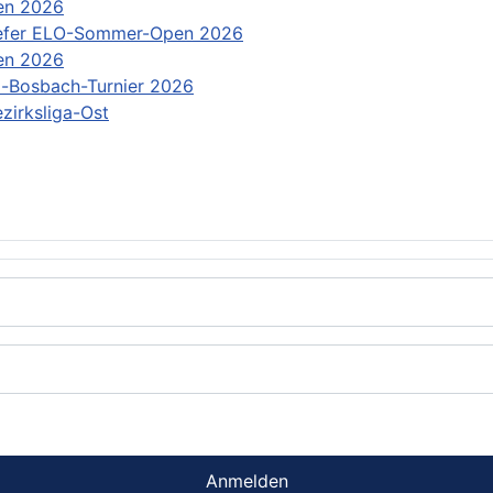
en 2026
efer ELO-Sommer-Open 2026
en 2026
-Bosbach-Turnier 2026
zirksliga-Ost
Anmelden