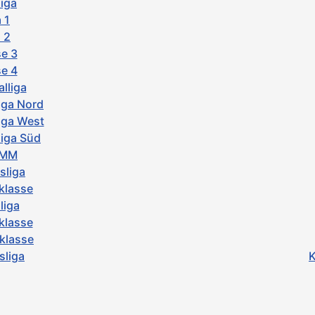
iga
 1
 2
e 3
e 4
lliga
iga Nord
iga West
iga Süd
-MM
sliga
klasse
liga
klasse
sklasse
sliga
K