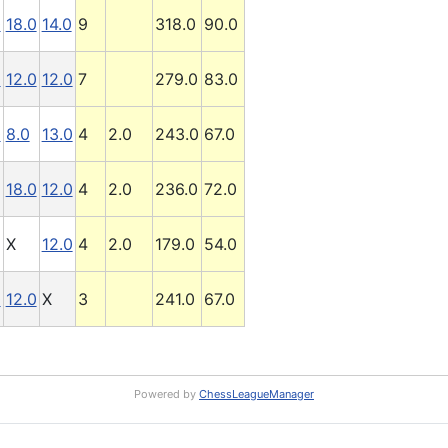
0
18.0
14.0
9
318.0
90.0
0
12.0
12.0
7
279.0
83.0
0
8.0
13.0
4
2.0
243.0
67.0
18.0
12.0
4
2.0
236.0
72.0
X
12.0
4
2.0
179.0
54.0
0
12.0
X
3
241.0
67.0
Powered by
ChessLeagueManager