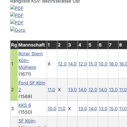
Rangliste KSV: Bezirksklasse Ost
Rg
Mannschaft
1
2
3
4
5
6
7
8
Roter Stern
Köln-
1
X
12.0
14.0
12.0
15.0
10.0
18.0
16.
Mülheim
(1671)
Ford SF Köln
2
2
11.0
X
13.0
14.0
12.0
14.0
13.0
11.0
(1569)
KKS 6
3
10.0
11.0
X
13.0
14.0
13.0
15.0
11.0
(1550)
SF Köln-