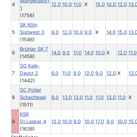
Müngersdorf
4
12.0
10.0
11.0
X
15.0
10.0
12.0
13.
1
(1756)
SK Köln
5
Südwest 3
9.0
12.0
10.0
9.0
X
14.0
15.0
13.
(1546)
Brühler SK 7
6
14.0
9.0
11.0
14.0
10.0
X
12.0
11.0
(1458)
SG Kalk-
7
Deutz 2
6.0
11.0
9.0
12.0
9.0
12.0
X
13.
(1442)
SC Poller
8
Schachesel
8.0
13.0
13.0
11.0
11.0
13.0
11.0
X
(1511)
KSK
9
Dr.Lasker 4
12.0
10.0
9.0
10.0
17.0
9.0
10.0
15.
(1638)