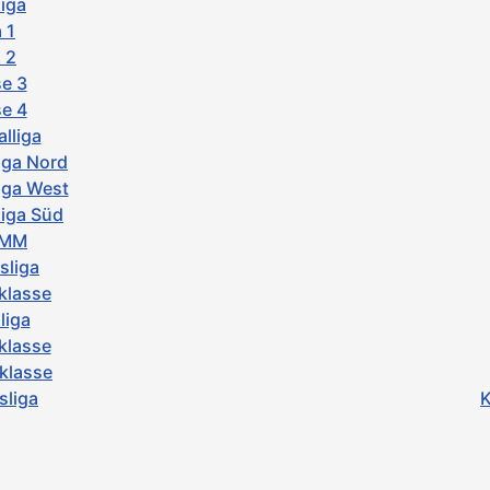
iga
 1
 2
e 3
e 4
lliga
iga Nord
iga West
iga Süd
-MM
sliga
klasse
liga
klasse
sklasse
sliga
K