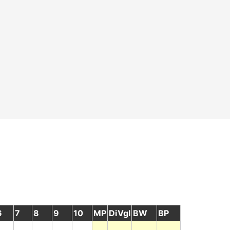
6
7
8
9
10
MP
DiVgl
BW
BP