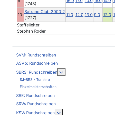
9
16.0
17.0
10.0
16.0
14.0
(1748)
Satranc Club 2000 2
10
11.0
12.0
13.0
9.0
12.0
(1727)
Staffelleiter
Stephan Roder
SVM: Rundschreiben
ASVb: Rundschreiben
Weitere Informationen: SB
SBRS: Rundschreiben
SJ-BRS - Turniere
Einzelmeisterschaften
SRE: Rundschreiben
SRW: Rundschreiben
Weitere Informationen: KSV
KSV: Rundschreiben