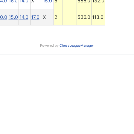
14.0
16.0
14.0
X
15.0
5
586.0
132.0
10.0
15.0
14.0
17.0
X
2
536.0
113.0
Powered by
ChessLeagueManager
RS: Rundschreiben
: Rundschreiben