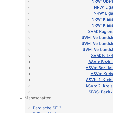
NRW: Oberl
NRW: Liga
NRW: Liga
NRW: Klass
NRW: Klass
SVM: Regiona
SVM: Verbandsl
SVM: Verbandsl
SVM: Verbandsl
SVM: Blitz
ASVb: Bezirk
ASVb: Bezirks
ASVb: Kreis
ASVb: 1. Kreis
ASVb: 2. Krei
SBRS: Bezirk
Mannschaften
Bergische SF 2