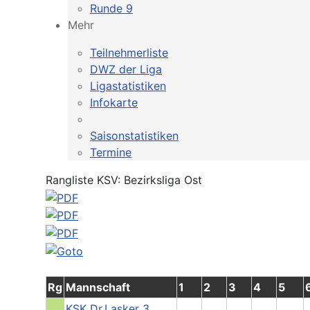
Runde 9
Mehr
Teilnehmerliste
DWZ der Liga
Ligastatistiken
Infokarte
Saisonstatistiken
Termine
Rangliste KSV: Bezirksliga Ost
Rg
Mannschaft
1
2
3
4
5
KSK Dr.Lasker 3