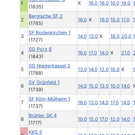
1
X
16.0
18.0
16.0
19.0
(1835)
Bergische SF 2
2
16.0
X
19.0
15.0
17.0
1
(1785)
SF Rodenkirchen 1
3
14.0
13.0
X
18.0
20.0
(1727)
SG Porz 6
4
16.0
17.0
14.0
X
21.0
(1843)
SG Niederkassel 2
5
13.0
14.0
12.0
10.0
X
1
(1788)
SV Grünfeld 1
6
14.0
15.0
13.0
10.0
14.0
(1739)
SF Köln-Mülheim 1
7
16.0
13.0
14.0
17.0
14.0
1
(1737)
Brühler SK 4
8
10.0
15.0
17.0
12.0
14.0
(1717)
KKS 5