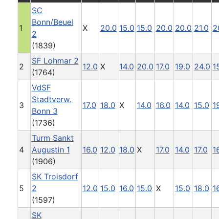
SC
Bonn/Beuel
1
X
20.0
15.0
15.0
20.0
20.0
21.0
2
2
(1839)
SF Lohmar 2
2
12.0
X
14.0
20.0
17.0
19.0
24.0
1
(1764)
VdSF
Stadtverw.
3
17.0
18.0
X
14.0
16.0
14.0
15.0
1
Bonn 3
(1736)
Turm Sankt
4
Augustin 1
16.0
12.0
18.0
X
17.0
14.0
17.0
1
(1906)
SK Troisdorf
5
2
12.0
15.0
16.0
15.0
X
15.0
18.0
1
(1597)
SK