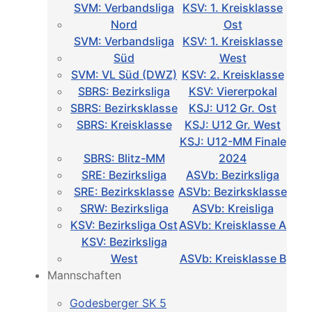
SVM: Verbandsliga
KSV: 1. Kreisklasse
Nord
Ost
SVM: Verbandsliga
KSV: 1. Kreisklasse
Süd
West
SVM: VL Süd (DWZ)
KSV: 2. Kreisklasse
SBRS: Bezirksliga
KSV: Viererpokal
SBRS: Bezirksklasse
KSJ: U12 Gr. Ost
SBRS: Kreisklasse
KSJ: U12 Gr. West
KSJ: U12-MM Finale
SBRS: Blitz-MM
2024
SRE: Bezirksliga
ASVb: Bezirksliga
SRE: Bezirksklasse
ASVb: Bezirksklasse
SRW: Bezirksliga
ASVb: Kreisliga
KSV: Bezirksliga Ost
ASVb: Kreisklasse A
KSV: Bezirksliga
West
ASVb: Kreisklasse B
Mannschaften
Godesberger SK 5