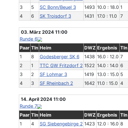
3
5
SC Bonn/Beuel 3
1493
10.0 : 18.0
1
4
6
SK Troisdorf 3
1431
17.0 : 11.0
7
03. März 2024 11:00
Runde 6
Paar
Tln
Heim
DWZ
Ergebnis
Tln
1
8
Godesberger SK 6
1438
16.0 : 12.0
7
2
1
TTC GW Fritzdorf 2
1522
14.0 : 14.0
6
3
2
SF Lohmar 3
1419
13.0 : 15.0
5
4
3
SF Rheinbach 2
1642
11.0 : 15.0
4
14. April 2024 11:00
Runde 7
Paar
Tln
Heim
DWZ
Ergebnis
Tln
1
4
SG Siebengebirge 2
1423
12.0 : 16.0
8