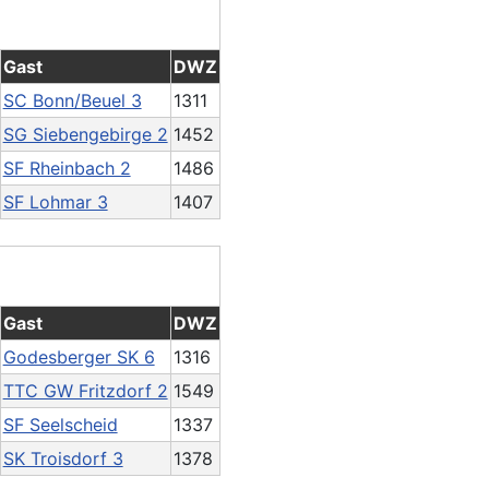
Gast
DWZ
SC Bonn/Beuel 3
1311
SG Siebengebirge 2
1452
SF Rheinbach 2
1486
SF Lohmar 3
1407
Gast
DWZ
Godesberger SK 6
1316
TTC GW Fritzdorf 2
1549
SF Seelscheid
1337
SK Troisdorf 3
1378