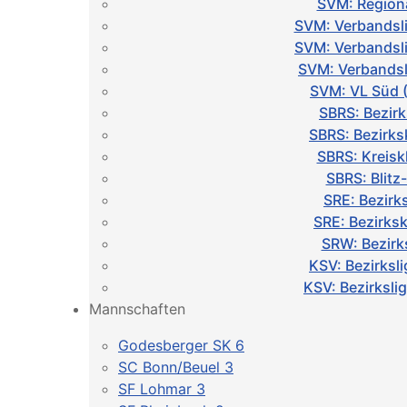
SVM: Regiona
SVM: Verbandsl
SVM: Verbandsl
SVM: Verbandsl
SVM: VL Süd
SBRS: Bezirk
SBRS: Bezirks
SBRS: Kreisk
SBRS: Blit
SRE: Bezirks
SRE: Bezirks
SRW: Bezirk
KSV: Bezirksli
KSV: Bezirksli
Mannschaften
Godesberger SK 6
SC Bonn/Beuel 3
SF Lohmar 3