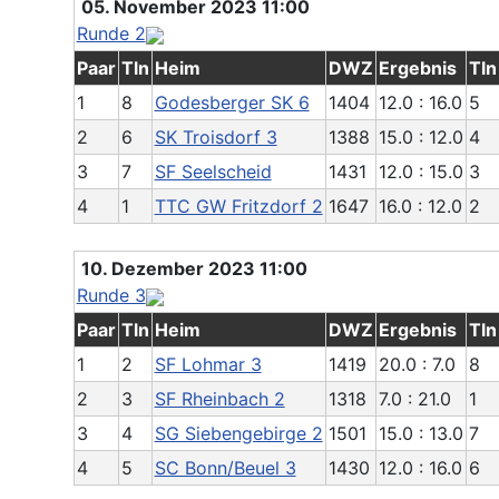
05. November 2023 11:00
Runde 2
Paar
Tln
Heim
DWZ
Ergebnis
Tln
1
8
Godesberger SK 6
1404
12.0 : 16.0
5
2
6
SK Troisdorf 3
1388
15.0 : 12.0
4
3
7
SF Seelscheid
1431
12.0 : 15.0
3
4
1
TTC GW Fritzdorf 2
1647
16.0 : 12.0
2
10. Dezember 2023 11:00
Runde 3
Paar
Tln
Heim
DWZ
Ergebnis
Tln
1
2
SF Lohmar 3
1419
20.0 : 7.0
8
2
3
SF Rheinbach 2
1318
7.0 : 21.0
1
3
4
SG Siebengebirge 2
1501
15.0 : 13.0
7
4
5
SC Bonn/Beuel 3
1430
12.0 : 16.0
6