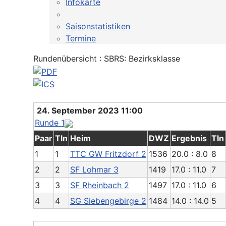
Infokarte
Saisonstatistiken
Termine
Rundenübersicht : SBRS: Bezirksklasse
24. September 2023 11:00
Runde 1
Paar
Tln
Heim
DWZ
Ergebnis
Tln
1
1
TTC GW Fritzdorf 2
1536
20.0 : 8.0
8
2
2
SF Lohmar 3
1419
17.0 : 11.0
7
3
3
SF Rheinbach 2
1497
17.0 : 11.0
6
4
4
SG Siebengebirge 2
1484
14.0 : 14.0
5