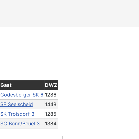
Gast
DWZ
Godesberger SK 6
1286
SF Seelscheid
1448
SK Troisdorf 3
1285
SC Bonn/Beuel 3
1384