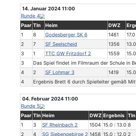
14. Januar 2024 11:00
Runde 4
Paar
Tln
Heim
DWZ
Erg
1
8
Godesberger SK 6
1461
17.0 
2
7
SF Seelscheid
1356
13.0
3
1
TTC GW Fritzdorf 2
1559
15.0
3
Das Spiel findet im Filmraum der Schule in
4
2
SF Lohmar 3
1419
15.0
4
Ergebnis Brett 6 durch Spielleiter gemäß Mitt
04. Februar 2024 11:00
Runde 5
Paar
Tln
Heim
DWZ
Ergebnis
Tln
1
3
SF Rheinbach 2
1504
15.0 : 13.0
8
2
4
SG Siebengebirge 2
1458
15.0 : 12.0
2