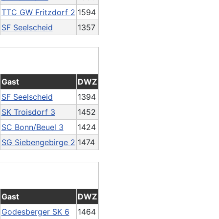
TTC GW Fritzdorf 2
1594
SF Seelscheid
1357
Gast
DWZ
SF Seelscheid
1394
SK Troisdorf 3
1452
SC Bonn/Beuel 3
1424
SG Siebengebirge 2
1474
Gast
DWZ
Godesberger SK 6
1464