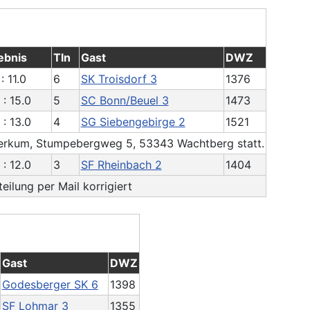
ebnis
Tln
Gast
DWZ
: 11.0
6
SK Troisdorf 3
1376
 : 15.0
5
SC Bonn/Beuel 3
1473
 : 13.0
4
SG Siebengebirge 2
1521
 Berkum, Stumpebergweg 5, 53343 Wachtberg statt.
 : 12.0
3
SF Rheinbach 2
1404
eilung per Mail korrigiert
Gast
DWZ
Godesberger SK 6
1398
SF Lohmar 3
1355