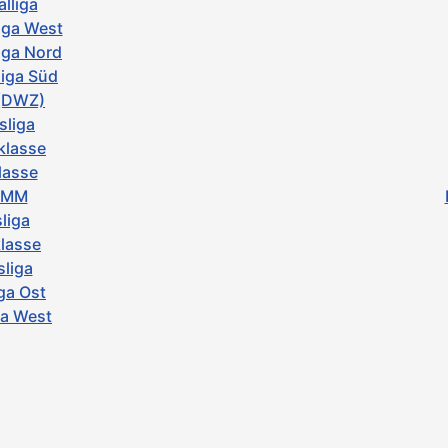
lliga
iga West
iga Nord
iga Süd
 (DWZ)
sliga
klasse
lasse
z-MM
liga
klasse
sliga
ga Ost
ga West