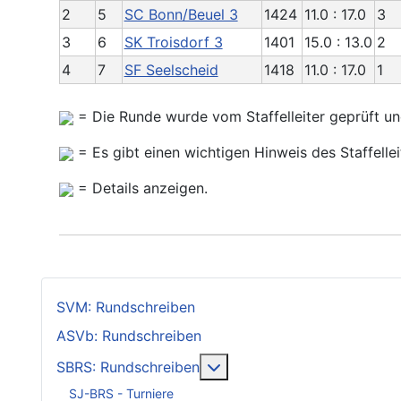
2
5
SC Bonn/Beuel 3
1424
11.0 : 17.0
3
3
6
SK Troisdorf 3
1401
15.0 : 13.0
2
4
7
SF Seelscheid
1418
11.0 : 17.0
1
= Die Runde wurde vom Staffelleiter geprüft und
= Es gibt einen wichtigen Hinweis des Staffellei
= Details anzeigen.
SVM: Rundschreiben
ASVb: Rundschreiben
Weitere Informationen: SB
SBRS: Rundschreiben
SJ-BRS - Turniere