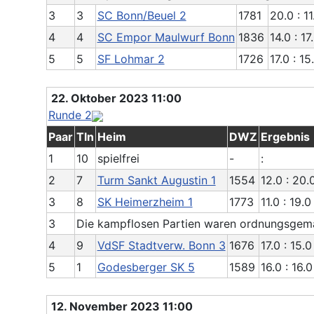
3
3
SC Bonn/Beuel 2
1781
20.0 : 11
4
4
SC Empor Maulwurf Bonn
1836
14.0 : 17
5
5
SF Lohmar 2
1726
17.0 : 15
22. Oktober 2023 11:00
Runde 2
Paar
Tln
Heim
DWZ
Ergebnis
1
10
spielfrei
-
:
2
7
Turm Sankt Augustin 1
1554
12.0 : 20.
3
8
SK Heimerzheim 1
1773
11.0 : 19.0
3
Die kampflosen Partien waren ordnungsgemä
4
9
VdSF Stadtverw. Bonn 3
1676
17.0 : 15.0
5
1
Godesberger SK 5
1589
16.0 : 16.0
12. November 2023 11:00