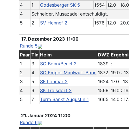
4
1
Godesberger SK 5
1554
12.0 : 18.0
4
Schneider, Musazade: entschuldigt.
5
2
SV Hennef 2
1576
12.0 : 20.
17. Dezember 2023 11:00
Runde 5
Paar
Tln
Heim
DWZ
Ergebni
1
3
SC Bonn/Beuel 2
1839
:
2
4
SC Empor Maulwurf Bonn
1872
19.0 : 13
3
5
SF Lohmar 2
1624
17.0 : 13
4
6
SK Troisdorf 2
1569
16.0 : 16
5
7
Turm Sankt Augustin 1
1665
14.0 : 17
21. Januar 2024 11:00
Runde 6