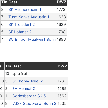
Tln
Gast
DWZ
8
SK Heimerzheim 1
1773
7
Turm Sankt Augustin 1
1633
6
SK Troisdorf 2
1629
5
SF Lohmar 2
1708
4
SC Empor Maulwurf Bonn
1856
s
Tln
Gast
DWZ
10
spielfrei
-
0.0
3
SC Bonn/Beuel 2
1781
.0
2
SV Hennef 2
1589
.0
1
Godesberger SK 5
1562
.0
9
VdSF Stadtverw. Bonn 3
1535