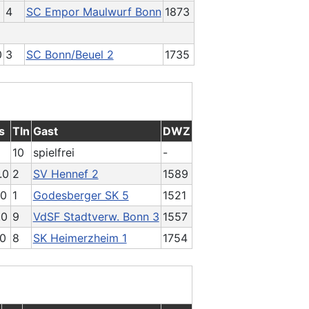
4
SC Empor Maulwurf Bonn
1873
0
3
SC Bonn/Beuel 2
1735
s
Tln
Gast
DWZ
10
spielfrei
-
.0
2
SV Hennef 2
1589
.0
1
Godesberger SK 5
1521
.0
9
VdSF Stadtverw. Bonn 3
1557
.0
8
SK Heimerzheim 1
1754