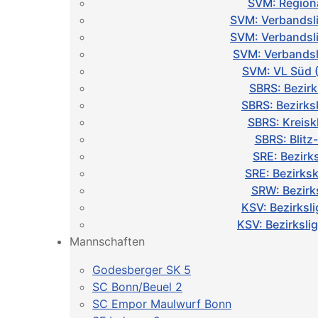
SVM: Regiona
SVM: Verbandsl
SVM: Verbandsl
SVM: Verbandsl
SVM: VL Süd
SBRS: Bezirk
SBRS: Bezirks
SBRS: Kreisk
SBRS: Blit
SRE: Bezirks
SRE: Bezirks
SRW: Bezirk
KSV: Bezirksli
KSV: Bezirksli
Mannschaften
Godesberger SK 5
SC Bonn/Beuel 2
SC Empor Maulwurf Bonn