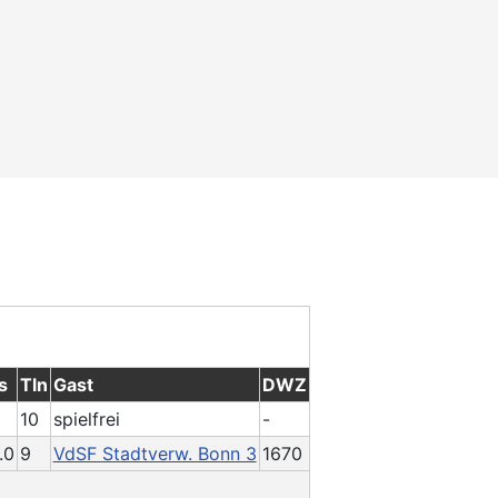
s
Tln
Gast
DWZ
10
spielfrei
-
.0
9
VdSF Stadtverw. Bonn 3
1670