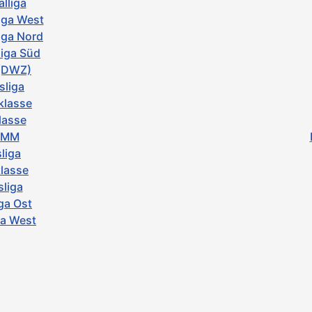
lliga
iga West
iga Nord
iga Süd
 (DWZ)
sliga
klasse
lasse
z-MM
liga
klasse
sliga
ga Ost
ga West