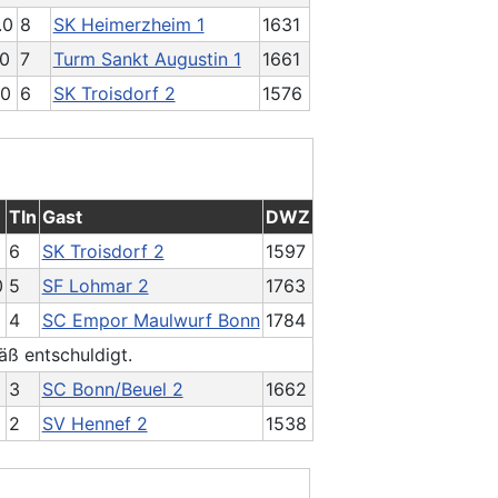
.0
8
SK Heimerzheim 1
1631
.0
7
Turm Sankt Augustin 1
1661
.0
6
SK Troisdorf 2
1576
Tln
Gast
DWZ
6
SK Troisdorf 2
1597
0
5
SF Lohmar 2
1763
4
SC Empor Maulwurf Bonn
1784
ß entschuldigt.
3
SC Bonn/Beuel 2
1662
2
SV Hennef 2
1538