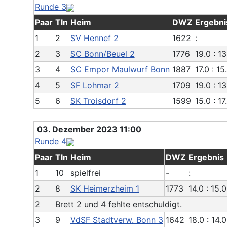
Runde 3
Paar
Tln
Heim
DWZ
Ergebni
1
2
SV Hennef 2
1622
:
2
3
SC Bonn/Beuel 2
1776
19.0 : 13
3
4
SC Empor Maulwurf Bonn
1887
17.0 : 15
4
5
SF Lohmar 2
1709
19.0 : 13
5
6
SK Troisdorf 2
1599
15.0 : 17
03. Dezember 2023 11:00
Runde 4
Paar
Tln
Heim
DWZ
Ergebnis
1
10
spielfrei
-
:
2
8
SK Heimerzheim 1
1773
14.0 : 15.0
2
Brett 2 und 4 fehlte entschuldigt.
3
9
VdSF Stadtverw. Bonn 3
1642
18.0 : 14.0