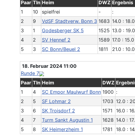
Paar
Tln
Heim
DWZ
Ergebnis
1
10
spielfrei
-
:
2
9
VdSF Stadtverw. Bonn 3
1683
14.0 : 18.0
3
1
Godesberger SK 5
1525
13.0 : 19.0
4
2
SV Hennef 2
1589
17.0 : 15.0
5
3
SC Bonn/Beuel 2
1811
21.0 : 10.0
18. Februar 2024 11:00
Runde 7
Paar
Tln
Heim
DWZ
Ergebni
1
4
SC Empor Maulwurf Bonn
1900
:
2
5
SF Lohmar 2
1703
12.0 : 2
3
6
SK Troisdorf 2
1571
16.0 : 16
4
7
Turm Sankt Augustin 1
1628
14.0 : 17
5
8
SK Heimerzheim 1
1781
18.0 : 14