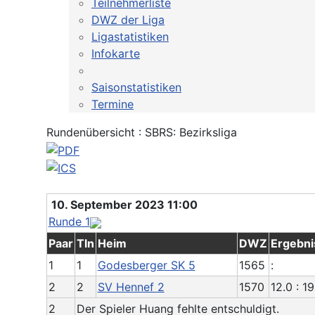
Teilnehmerliste
DWZ der Liga
Ligastatistiken
Infokarte
Saisonstatistiken
Termine
Rundenübersicht : SBRS: Bezirksliga
10. September 2023 11:00
Runde 1
Paar
Tln
Heim
DWZ
Ergebni
1
1
Godesberger SK 5
1565
:
2
2
SV Hennef 2
1570
12.0 : 19
2
Der Spieler Huang fehlte entschuldigt.