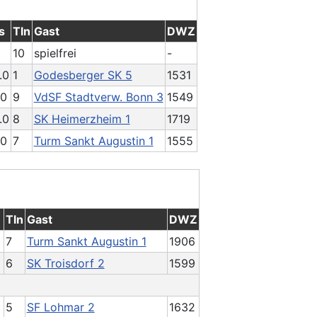
s
Tln
Gast
DWZ
10
spielfrei
-
.0
1
Godesberger SK 5
1531
.0
9
VdSF Stadtverw. Bonn 3
1549
.0
8
SK Heimerzheim 1
1719
.0
7
Turm Sankt Augustin 1
1555
Tln
Gast
DWZ
7
Turm Sankt Augustin 1
1906
6
SK Troisdorf 2
1599
5
SF Lohmar 2
1632