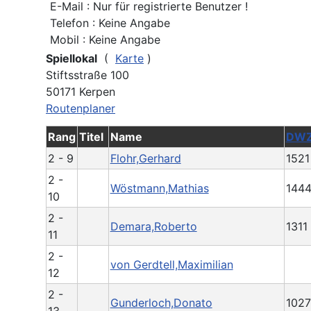
E-Mail : Nur für registrierte Benutzer !
Telefon : Keine Angabe
Mobil : Keine Angabe
Spiellokal
(
Karte
)
Stiftsstraße 100
50171 Kerpen
Routenplaner
Rang
Titel
Name
DW
2 - 9
Flohr,Gerhard
1521
2 -
Wöstmann,Mathias
144
10
2 -
Demara,Roberto
1311
11
2 -
von Gerdtell,Maximilian
12
2 -
Gunderloch,Donato
1027
13