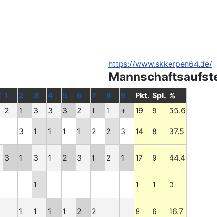
https://www.skkerpen64.de/
Mannschaftsaufst
Z
1
2
3
4
5
6
7
8
9
Pkt.
Spl.
%
2
1
3
3
3
2
1
1
+
19
9
55.6
4
3
1
1
1
1
2
2
3
14
8
37.5
3
1
3
1
2
3
1
2
1
17
9
44.4
1
1
1
0
1
1
1
1
2
2
8
6
16.7