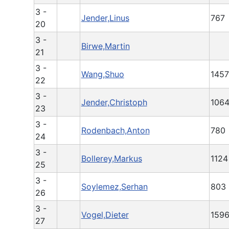
3 -
Jender,Linus
767
20
3 -
Birwe,Martin
21
3 -
Wang,Shuo
1457
22
3 -
Jender,Christoph
106
23
3 -
Rodenbach,Anton
780
24
3 -
Bollerey,Markus
1124
25
3 -
Soylemez,Serhan
803
26
3 -
Vogel,Dieter
159
27