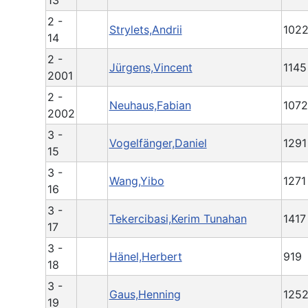
2 -
Strylets,Andrii
102
14
2 -
Jürgens,Vincent
1145
2001
2 -
Neuhaus,Fabian
1072
2002
3 -
Vogelfänger,Daniel
1291
15
3 -
Wang,Yibo
1271
16
3 -
Tekercibasi,Kerim Tunahan
1417
17
3 -
Hänel,Herbert
919
18
3 -
Gaus,Henning
125
19