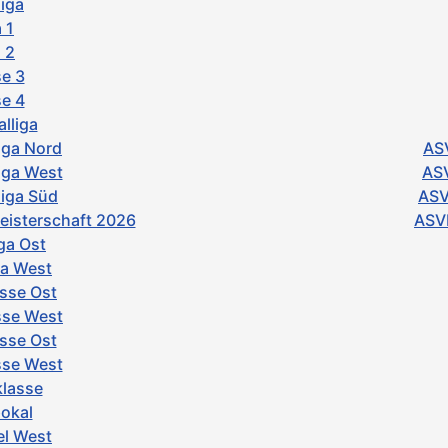
iga
 1
 2
e 3
e 4
lliga
iga Nord
ASV
iga West
ASV
iga Süd
ASV
isterschaft 2026
ASVb
ga Ost
ga West
asse Ost
sse West
asse Ost
asse West
klasse
pokal
el West