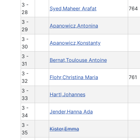
3 -
Syed,Maheer Arafat
764
28
3 -
Apanowicz,Antonina
29
3 -
Apanowicz,Konstanty
30
3 -
Bernat,Toulouse Antoine
31
3 -
Flohr,Christina Maria
761
32
3 -
Hartl,Johannes
33
3 -
Jender,Hanna Ada
34
3 -
Kister,Emma
35