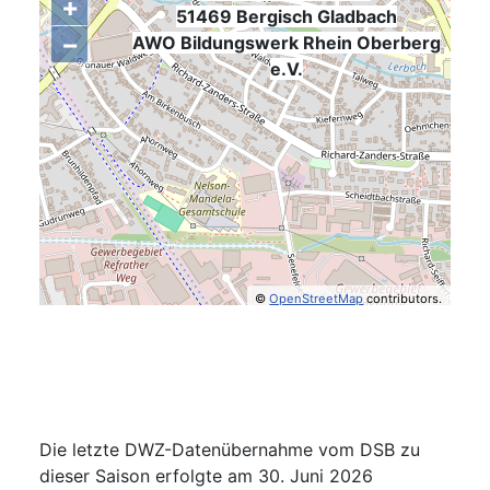
+
51469 Bergisch Gladbach
−
,
AWO Bildungswerk Rhein Oberberg
e.V.
©
OpenStreetMap
contributors.
Die letzte DWZ-Datenübernahme vom DSB zu
dieser Saison erfolgte am 30. Juni 2026