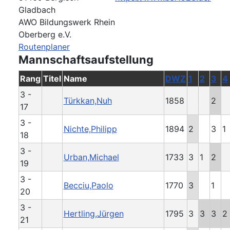
Gladbach
AWO Bildungswerk Rhein
Oberberg e.V.
Routenplaner
Mannschaftsaufstellung
Rang
Titel
Name
DWZ
1
2
3
4
3 -
Türkkan,Nuh
1858
2
17
3 -
Nichte,Philipp
1894
2
3
1
18
3 -
Urban,Michael
1733
3
1
2
19
3 -
Becciu,Paolo
1770
3
1
20
3 -
Hertling,Jürgen
1795
3
3
3
2
21