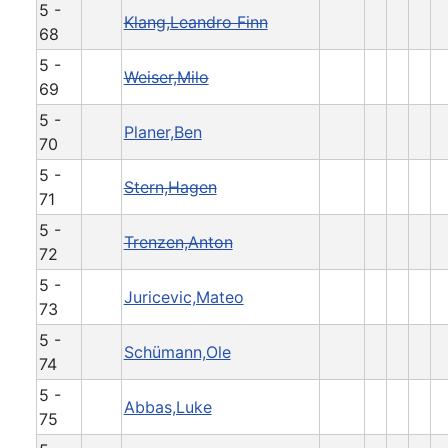
5 -
Klang,Leandro Finn
68
5 -
Weiser,Milo
69
5 -
Planer,Ben
70
5 -
Stern,Hagen
71
5 -
Trenzen,Anton
72
5 -
Juricevic,Mateo
73
5 -
Schümann,Ole
74
5 -
Abbas,Luke
75