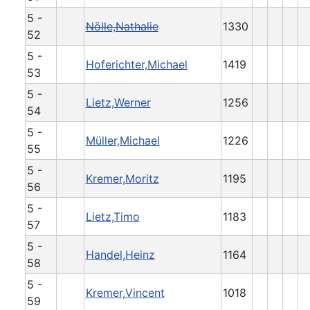
5 -
Nölle,Nathalie
1330
52
5 -
Hoferichter,Michael
1419
53
5 -
Lietz,Werner
1256
54
5 -
Müller,Michael
1226
55
5 -
Kremer,Moritz
1195
56
5 -
Lietz,Timo
1183
57
5 -
Handel,Heinz
1164
58
5 -
Kremer,Vincent
1018
59