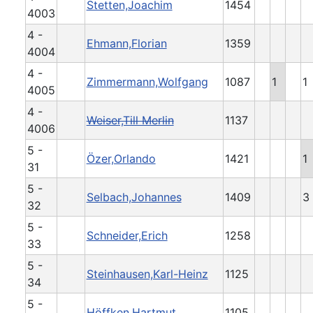
Stetten,Joachim
1454
4003
4 -
Ehmann,Florian
1359
4004
4 -
Zimmermann,Wolfgang
1087
1
1
4005
4 -
Weiser,Till Merlin
1137
4006
5 -
Özer,Orlando
1421
1
31
5 -
Selbach,Johannes
1409
3
32
5 -
Schneider,Erich
1258
33
5 -
Steinhausen,Karl-Heinz
1125
34
5 -
Höffken,Hartmut
1105