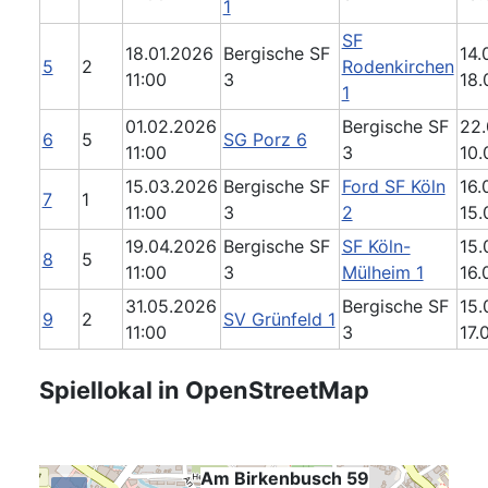
1
SF
18.01.2026
Bergische SF
14.0
5
2
Rodenkirchen
11:00
3
18.
1
01.02.2026
Bergische SF
22.
6
5
SG Porz 6
11:00
3
10.
15.03.2026
Bergische SF
Ford SF Köln
16.0
7
1
11:00
3
2
15.
19.04.2026
Bergische SF
SF Köln-
15.
8
5
11:00
3
Mülheim 1
16.
31.05.2026
Bergische SF
15.
9
2
SV Grünfeld 1
11:00
3
17.
Spiellokal in OpenStreetMap
Am Birkenbusch 59