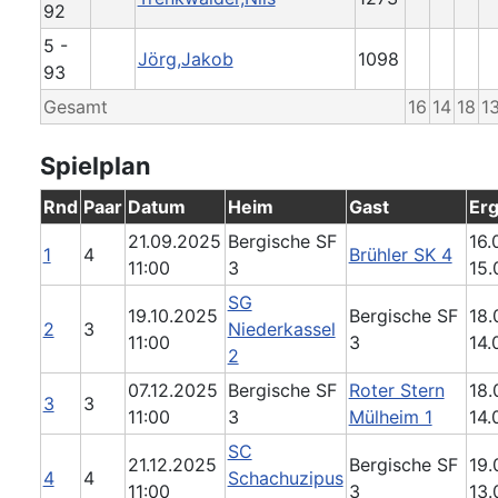
92
5 -
Jörg,Jakob
1098
93
Gesamt
16
14
18
1
Spielplan
Rnd
Paar
Datum
Heim
Gast
Erg
21.09.2025
Bergische SF
16.0
1
4
Brühler SK 4
11:00
3
15.
SG
19.10.2025
Bergische SF
18.
2
3
Niederkassel
11:00
3
14.
2
07.12.2025
Bergische SF
Roter Stern
18.
3
3
11:00
3
Mülheim 1
14.
SC
21.12.2025
Bergische SF
19.
4
4
Schachuzipus
11:00
3
13.