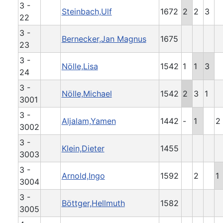
3 -
Steinbach,Ulf
1672
2
2
3
22
3 -
Bernecker,Jan Magnus
1675
23
3 -
Nölle,Lisa
1542
1
1
3
24
3 -
Nölle,Michael
1542
2
3
1
3001
3 -
Aljalam,Yamen
1442
-
1
2
3002
3 -
Klein,Dieter
1455
3003
3 -
Arnold,Ingo
1592
2
1
3004
3 -
Böttger,Hellmuth
1582
3005