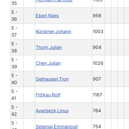
35
5 -
Eberl,Niels
956
36
5 -
Künstner,Johann
1003
37
5 -
Thom,Julian
904
38
5 -
Chen,Julian
1026
39
5 -
Gelhausen,Tion
907
40
5 -
Fittkau,Rolf
1167
41
5 -
Averbeck,Linus
764
42
5 -
Selamaj,Emmanouil
754