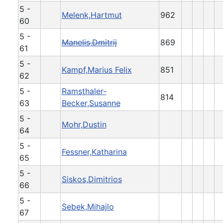
5 -
Melenk,Hartmut
962
60
5 -
Manelis,Dmitrij
869
61
5 -
Kampf,Marius Felix
851
62
5 -
Ramsthaler-
814
63
Becker,Susanne
5 -
Mohr,Dustin
64
5 -
Fessner,Katharina
65
5 -
Siskos,Dimitrios
66
5 -
Sebek,Mihajlo
67