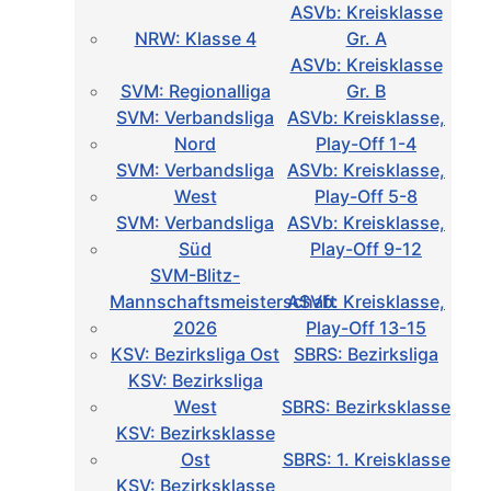
ASVb: Kreisklasse
NRW: Klasse 4
Gr. A
ASVb: Kreisklasse
SVM: Regionalliga
Gr. B
SVM: Verbandsliga
ASVb: Kreisklasse,
Nord
Play-Off 1-4
SVM: Verbandsliga
ASVb: Kreisklasse,
West
Play-Off 5-8
SVM: Verbandsliga
ASVb: Kreisklasse,
Süd
Play-Off 9-12
SVM-Blitz-
Mannschaftsmeisterschaft
ASVb: Kreisklasse,
2026
Play-Off 13-15
KSV: Bezirksliga Ost
SBRS: Bezirksliga
KSV: Bezirksliga
West
SBRS: Bezirksklasse
KSV: Bezirksklasse
Ost
SBRS: 1. Kreisklasse
KSV: Bezirksklasse