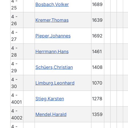
4 -
Bosbach,Volker
1689
25
4 -
Kremer,Thomas
1639
26
4 -
Pieper,Johannes
1692
27
4 -
Herrmann,Hans
1461
28
4 -
Schüers,Christian
1408
29
4 -
Limburg,Leonhard
1070
30
4 -
Stieg,Karsten
1278
4001
4 -
Mendel,Harald
1359
4002
4 -