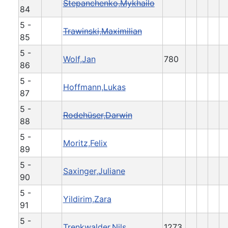
Stepanchenko,Mykhailo
84
5 -
Trawinski,Maximilian
85
5 -
Wolf,Jan
780
86
5 -
Hoffmann,Lukas
87
5 -
Rodehüser,Darwin
88
5 -
Moritz,Felix
89
5 -
Saxinger,Juliane
90
5 -
Yildirim,Zara
91
5 -
Trenkwalder,Nils
1273