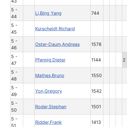
43
5 -
Li,Bing Yang
744
44
5 -
Kurscheidt,Richard
45
5 -
Oster-Daum,Andreas
1578
46
5 -
Pfennig,Dieter
1144
2
47
5 -
Mathes,Bruno
1550
48
5 -
Yon,Gregory
1542
49
5 -
Roder,Stephan
1501
50
5 -
Ridder,Frank
1413
51