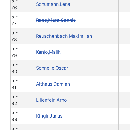
5 -
Schümann,Lena
76
5 -
Rabe,Mara Sophie
77
5 -
Reuschenbach,Maximilian
78
5 -
Kenjo,Malik
79
5 -
Schnelle,Oscar
80
5 -
Althaus,Damian
81
5 -
Lilienfein,Arno
82
5 -
Kingir,Junus
83
5 -