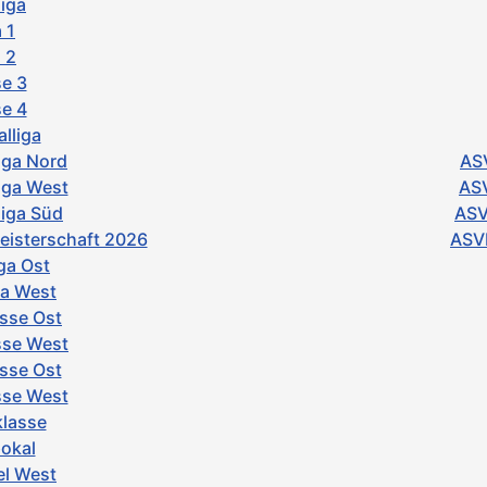
iga
 1
 2
e 3
e 4
lliga
iga Nord
ASV
iga West
ASV
iga Süd
ASV
isterschaft 2026
ASVb
ga Ost
ga West
asse Ost
sse West
asse Ost
asse West
klasse
pokal
el West