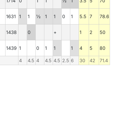
1714
0
1
1
½
1
3.5
5
70
1631
1
1
½
1
1
0
1
5.5
7
78.6
1438
0
+
1
2
50
1439
1
0
1
1
1
4
5
80
4
4.5
4
4.5
4.5
2.5
6
30
42
71.4