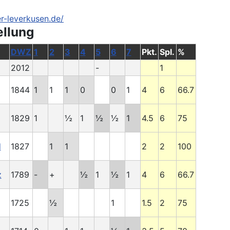
r-leverkusen.de/
ellung
DWZ
1
2
3
4
5
6
7
Pkt.
Spl.
%
2012
-
1
1844
1
1
1
0
0
1
4
6
66.7
1829
1
½
1
½
½
1
4.5
6
75
d
1827
1
1
2
2
100
z
1789
-
+
½
1
½
1
4
6
66.7
1725
½
1
1.5
2
75