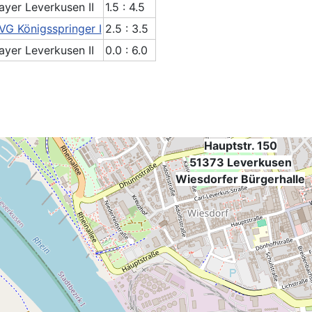
ayer Leverkusen II
1.5 : 4.5
VG Königsspringer I
2.5 : 3.5
ayer Leverkusen II
0.0 : 6.0
Hauptstr. 150
51373 Leverkusen
Wiesdorfer Bürgerhalle