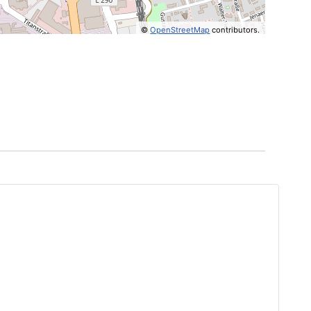
©
OpenStreetMap
contributors.