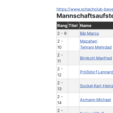
https://www.schachclub-baye
Mannschaftsaufst
Rang
Titel
Name
2 - 9
Bär,Marco
2 -
Mazaheri
10
Tehrani,Mehrdad
2 -
Birnkott,Manfred
11
2 -
Prößdorf,Lennar
12
2 -
Sockel,Karl-Hein
13
2 -
Axmann,Michael
14
2 -