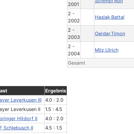
Schimpf,Rolf
2001
2 -
Haslak,Battal
2002
2 -
Oerder,Timon
2003
2 -
Milz,Ulrich
2004
Gesamt
ast
Ergebnis
ayer Leverkusen III
4.0 : 2.0
ayer Leverkusen II
1.5 : 4.5
pringer Hitdorf II
4.0 : 2.0
F Schlebusch II
4.5 : 1.5