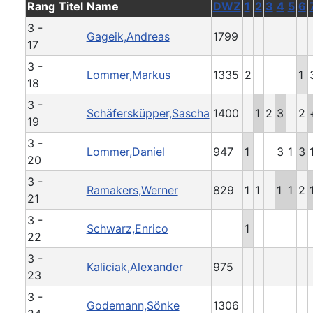
Rang
Titel
Name
DWZ
1
2
3
4
5
6
3 -
Gageik,Andreas
1799
17
3 -
Lommer,Markus
1335
2
1
18
3 -
Schäfersküpper,Sascha
1400
1
2
3
2
19
3 -
Lommer,Daniel
947
1
3
1
3
20
3 -
Ramakers,Werner
829
1
1
1
1
2
21
3 -
Schwarz,Enrico
1
22
3 -
Kaliciak,Alexander
975
23
3 -
Godemann,Sönke
1306