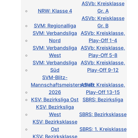
ASVb: Kreisklasse
NRW: Klasse 4
Gr. A
ASVb: Kreisklasse
SVM: Regionalliga
Gr. B
SVM: Verbandsliga
ASVb: Kreisklasse,
Nord
Play-Off 1-4
SVM: Verbandsliga
ASVb: Kreisklasse,
West
Play-Off 5-8
SVM: Verbandsliga
ASVb: Kreisklasse,
Süd
Play-Off 9-12
SVM-Blitz-
Mannschaftsmeisterschaft
ASVb: Kreisklasse,
2026
Play-Off 13-15
KSV: Bezirksliga Ost
SBRS: Bezirksliga
KSV: Bezirksliga
West
SBRS: Bezirksklasse
KSV: Bezirksklasse
Ost
SBRS: 1. Kreisklasse
KSV: Bezirksklasse