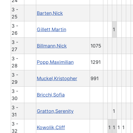
24
3 -
Barten,Nick
25
3 -
Gillett,Martin
1
26
3 -
Billmann,Nick
1075
27
3 -
Popp,Maximilian
1291
28
3 -
Muckel,Kristopher
991
29
3 -
Bricchi,Sofia
30
3 -
Gratton,Serenity
1
31
3 -
Kowolik,Cliff
1
1
1
1
32