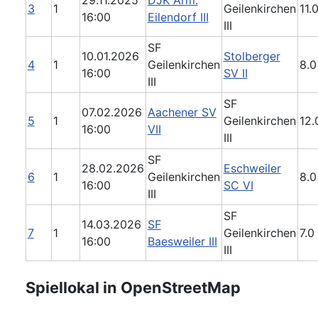
3
1
Geilenkirchen
11.0
16:00
Eilendorf III
III
SF
10.01.2026
Stolberger
4
1
Geilenkirchen
8.0
16:00
SV II
III
SF
07.02.2026
Aachener SV
5
1
Geilenkirchen
12.
16:00
VII
III
SF
28.02.2026
Eschweiler
6
1
Geilenkirchen
8.0
16:00
SC VI
III
SF
14.03.2026
SF
7
1
Geilenkirchen
7.0 
16:00
Baesweiler III
III
Spiellokal in OpenStreetMap