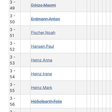
3 -
Dötze,Maemi
49
3 -
Erdmann,Anton
50
3 -
Fischer,Noah
51
3 -
Hansen,Paul
52
3 -
Heinz,Anna
53
3 -
Heinz,Irene
54
3 -
Heinz,Mark
55
3 -
Hößelbarth,Felix
56
3 -