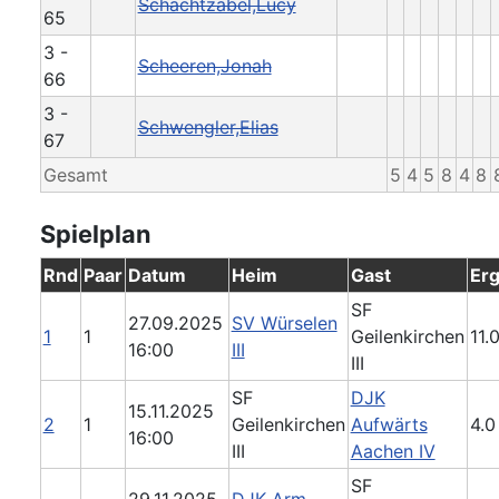
Schachtzabel,Lucy
65
3 -
Scheeren,Jonah
66
3 -
Schwengler,Elias
67
Gesamt
5
4
5
8
4
8
Spielplan
Rnd
Paar
Datum
Heim
Gast
Erg
SF
27.09.2025
SV Würselen
1
1
Geilenkirchen
11.0
16:00
III
III
SF
DJK
15.11.2025
2
1
Geilenkirchen
Aufwärts
4.0
16:00
III
Aachen IV
SF
29.11.2025
DJK Arm.