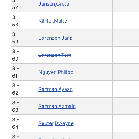
Jansen,Greta
57
3 -
Kähler,Malte
58
3 -
Lorenzen,Jana
59
3 -
Lorenzen,Tom
60
3 -
Nguyen,Philipp
61
3 -
Rahman,Ayaan
62
3 -
Rahman,Azmain
63
3 -
Reuter,Dwayne
64
3 -