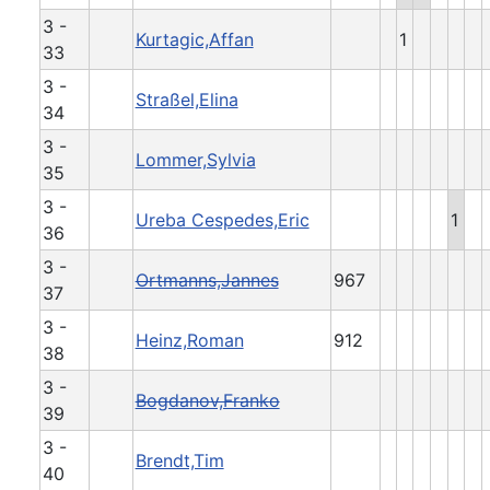
3 -
Kurtagic,Affan
1
33
3 -
Straßel,Elina
34
3 -
Lommer,Sylvia
35
3 -
Ureba Cespedes,Eric
1
36
3 -
Ortmanns,Jannes
967
37
3 -
Heinz,Roman
912
38
3 -
Bogdanov,Franko
39
3 -
Brendt,Tim
40