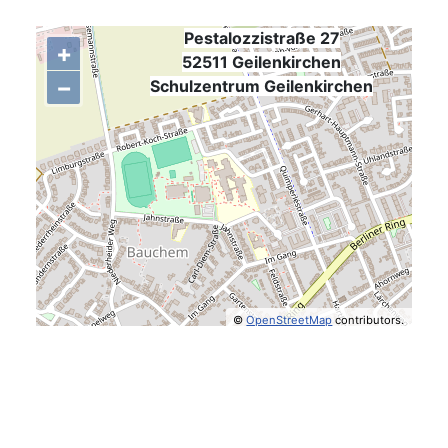
Pestalozzistraße 27
+
52511 Geilenkirchen
−
,
Schulzentrum Geilenkirchen
©
OpenStreetMap
contributors.