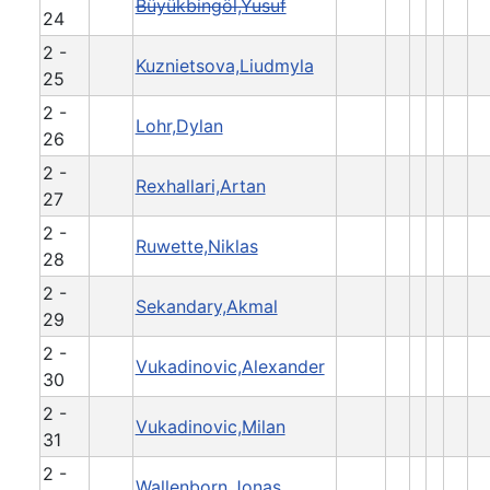
Büyükbingöl,Yusuf
24
2 -
Kuznietsova,Liudmyla
25
2 -
Lohr,Dylan
26
2 -
Rexhallari,Artan
27
2 -
Ruwette,Niklas
28
2 -
Sekandary,Akmal
29
2 -
Vukadinovic,Alexander
30
2 -
Vukadinovic,Milan
31
2 -
Wallenborn,Jonas