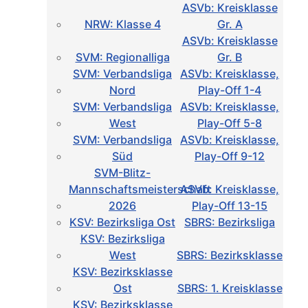
ASVb: Kreisklasse
NRW: Klasse 4
Gr. A
ASVb: Kreisklasse
SVM: Regionalliga
Gr. B
SVM: Verbandsliga
ASVb: Kreisklasse,
Nord
Play-Off 1-4
SVM: Verbandsliga
ASVb: Kreisklasse,
West
Play-Off 5-8
SVM: Verbandsliga
ASVb: Kreisklasse,
Süd
Play-Off 9-12
SVM-Blitz-
Mannschaftsmeisterschaft
ASVb: Kreisklasse,
2026
Play-Off 13-15
KSV: Bezirksliga Ost
SBRS: Bezirksliga
KSV: Bezirksliga
West
SBRS: Bezirksklasse
KSV: Bezirksklasse
Ost
SBRS: 1. Kreisklasse
KSV: Bezirksklasse