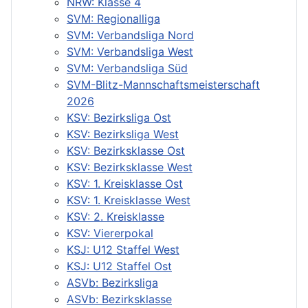
NRW: Klasse 4
SVM: Regionalliga
SVM: Verbandsliga Nord
SVM: Verbandsliga West
SVM: Verbandsliga Süd
SVM-Blitz-Mannschaftsmeisterschaft
2026
KSV: Bezirksliga Ost
KSV: Bezirksliga West
KSV: Bezirksklasse Ost
KSV: Bezirksklasse West
KSV: 1. Kreisklasse Ost
KSV: 1. Kreisklasse West
KSV: 2. Kreisklasse
KSV: Viererpokal
KSJ: U12 Staffel West
KSJ: U12 Staffel Ost
ASVb: Bezirksliga
ASVb: Bezirksklasse