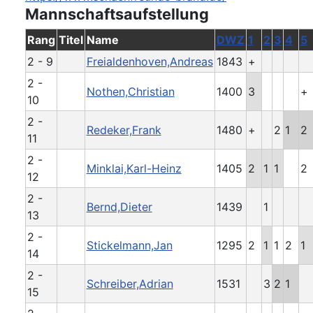
Mannschaftsaufstellung
Rang
Titel
Name
DWZ
1
2
3
4
5
2 - 9
Freialdenhoven,Andreas
1843
+
2 -
Nothen,Christian
1400
3
+
10
2 -
Redeker,Frank
1480
+
2
1
2
11
2 -
Minklai,Karl-Heinz
1405
2
1
1
2
12
2 -
Bernd,Dieter
1439
1
13
2 -
Stickelmann,Jan
1295
2
1
1
2
1
14
2 -
Schreiber,Adrian
1531
3
2
1
15