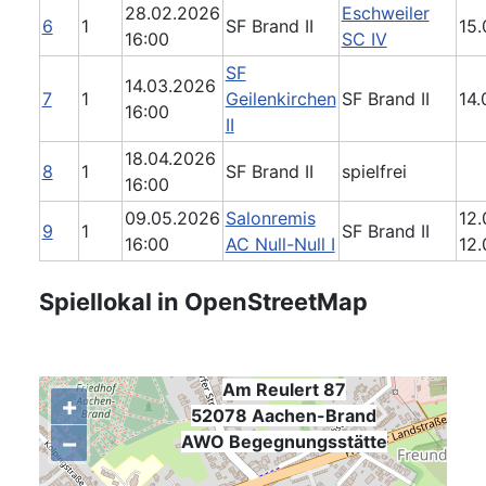
28.02.2026
Eschweiler
6
1
SF Brand II
15.
16:00
SC IV
SF
14.03.2026
7
1
Geilenkirchen
SF Brand II
14.
16:00
II
18.04.2026
8
1
SF Brand II
spielfrei
16:00
09.05.2026
Salonremis
12.
9
1
SF Brand II
16:00
AC Null-Null I
12.
Spiellokal in OpenStreetMap
Am Reulert 87
+
52078 Aachen-Brand
−
,
AWO Begegnungsstätte