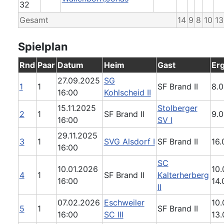
32
Gesamt
14
9
8
10
13
Spielplan
Rnd
Paar
Datum
Heim
Gast
Er
27.09.2025
SG
1
1
SF Brand II
8.0
16:00
Kohlscheid II
15.11.2025
Stolberger
2
1
SF Brand II
9.0
16:00
SV I
29.11.2025
3
1
SVG Alsdorf I
SF Brand II
16.
16:00
SC
10.01.2026
10.
4
1
SF Brand II
Kalterherberg
16:00
14.
II
07.02.2026
Eschweiler
10.
5
1
SF Brand II
16:00
SC III
13.