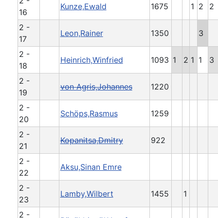
2 -
Kunze,Ewald
1675
1
2
2
16
2 -
Leon,Rainer
1350
3
17
2 -
Heinrich,Winfried
1093
1
2
1
1
3
18
2 -
von Agris,Johannes
1220
19
2 -
Schöps,Rasmus
1259
20
2 -
Kopanitsa,Dmitry
922
21
2 -
Aksu,Sinan Emre
22
2 -
Lamby,Wilbert
1455
1
23
2 -