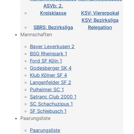
ASVb: 2.
Kreisklasse
KSV: Viererpokal
KSV: Bezirksliga
SBRS: Bezirksliga
Relegation
Mannschaften
Bayer Leverkusen 2
BSG Rheinpark 1
Ford SF Köln 1
Godesberger SK 4
Klub Kölner SF 4
Langenfelder SF 2
Pulheimer SC 1
Satranc Club 2000 1
SC Schachuzipus 1
SF Schlebusch 1
Paarungsliste
Paarungsliste