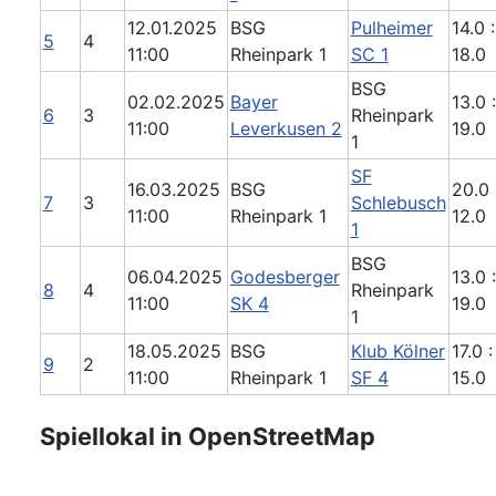
12.01.2025
BSG
Pulheimer
14.0 :
5
4
11:00
Rheinpark 1
SC 1
18.0
BSG
02.02.2025
Bayer
13.0 :
6
3
Rheinpark
11:00
Leverkusen 2
19.0
1
SF
16.03.2025
BSG
20.0 
7
3
Schlebusch
11:00
Rheinpark 1
12.0
1
BSG
06.04.2025
Godesberger
13.0 :
8
4
Rheinpark
11:00
SK 4
19.0
1
18.05.2025
BSG
Klub Kölner
17.0 :
9
2
11:00
Rheinpark 1
SF 4
15.0
Spiellokal in OpenStreetMap