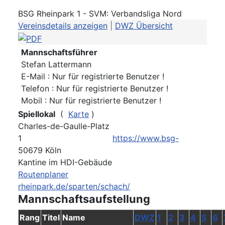
BSG Rheinpark 1 - SVM: Verbandsliga Nord
Vereinsdetails anzeigen
|
DWZ Übersicht
Mannschaftsführer
Stefan Lattermann
E-Mail : Nur für registrierte Benutzer !
Telefon : Nur für registrierte Benutzer !
Mobil : Nur für registrierte Benutzer !
Spiellokal
(
Karte
)
Charles-de-Gaulle-Platz
1
https://www.bsg-
50679 Köln
Kantine im HDI-Gebäude
Routenplaner
rheinpark.de/sparten/schach/
Mannschaftsaufstellung
Rang
Titel
Name
DWZ
1
2
3
4
5
6