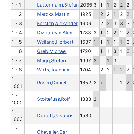
1 - 1
Lattermann,Stefan
2035
3
1
1
2
2
2
1 - 2
Marcks,Martin
1925
1
2
2
1
2
2
1 - 3
Kersten,Alexander
1909
2
2
3
3
3
1 - 4
Dizdarevic,Alen
1783
2
1
2
2
2
2
1 - 5
Weiland,Herbert
1687
1
1
1
1
1
3
1 - 6
Greb,Michael
1720
1
1
1
3
1
3
1 - 7
Magg,Stefan
1667
2
1
3
1 - 8
Wirfs,Joachim
1704
2
3
1
2
2
1 -
Rosen,Daniel
1652
3
+
1
2
1001
1 -
Stoltefuss,Rolf
1838
2
1002
1 -
Dorloff,Jakobus
1580
1003
1 -
Chevalier,Carl