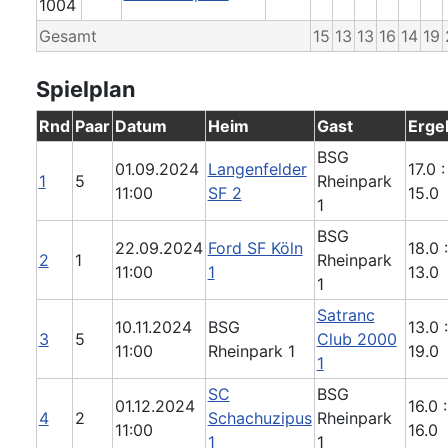
1004
Gesamt
15
13
13
16
14
19
Spielplan
Rnd
Paar
Datum
Heim
Gast
Erge
BSG
01.09.2024
Langenfelder
17.0 :
1
5
Rheinpark
11:00
SF 2
15.0
1
BSG
22.09.2024
Ford SF Köln
18.0 :
2
1
Rheinpark
11:00
1
13.0
1
Satranc
10.11.2024
BSG
13.0 :
3
5
Club 2000
11:00
Rheinpark 1
19.0
1
SC
BSG
01.12.2024
16.0 :
4
2
Schachuzipus
Rheinpark
11:00
16.0
1
1