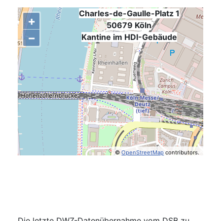
Charles-de-Gaulle-Platz 1
+
50679 Köln
−
,
Kantine im HDI-Gebäude
©
OpenStreetMap
contributors.
Die letzte DWZ-Datenübernahme vom DSB zu