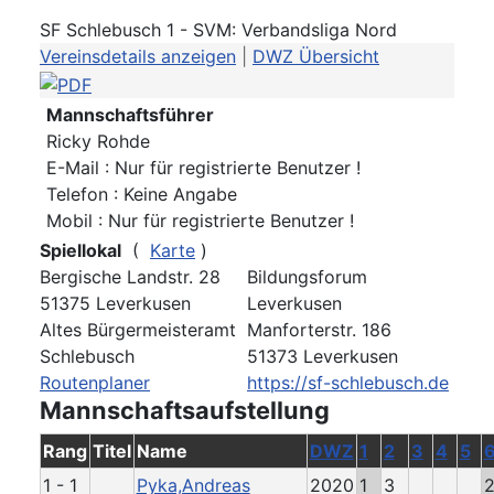
SF Schlebusch 1 - SVM: Verbandsliga Nord
Vereinsdetails anzeigen
|
DWZ Übersicht
Mannschaftsführer
Ricky Rohde
E-Mail : Nur für registrierte Benutzer !
Telefon : Keine Angabe
Mobil : Nur für registrierte Benutzer !
Spiellokal
(
Karte
)
Bergische Landstr. 28
Bildungsforum
51375 Leverkusen
Leverkusen
Altes Bürgermeisteramt
Manforterstr. 186
Schlebusch
51373 Leverkusen
Routenplaner
https://sf-schlebusch.de
Mannschaftsaufstellung
Rang
Titel
Name
DWZ
1
2
3
4
5
1 - 1
Pyka,Andreas
2020
1
3