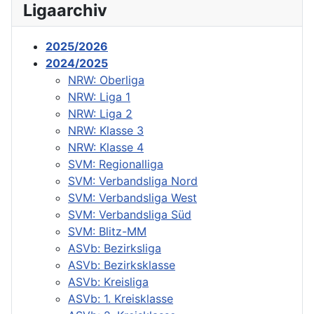
Ligaarchiv
2025/2026
2024/2025
NRW: Oberliga
NRW: Liga 1
NRW: Liga 2
NRW: Klasse 3
NRW: Klasse 4
SVM: Regionalliga
SVM: Verbandsliga Nord
SVM: Verbandsliga West
SVM: Verbandsliga Süd
SVM: Blitz-MM
ASVb: Bezirksliga
ASVb: Bezirksklasse
ASVb: Kreisliga
ASVb: 1. Kreisklasse