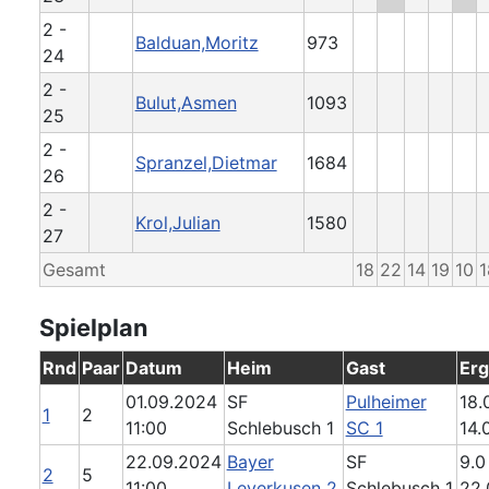
2 -
Balduan,Moritz
973
24
2 -
Bulut,Asmen
1093
25
2 -
Spranzel,Dietmar
1684
26
2 -
Krol,Julian
1580
27
Gesamt
18
22
14
19
10
1
Spielplan
Rnd
Paar
Datum
Heim
Gast
Erg
01.09.2024
SF
Pulheimer
18.0
1
2
11:00
Schlebusch 1
SC 1
14.
22.09.2024
Bayer
SF
9.0 
2
5
11:00
Leverkusen 2
Schlebusch 1
22.