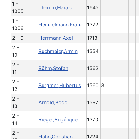
1 -
Themm,Harald
1645
1005
1 -
Heinzelmann,Franz
1372
1006
2 - 9
Herrmann,Axel
1713
2 -
Buchmeier,Armin
1554
10
2 -
Böhm,Stefan
1562
11
2 -
Burgmer,Hubertus
1560
3
12
2 -
Arnold,Bodo
1597
13
2 -
Rieger,Angélique
1370
14
2 -
Hahn,Christian
1724