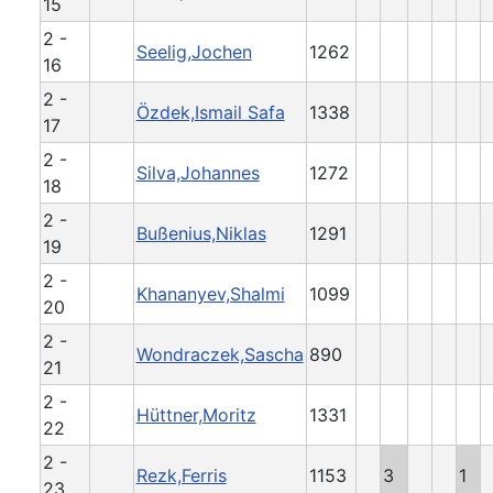
15
2 -
Seelig,Jochen
1262
16
2 -
Özdek,Ismail Safa
1338
17
2 -
Silva,Johannes
1272
18
2 -
Bußenius,Niklas
1291
19
2 -
Khananyev,Shalmi
1099
20
2 -
Wondraczek,Sascha
890
21
2 -
Hüttner,Moritz
1331
22
2 -
Rezk,Ferris
1153
3
1
23