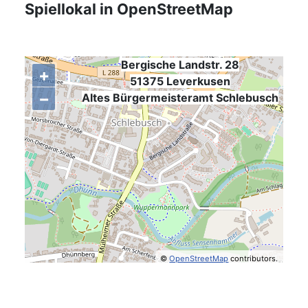
Spiellokal in OpenStreetMap
Bergische Landstr. 28
+
51375 Leverkusen
−
,
Altes Bürgermeisteramt Schlebusch
©
OpenStreetMap
contributors.