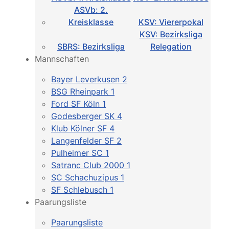
ASVb: 2.
Kreisklasse
KSV: Viererpokal
KSV: Bezirksliga
SBRS: Bezirksliga
Relegation
Mannschaften
Bayer Leverkusen 2
BSG Rheinpark 1
Ford SF Köln 1
Godesberger SK 4
Klub Kölner SF 4
Langenfelder SF 2
Pulheimer SC 1
Satranc Club 2000 1
SC Schachuzipus 1
SF Schlebusch 1
Paarungsliste
Paarungsliste