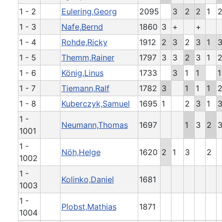
1 - 2
Eulering,Georg
2095
3
2
2
1
1 - 3
Nafe,Bernd
1860
3
+
+
1 - 4
Rohde,Ricky
1912
2
3
2
3
1
1 - 5
Themm,Rainer
1797
3
3
2
3
1
1 - 6
König,Linus
1733
3
1
1
1
1 - 7
Tiemann,Ralf
1782
3
1
1
1
1 - 8
Kuberczyk,Samuel
1695
1
2
3
1
1 -
Neumann,Thomas
1697
1
3
2
1001
1 -
Nöh,Helge
1620
2
1
3
2
1002
1 -
Kolinko,Daniel
1681
1003
1 -
Plobst,Mathias
1871
1004