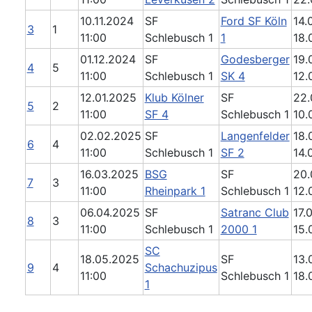
10.11.2024
SF
Ford SF Köln
14.0
3
1
11:00
Schlebusch 1
1
18.
01.12.2024
SF
Godesberger
19.0
4
5
11:00
Schlebusch 1
SK 4
12.
12.01.2025
Klub Kölner
SF
22.
5
2
11:00
SF 4
Schlebusch 1
10.
02.02.2025
SF
Langenfelder
18.0
6
4
11:00
Schlebusch 1
SF 2
14.
16.03.2025
BSG
SF
20.
7
3
11:00
Rheinpark 1
Schlebusch 1
12.
06.04.2025
SF
Satranc Club
17.0
8
3
11:00
Schlebusch 1
2000 1
15.
SC
18.05.2025
SF
13.0
9
4
Schachuzipus
11:00
Schlebusch 1
18.
1