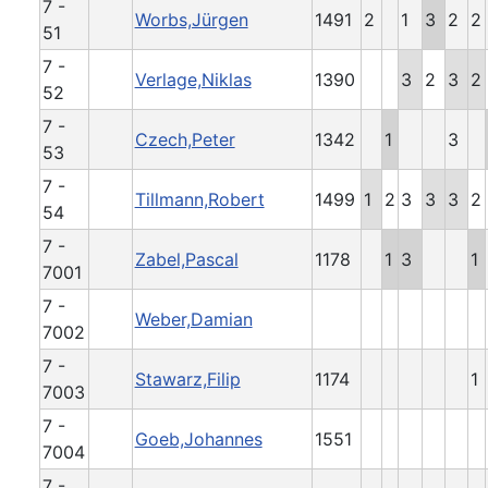
7 -
Worbs,Jürgen
1491
2
1
3
2
2
51
7 -
Verlage,Niklas
1390
3
2
3
2
52
7 -
Czech,Peter
1342
1
3
53
7 -
Tillmann,Robert
1499
1
2
3
3
3
2
54
7 -
Zabel,Pascal
1178
1
3
1
7001
7 -
Weber,Damian
7002
7 -
Stawarz,Filip
1174
1
7003
7 -
Goeb,Johannes
1551
7004
7 -