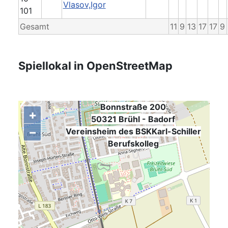
Vlasov,Igor
101
Gesamt
11
9
13
17
17
9
Spiellokal in OpenStreetMap
Bonnstraße 200
+
50321 Brühl - Badorf
−
,
Vereinsheim des BSKKarl-Schiller
Berufskolleg