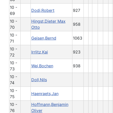
10 -
Dodi,Robert
927
69
10 -
Hingst,Dieter Max
958
70
Otto
10 -
Geisen,Bernd
1063
71
10 -
Irrlitz,Kai
923
72
10 -
Wei,Bochen
938
73
10 -
Doll,Nils
74
10 -
Haenraets,Jan
75
10 -
Hoffmann,Benjamin
76
Oliver