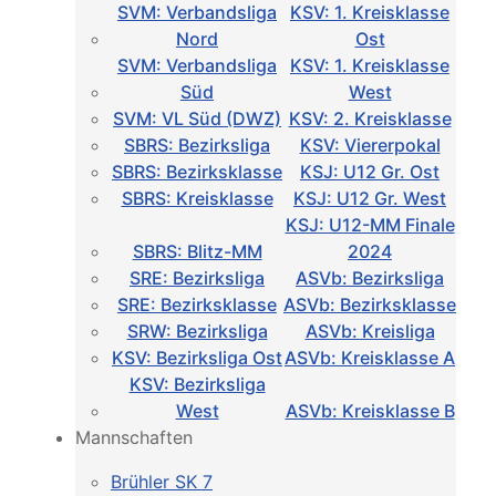
SVM: Verbandsliga
KSV: 1. Kreisklasse
Nord
Ost
SVM: Verbandsliga
KSV: 1. Kreisklasse
Süd
West
SVM: VL Süd (DWZ)
KSV: 2. Kreisklasse
SBRS: Bezirksliga
KSV: Viererpokal
SBRS: Bezirksklasse
KSJ: U12 Gr. Ost
SBRS: Kreisklasse
KSJ: U12 Gr. West
KSJ: U12-MM Finale
SBRS: Blitz-MM
2024
SRE: Bezirksliga
ASVb: Bezirksliga
SRE: Bezirksklasse
ASVb: Bezirksklasse
SRW: Bezirksliga
ASVb: Kreisliga
KSV: Bezirksliga Ost
ASVb: Kreisklasse A
KSV: Bezirksliga
West
ASVb: Kreisklasse B
Mannschaften
Brühler SK 7