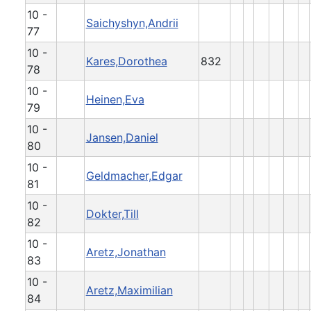
10 -
Saichyshyn,Andrii
77
10 -
Kares,Dorothea
832
78
10 -
Heinen,Eva
79
10 -
Jansen,Daniel
80
10 -
Geldmacher,Edgar
81
10 -
Dokter,Till
82
10 -
Aretz,Jonathan
83
10 -
Aretz,Maximilian
84