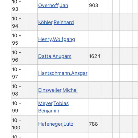
10 -
Overhoff,Jan
903
93
10 -
Köhler,Reinhard
94
10 -
Henry,Wolfgang
95
10 -
Datta,Anupam
1624
96
10 -
Hantschmann,Ansgar
97
10 -
Einsweiler,Michel
98
10 -
Meyer,Tobias
99
Benjamin
10 -
Hafeneger,Lutz
788
100
10 -