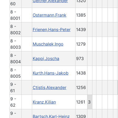
Geitner,Alexander
1320
60
8 -
Ostermann,Frank
1385
8001
8 -
Frienen,Hans-Peter
1439
8002
8 -
Muschalek,Ingo
1279
8003
8 -
Kappi,Joscha
973
8004
8 -
Kurth,Hans-Jakob
1438
8005
9 -
Ctistis,Alexander
1256
61
9 -
Kranz,Kilian
1261
3
62
9 -
Bartsch,Karl-Heinz
1309