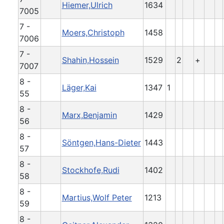
Hiemer,Ulrich
1634
7005
7 -
Moers,Christoph
1458
7006
7 -
Shahin,Hossein
1529
2
+
7007
8 -
Läger,Kai
1347
1
55
8 -
Marx,Benjamin
1429
56
8 -
Söntgen,Hans-Dieter
1443
57
8 -
Stockhofe,Rudi
1402
58
8 -
Martius,Wolf Peter
1213
59
8 -