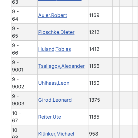
63
9 -
Auler,Robert
1169
64
9 -
Ploschke,Dieter
1212
65
9 -
Huland,Tobias
1412
66
9 -
Tsallagov,Alexander
1156
9001
9 -
Uhlhaas,Leon
1150
9002
9 -
Girod,Leonard
1375
9003
10 -
Reiter,Ute
1185
67
10 -
Klünker,Michael
958
68