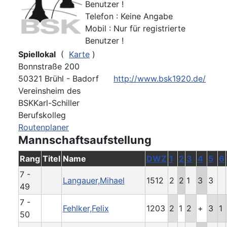
Benutzer !
Telefon : Keine Angabe
Mobil : Nur für registrierte
Benutzer !
Spiellokal
(
Karte
)
Bonnstraße 200
50321 Brühl - Badorf
http://www.bsk1920.de/
Vereinsheim des
BSKKarl-Schiller
Berufskolleg
Routenplaner
Mannschaftsaufstellung
Rang
Titel
Name
DWZ
1
2
3
4
5
6
7 -
Langauer,Mihael
1512
2
2
1
3
3
49
7 -
Fehlker,Felix
1203
2
1
2
+
3
1
50