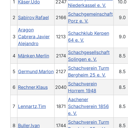
1
Käser,Udo
2247
10.0
Niederkassel e. V.
Schachgemeinschaft
2
Sabirov,Rafael
2166
9.0
Porz e. V.
Aragon
Schachklub Kerpen
3
Cabrera,Javier
1213
9.0
64 e. V.
Alejandro
Schachgesellschaft
4
Mänken,Merlin
2174
8.5
Solingen e. V.
Schachverein Turm
5
Germund,Marlon
2127
8.5
Bergheim 25 e. V.
Schachverein
6
Rechner,Klaus
2040
8.5
Horrem 1948
Aachener
7
Lennartz,Tim
1871
Schachverein 1856
8.5
e. V.
Schachverein Turm
8
Buller,Ivan
1744
8.5