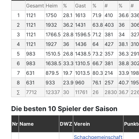
Gesamt
Heim
%
Gast
%
#
%
#
1
1121
1750
28.1
1613
71.9
410
36.6
33
2
1121
1932
36.2
1431
63.8
403
36
30
3
1121
1766.5
28.8
1596.5
71.2
381
34
32
4
1121
1927
36
1436
64
427
38.1
310
5
983
1510.5
26.8
1438.5
73.2
357
36.3
291
6
983
1638.5
33.3
1310.5
66.7
381
38.8
30
7
631
879.5
19.7
1013.5
80.3
214
33.9
198
8
631
933
23.9
960
76.1
257
40.7
195
∑
7712
12337
30
11761
26
2830
36.7
22
Die besten 10 Spieler der Saison
Nr
Name
DWZ
Verein
Punkt
Schachgemeinschaft