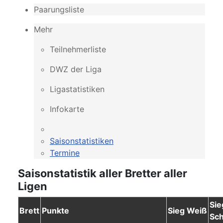
Paarungsliste
Mehr
Teilnehmerliste
DWZ der Liga
Ligastatistiken
Infokarte
Saisonstatistiken
Termine
Saisonstatistik aller Bretter aller
Ligen
Sie
Brett
Punkte
Sieg Weiß
Sc