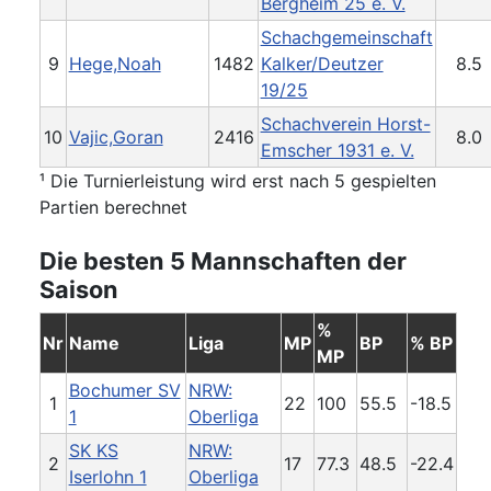
Bergheim 25 e. V.
Schachgemeinschaft
9
Hege,Noah
1482
Kalker/Deutzer
8.5
19/25
Schachverein Horst-
10
Vajic,Goran
2416
8.0
Emscher 1931 e. V.
¹ Die Turnierleistung wird erst nach 5 gespielten
Partien berechnet
Die besten 5 Mannschaften der
Saison
%
Nr
Name
Liga
MP
BP
% BP
MP
Bochumer SV
NRW:
1
22
100
55.5
-18.5
1
Oberliga
SK KS
NRW:
2
17
77.3
48.5
-22.4
Iserlohn 1
Oberliga