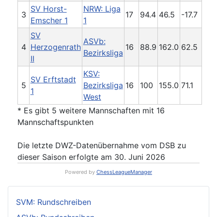
SV Horst-
NRW: Liga
3
17
94.4
46.5
-17.7
Emscher 1
1
SV
ASVb:
4
Herzogenrath
16
88.9
162.0
62.5
Bezirksliga
II
KSV:
SV Erftstadt
5
Bezirksliga
16
100
155.0
71.1
1
West
* Es gibt 5 weitere Mannschaften mit 16
Mannschaftspunkten
Die letzte DWZ-Datenübernahme vom DSB zu
dieser Saison erfolgte am 30. Juni 2026
Powered by
ChessLeagueManager
SVM: Rundschreiben