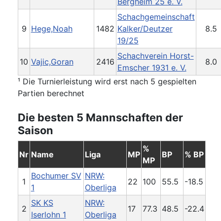
Bergheim 25 e. V.
Schachgemeinschaft
9
Hege,Noah
1482
Kalker/Deutzer
8.5
19/25
Schachverein Horst-
10
Vajic,Goran
2416
8.0
Emscher 1931 e. V.
¹ Die Turnierleistung wird erst nach 5 gespielten
Partien berechnet
Die besten 5 Mannschaften der
Saison
%
Nr
Name
Liga
MP
BP
% BP
MP
Bochumer SV
NRW:
1
22
100
55.5
-18.5
1
Oberliga
SK KS
NRW:
2
17
77.3
48.5
-22.4
Iserlohn 1
Oberliga