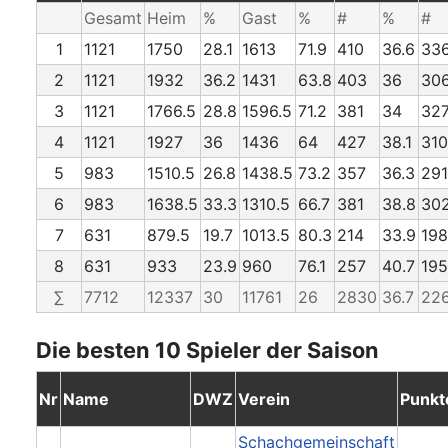
Gesamt
Heim
%
Gast
%
#
%
#
1
1121
1750
28.1
1613
71.9
410
36.6
33
2
1121
1932
36.2
1431
63.8
403
36
30
3
1121
1766.5
28.8
1596.5
71.2
381
34
32
4
1121
1927
36
1436
64
427
38.1
310
5
983
1510.5
26.8
1438.5
73.2
357
36.3
291
6
983
1638.5
33.3
1310.5
66.7
381
38.8
30
7
631
879.5
19.7
1013.5
80.3
214
33.9
198
8
631
933
23.9
960
76.1
257
40.7
195
∑
7712
12337
30
11761
26
2830
36.7
22
Die besten 10 Spieler der Saison
Nr
Name
DWZ
Verein
Punkt
Schachgemeinschaft