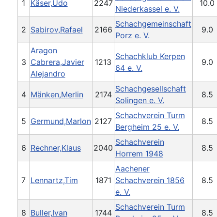
1
Käser,Udo
2247
10.0
Niederkassel e. V.
Schachgemeinschaft
2
Sabirov,Rafael
2166
9.0
Porz e. V.
Aragon
Schachklub Kerpen
3
Cabrera,Javier
1213
9.0
64 e. V.
Alejandro
Schachgesellschaft
4
Mänken,Merlin
2174
8.5
Solingen e. V.
Schachverein Turm
5
Germund,Marlon
2127
8.5
Bergheim 25 e. V.
Schachverein
6
Rechner,Klaus
2040
8.5
Horrem 1948
Aachener
7
Lennartz,Tim
1871
Schachverein 1856
8.5
e. V.
Schachverein Turm
8
Buller,Ivan
1744
8.5