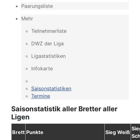
Paarungsliste
Mehr
Teilnehmerliste
DWZ der Liga
Ligastatistiken
Infokarte
Saisonstatistiken
Termine
Saisonstatistik aller Bretter aller
Ligen
Sie
Brett
Punkte
Sieg Weiß
Sc