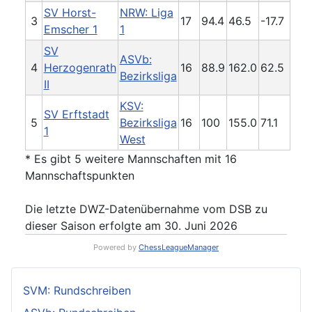
SV Horst-
NRW: Liga
3
17
94.4
46.5
-17.7
Emscher 1
1
SV
ASVb:
4
Herzogenrath
16
88.9
162.0
62.5
Bezirksliga
II
KSV:
SV Erftstadt
5
Bezirksliga
16
100
155.0
71.1
1
West
* Es gibt 5 weitere Mannschaften mit 16
Mannschaftspunkten
Die letzte DWZ-Datenübernahme vom DSB zu
dieser Saison erfolgte am 30. Juni 2026
Powered by
ChessLeagueManager
SVM: Rundschreiben