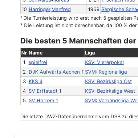
10
Harringer,Manfred
1969
Bergische Scha
¹ Die Turnierleistung wird erst nach 5 gespielten 
² Die Leistung ist nicht berechenbar, da 100 % d
Die besten 5 Mannschaften der
Nr
Name
Liga
1
spielfrei
KSV: Viererpokal
2
DJK Aufwärts Aachen 1
SVM: Regionalliga
3
KKS 4
KSV: Bezirksliga Ost
4
SV Erftstadt 1
KSV: Bezirksliga West
5
SV Horrem 1
SVM: Verbandsliga We
Die letzte DWZ-Datenübernahme vom DSB zu dies