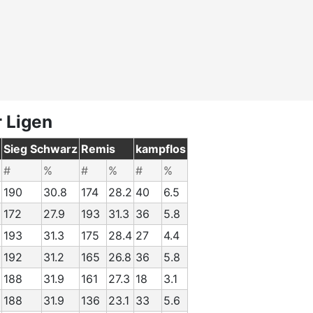
r Ligen
Sieg Schwarz
Remis
kampflos
#
%
#
%
#
%
190
30.8
174
28.2
40
6.5
172
27.9
193
31.3
36
5.8
193
31.3
175
28.4
27
4.4
192
31.2
165
26.8
36
5.8
188
31.9
161
27.3
18
3.1
188
31.9
136
23.1
33
5.6