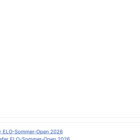
RS: Rundschreiben
: Rundschreiben
er ELO-Sommer-Open 2026
efer ELO-Sommer-Open 2026