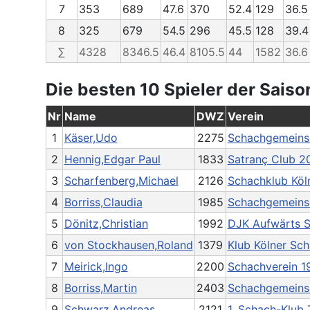
7
353
689
47.6
370
52.4
129
36.5
8
325
679
54.5
296
45.5
128
39.4
∑
4328
8346.5
46.4
8105.5
44
1582
36.6
Die besten 10 Spieler der Saiso
Nr
Name
DWZ
Verein
1
Käser,Udo
2275
Schachgemeinsc
2
Hennig,Edgar Paul
1833
Satranç Club 20
3
Scharfenberg,Michael
2126
Schachklub Köl
4
Borriss,Claudia
1985
Schachgemeinsc
5
Dönitz,Christian
1992
DJK Aufwärts S
6
von Stockhausen,Roland
1379
Klub Kölner Sch
7
Meirick,Ingo
2200
Schachverein 1
8
Borriss,Martin
2403
Schachgemeinsc
9
Schwarz,Andreas
2121
1. Schach-Klub T