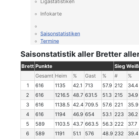
Ligastatistiken
Infokarte
Saisonstatistiken
Termine
Saisonstatistik aller Bretter alle
Brett
Punkte
Sieg Weiß
Gesamt
Heim
%
Gast
%
#
%
1
616
1135
42.1
713
57.9
212
34.4
2
616
1216.5
48.7
631.5
51.3
215
34.9
3
616
1138.5
42.4
709.5
57.6
221
35.9
4
616
1194
46.9
654
53.1
223
36.2
5
589
1103.5
43.7
663.5
56.3
222
37.7
6
589
1191
51.1
576
48.9
232
39.4