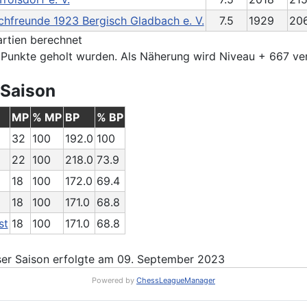
chfreunde 1923 Bergisch Gladbach e. V.
7.5
1929
20
Partien berechnet
er Punkte geholt wurden. Als Näherung wird Niveau + 667 v
 Saison
MP
% MP
BP
% BP
32
100
192.0
100
22
100
218.0
73.9
18
100
172.0
69.4
18
100
171.0
68.8
st
18
100
171.0
68.8
er Saison erfolgte am 09. September 2023
Powered by
ChessLeagueManager