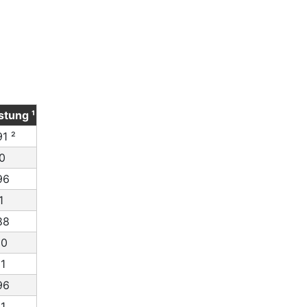
stung ¹
1 ²
0
96
1
88
60
1
96
1