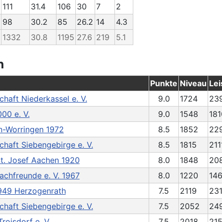
111
31.4
106
30
7
2
98
30.2
85
26.2
14
4.3
1332
30.8
1195
27.6
219
5.1
n
Punkte
Niveau
Lei
haft Niederkassel e. V.
9.0
1724
239
00 e. V.
9.0
1548
181
n-Worringen 1972
8.5
1852
22
haft Siebengebirge e. V.
8.5
1815
211
t. Josef Aachen 1920
8.0
1848
20
achfreunde e. V. 1967
8.0
1220
14
949 Herzogenrath
7.5
2119
231
haft Siebengebirge e. V.
7.5
2052
24
roisdorf e. V.
7.5
2018
215