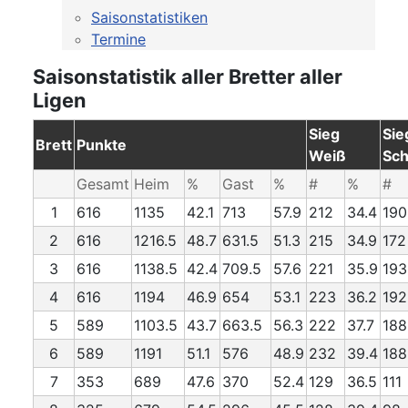
Saisonstatistiken
Termine
Saisonstatistik aller Bretter aller
Ligen
Sieg
Sie
Brett
Punkte
Weiß
Sc
Gesamt
Heim
%
Gast
%
#
%
#
1
616
1135
42.1
713
57.9
212
34.4
190
2
616
1216.5
48.7
631.5
51.3
215
34.9
172
3
616
1138.5
42.4
709.5
57.6
221
35.9
193
4
616
1194
46.9
654
53.1
223
36.2
192
5
589
1103.5
43.7
663.5
56.3
222
37.7
188
6
589
1191
51.1
576
48.9
232
39.4
188
7
353
689
47.6
370
52.4
129
36.5
111