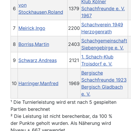
Klub Kölner
von
6
1379
Schachfreunde e. V.
Stockhausen,Roland
1967
Schachverein 1949
7
Meirick,Ingo
2200
Herzogenrath
Schachgemeinschaft
8
Borriss,Martin
2403
Siebengebirge e. V.
1. Schach-Klub
9
Schwarz,Andreas
2121
Troisdorf e. V.
Bergische
Schachfreunde 1923
10
Harringer,Manfred
1969
Bergisch Gladbach
e. V.
¹ Die Turnierleistung wird erst nach 5 gespielten
Partien berechnet
² Die Leistung ist nicht berechenbar, da 100 %
der Punkte geholt wurden. Als Näherung wird
Niveau + 667 verwendet.