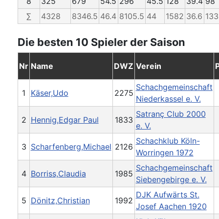
8
325
679
54.5
296
45.5
128
39.4
98
∑
4328
8346.5
46.4
8105.5
44
1582
36.6
133
Die besten 10 Spieler der Saison
Nr
Name
DWZ
Verein
Schachgemeinschaft
1
Käser,Udo
2275
Niederkassel e. V.
Satranç Club 2000
2
Hennig,Edgar Paul
1833
e. V.
Schachklub Köln-
3
Scharfenberg,Michael
2126
Worringen 1972
Schachgemeinschaft
4
Borriss,Claudia
1985
Siebengebirge e. V.
DJK Aufwärts St.
5
Dönitz,Christian
1992
Josef Aachen 1920