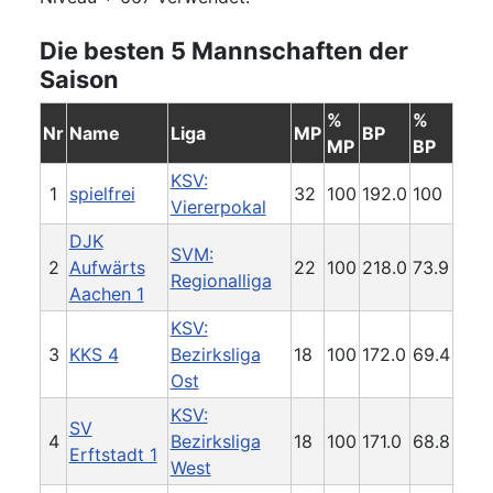
Die besten 5 Mannschaften der
Saison
%
%
Nr
Name
Liga
MP
BP
MP
BP
KSV:
1
spielfrei
32
100
192.0
100
Viererpokal
DJK
SVM:
2
Aufwärts
22
100
218.0
73.9
Regionalliga
Aachen 1
KSV:
3
KKS 4
Bezirksliga
18
100
172.0
69.4
Ost
KSV:
SV
4
Bezirksliga
18
100
171.0
68.8
Erftstadt 1
West