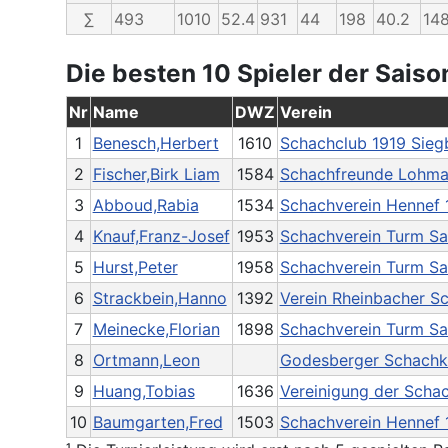
∑
493
1010
52.4
931
44
198
40.2
14
Die besten 10 Spieler der Saiso
Nr
Name
DWZ
Verein
1
Benesch,Herbert
1610
Schachclub 1919 Siegb
2
Fischer,Birk Liam
1584
Schachfreunde Lohmar
3
Abboud,Rabia
1534
Schachverein Hennef 1
4
Knauf,Franz-Josef
1953
Schachverein Turm San
5
Hurst,Peter
1958
Schachverein Turm San
6
Strackbein,Hanno
1392
Verein Rheinbacher Sc
7
Meinecke,Florian
1898
Schachverein Turm San
8
Ortmann,Leon
Godesberger Schachkl
9
Huang,Tobias
1636
Vereinigung der Schac
10
Baumgarten,Fred
1503
Schachverein Hennef 1