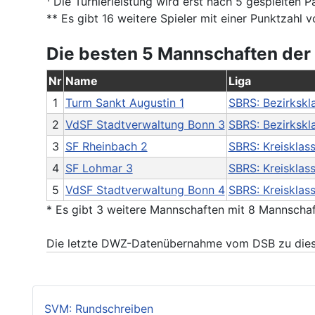
¹ Die Turnierleistung wird erst nach 5 gespielten 
** Es gibt 16 weitere Spieler mit einer Punktzahl v
Die besten 5 Mannschaften der
Nr
Name
Liga
1
Turm Sankt Augustin 1
SBRS: Bezirkskl
2
VdSF Stadtverwaltung Bonn 3
SBRS: Bezirkskl
3
SF Rheinbach 2
SBRS: Kreisklas
4
SF Lohmar 3
SBRS: Kreisklas
5
VdSF Stadtverwaltung Bonn 4
SBRS: Kreisklas
* Es gibt 3 weitere Mannschaften mit 8 Mannscha
Die letzte DWZ-Datenübernahme vom DSB zu diese
SVM: Rundschreiben