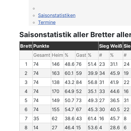
Saisonstatistiken
Termine
Saisonstatistik aller Bretter alle
Brett
Punkte
Sieg Weiß
Si
Gesamt
Heim
%
Gast
%
#
%
#
1
74
146
48.6
76
51.4
23
31.1
24
2
74
163
60.1
59
39.9
34
45.9
19
3
74
138
43.2
84
56.8
31
41.9
22
4
74
170
64.9
52
35.1
33
44.6
16
5
74
149
50.7
73
49.3
27
36.5
31
6
74
155
54.7
67
45.3
30
40.5
22
7
35
62
38.6
43
61.4
16
45.7
8
8
14
27
46.4
15
53.6
4
28.6
6