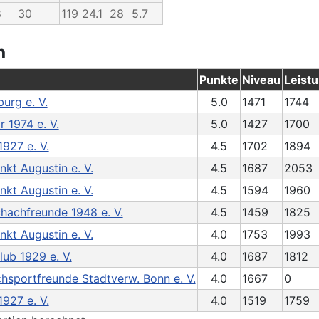
8
30
119
24.1
28
5.7
n
Punkte
Niveau
Leistu
urg e. V.
5.0
1471
1744
 1974 e. V.
5.0
1427
1700
927 e. V.
4.5
1702
1894
kt Augustin e. V.
4.5
1687
2053
kt Augustin e. V.
4.5
1594
1960
hachfreunde 1948 e. V.
4.5
1459
1825
kt Augustin e. V.
4.0
1753
1993
ub 1929 e. V.
4.0
1687
1812
hsportfreunde Stadtverw. Bonn e. V.
4.0
1667
0
927 e. V.
4.0
1519
1759